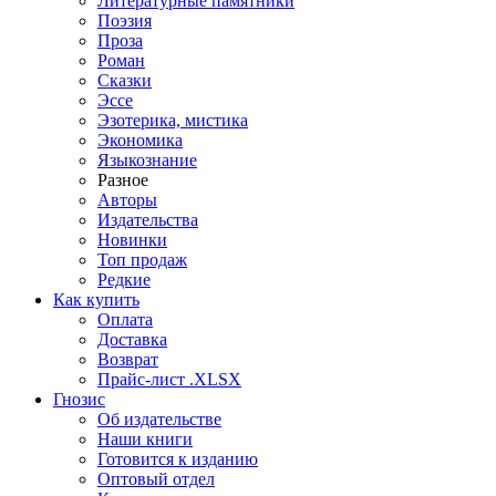
Литературные памятники
Поэзия
Проза
Роман
Сказки
Эссе
Эзотерика, мистика
Экономика
Языкознание
Разное
Авторы
Издательства
Новинки
Топ продаж
Редкие
Как купить
Оплата
Доставка
Возврат
Прайс-лист .XLSX
Гнозис
Об издательстве
Наши книги
Готовится к изданию
Оптовый отдел