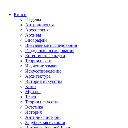
Книги
Разделы
Антропология
Археология
Архивы
Биографии
Визуальные исследования
Гендерные исследования
Естественные науки
Теория науки
Изучение языков
Искусствоведение
Архитектура
История искусства
Кино
Музыка
Театр
Теория искусства
Эстетика
История
Античная история
Зарубежная история
История Древней Руси