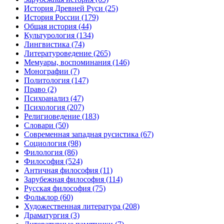
История Древней Руси
(25)
История России
(179)
Общая история
(44)
Культурология
(134)
Лингвистика
(74)
Литературоведение
(265)
Мемуары, воспоминания
(146)
Монографии
(7)
Политология
(147)
Право
(2)
Психоанализ
(47)
Психология
(207)
Религиоведение
(183)
Словари
(50)
Современная западная русистика
(67)
Социология
(98)
Филология
(86)
Философия
(524)
Античная философия
(11)
Зарубежная философия
(114)
Русская философия
(75)
Фольклор
(60)
Художественная литература
(208)
Драматургия
(3)