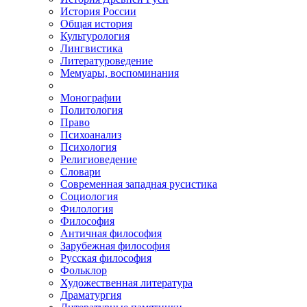
История России
Общая история
Культурология
Лингвистика
Литературоведение
Мемуары, воспоминания
Монографии
Политология
Право
Психоанализ
Психология
Религиоведение
Словари
Современная западная русистика
Социология
Филология
Философия
Античная философия
Зарубежная философия
Русская философия
Фольклор
Художественная литература
Драматургия