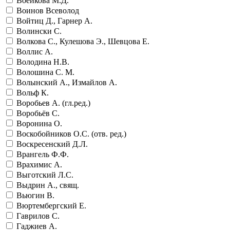
Воейкова М.Д.
Воинов Всеволод
Войтиц Д., Гарнер А.
Волински С.
Волкова С., Кулешова Э., Шевцова Е.
Воллис А.
Володина Н.В.
Волошина С. М.
Волынский А., Измайлов А.
Вольф К.
Воробьев А. (гл.ред.)
Воробьёв С.
Воронина О.
Воскобойников О.С. (отв. ред.)
Воскресенский Д.Л.
Врангель Ф.Ф.
Врахимис А.
Выготский Л.С.
Выдрин А., свящ.
Вьюгин В.
Вюртембергский Е.
Гаврилов С.
Гаджиев А.