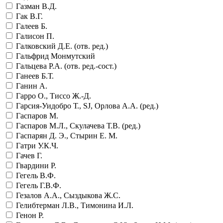
Газман В.Д.
Гак В.Г.
Галеев Б.
Галисон П.
Галковский Д.Е. (отв. ред.)
Гальфрид Монмутский
Гальцева Р.А. (отв. ред.-сост.)
Ганеев Б.Т.
Ганин А.
Гарро О., Тиссо Ж.-Д.
Гарсия-Уидобро Т., SJ, Орлова А.А. (ред.)
Гаспаров М.
Гаспаров М.Л., Скулачева Т.В. (ред.)
Гаспарян Д. Э., Стырин Е. М.
Гатри У.К.Ч.
Гачев Г.
Гвардини Р.
Гегель В.Ф.
Гегель Г.В.Ф.
Гезалов А.А., Сыздыкова Ж.С.
Гелибтерман Л.В., Тимонина И.Л.
Генон Р.