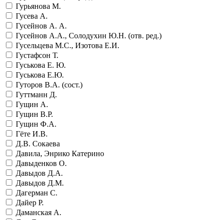
Гурьянова М.
Гусева А.
Гусейнов А. А.
Гусейнов А.А., Солодухин Ю.Н. (отв. ред.)
Гусельцева М.С., Изотова Е.И.
Густафсон Т.
Гуськова Е. Ю.
Гуськова Е.Ю.
Гуторов В.А. (сост.)
Гуттманн Д.
Гущин А.
Гущин В.Р.
Гущин Ф.А.
Гёте И.В.
Д.В. Сокаева
Давила, Энрико Катерино
Давыденков О.
Давыдов Д.А.
Давыдов Д.М.
Дагерман С.
Дайер Р.
Даманская А.