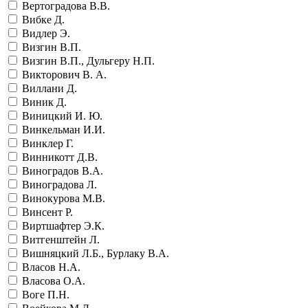
Вертоградова В.В.
Вибке Д.
Видлер Э.
Визгин В.П.
Визгин В.П., Дульгеру Н.П.
Викторович В. А.
Виллани Д.
Виник Д.
Виницкий И. Ю.
Винкельман И.И.
Винклер Г.
Винникотт Д.В.
Виноградов В.А.
Виноградова Л.
Винокурова М.В.
Винсент Р.
Виртшафтер Э.К.
Витгенштейн Л.
Вишняцкий Л.Б., Бурлаку В.А.
Власов Н.А.
Власова О.А.
Воге П.Н.