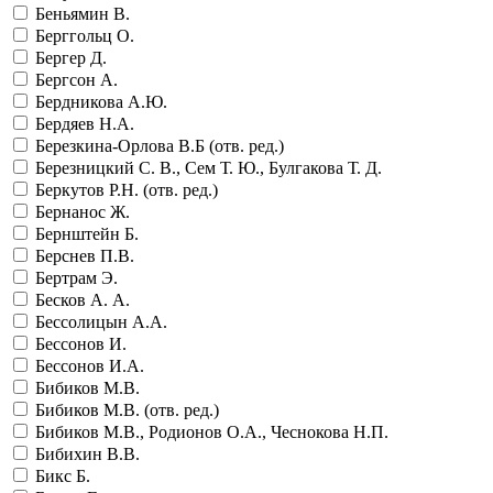
Беньямин В.
Берггольц О.
Бергер Д.
Бергсон А.
Бердникова А.Ю.
Бердяев Н.А.
Березкина-Орлова В.Б (отв. ред.)
Березницкий С. В., Сем Т. Ю., Булгакова Т. Д.
Беркутов Р.Н. (отв. ред.)
Бернанос Ж.
Бернштейн Б.
Берснев П.В.
Бертрам Э.
Бесков А. А.
Бессолицын А.А.
Бессонов И.
Бессонов И.А.
Бибиков М.В.
Бибиков М.В. (отв. ред.)
Бибиков М.В., Родионов О.А., Чеснокова Н.П.
Бибихин В.В.
Бикс Б.