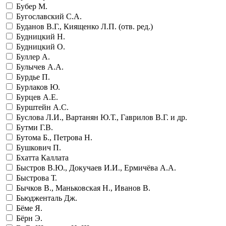
Бубер М.
Бугославский С.А.
Буданов В.Г., Киященко Л.П. (отв. ред.)
Будницкий Н.
Будницкий О.
Буллер А.
Булычев А.А.
Бурдье П.
Бурлаков Ю.
Бурцев А.Е.
Бурштейн А.С.
Буслова Л.И., Вартанян Ю.Т., Гаврилов В.Г. и др.
Бутми Г.В.
Бутома Б., Петрова Н.
Бушкович П.
Бхатта Каллата
Быстров В.Ю., Докучаев И.И., Ермичёва А.А.
Быстрова Т.
Бычков В., Маньковская Н., Иванов В.
Бьюдженталь Дж.
Бёме Я.
Бёрн Э.