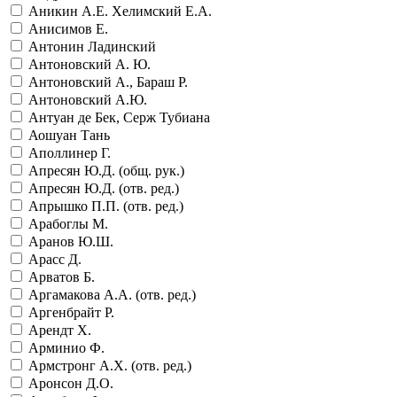
Аникин А.Е. Хелимский Е.А.
Анисимов Е.
Антонин Ладинский
Антоновский А. Ю.
Антоновский А., Бараш Р.
Антоновский А.Ю.
Антуан де Бек, Серж Тубиана
Аошуан Тань
Аполлинер Г.
Апресян Ю.Д. (общ. рук.)
Апресян Ю.Д. (отв. ред.)
Апрышко П.П. (отв. ред.)
Арабоглы М.
Аранов Ю.Ш.
Арасс Д.
Арватов Б.
Аргамакова А.А. (отв. ред.)
Аргенбрайт Р.
Арендт Х.
Арминио Ф.
Армстронг А.Х. (отв. ред.)
Аронсон Д.О.