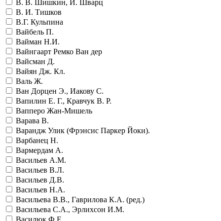
В. В. Шишкин, И. Шварц
В. И. Тишков
В.Г. Кульпина
Вайбель П.
Вайман Н.И.
Вайнгаарт Ремко Ван дер
Вайсман Д.
Вайян Дж. Кл.
Валь Ж.
Ван Дорцен Э., Иакову С.
Вапилин Е. Г., Кравчук В. Р.
Вапперо Жан-Мишель
Варава В.
Варандж Улик (Фрэнсис Паркер Йоки).
Варбанец Н.
Вармердам А.
Васильев А.М.
Васильев В.Л.
Васильев Д.В.
Васильев Н.А.
Васильева В.В., Гаврилова К.А. (ред.)
Васильева С.А., Эрлихсон И.М.
Василюк Ф.Е.