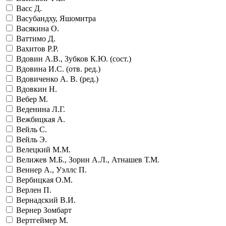
Васс Д.
Васубандху, Яшомитра
Васякина О.
Ваттимо Д.
Вахитов Р.Р.
Вдовин А.В., Зубков К.Ю. (сост.)
Вдовина И.С. (отв. ред.)
Вдовиченко А. В. (ред.)
Вдовкин Н.
Вебер М.
Веденина Л.Г.
Вежбицкая А.
Вейль С.
Вейль Э.
Велецкий М.М.
Велижев М.Б., Зорин А.Л., Атнашев Т.М.
Веннер А., Уэллс П.
Вербицкая О.М.
Верлен П.
Вернадский В.И.
Вернер Зомбарт
Вертгеймер М.