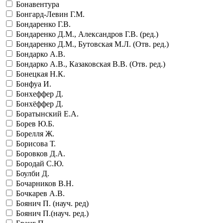
Бонавентура
Бонгард-Левин Г.М.
Бондаренко Г.В.
Бондаренко Д.М., Александров Г.В. (ред.)
Бондаренко Д.М., Бутовская М.Л. (Отв. ред.)
Бондарко А.В.
Бондарко А.В., Казаковская В.В. (Отв. ред.)
Бонецкая Н.К.
Бонфуа И.
Бонхеффер Д.
Бонхёффер Д.
Боратынский Е.А.
Борев Ю.Б.
Борелля Ж.
Борисова Т.
Боровков Д.А.
Бородай С.Ю.
Боулби Д.
Бочарников В.Н.
Бочкарев А.В.
Боянич П. (науч. ред)
Боянич П.(науч. ред.)