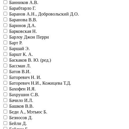
Банников А.В.
Барабтарло Г.
Баранов А.Н., Добровольский Д.О.
Баранова В.В.
Баринов Д.А.
Барковская Н.
Барлоу Джон Перри
Барт Р.
Баршай Э.
Баршт К. А.
Баскаков В. Ю. (ред.)
Бассман Л.
Батов В.И.
Баторевич Н. И.
Баторевич Н.И., Кожицева Т.Д.
Бахофен И.Я.
Бахрушин С.В.
Бачило И.Л.
Башков В.В.
Беди А., Мэтьюс Б.
Безносов Д.
Бейли Д.