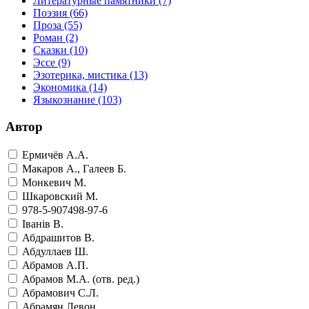
Литературные памятники
(7)
Поэзия
(66)
Проза
(55)
Роман
(2)
Сказки
(10)
Эссе
(9)
Эзотерика, мистика
(13)
Экономика
(14)
Языкознание
(103)
Автор
Ермичёв А.А.
Макаров А., Галеев Б.
Монкевич М.
Шкаровский М.
978-5-907498-97-6
Iванiв В.
Абдрашитов В.
Абдуллаев Ш.
Абрамов А.П.
Абрамов М.А. (отв. ред.)
Абрамович С.Л.
Абрамян Левон