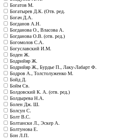
Богатов М.
Богатырев Д.К. (Отв. ред.
Богач Д.А.
Богданов А.Н.
Богданова О., Власова А.
Богданова О.В. (отв. ред.)
Богомолов С.А.
Богуславский И.М.
Боден Ж.
Бодрийяр Ж.
Бодрийяр Ж., Бурдье П., Лаку-Лабарт Ф.
Бодров А., Толстолуженко М.
Бойд Д.
Бойм Св.
Болдовский К. А. (отв. ред.)
Болдырева Н.А.
Болен Дж. Ш.
Болсун С.
Болт В.С.
Болтански Л., Эскер А.
Болтунова Е.
Бон Л.П.