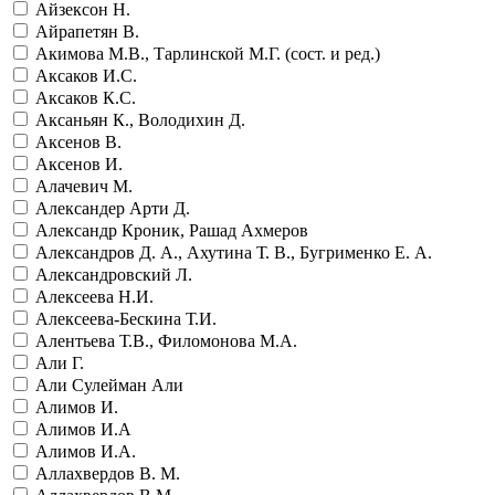
Айзексон Н.
Айрапетян В.
Акимова М.В., Тарлинской М.Г. (сост. и ред.)
Аксаков И.С.
Аксаков К.С.
Аксаньян К., Володихин Д.
Аксенов В.
Аксенов И.
Алачевич М.
Александер Арти Д.
Александр Кроник, Рашад Ахмеров
Александров Д. А., Ахутина Т. В., Бугрименко Е. А.
Александровский Л.
Алексеева Н.И.
Алексеева-Бескина Т.И.
Алентьева Т.В., Филомонова М.А.
Али Г.
Али Сулейман Али
Алимов И.
Алимов И.А
Алимов И.А.
Аллахвердов В. М.