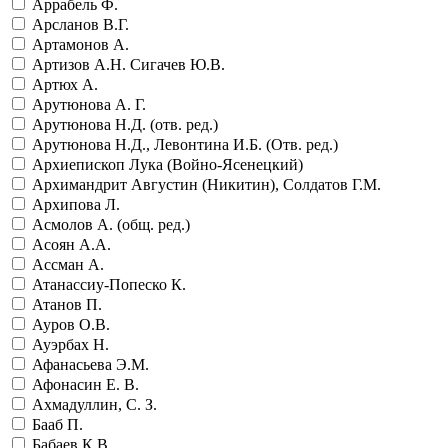
Аррабель Ф.
Арсланов В.Г.
Артамонов А.
Артизов А.Н. Сигачев Ю.В.
Артюх А.
Арутюнова А. Г.
Арутюнова Н.Д. (отв. ред.)
Арутюнова Н.Д., Левонтина И.Б. (Отв. ред.)
Архиепископ Лука (Войно-Ясенецкий)
Архимандрит Августин (Никитин), Солдатов Г.М.
Архипова Л.
Асмолов А. (общ. ред.)
Асоян А.А.
Ассман А.
Атанассиу-Попеско К.
Атанов П.
Ауров О.В.
Ауэрбах Н.
Афанасьева Э.М.
Афонасин Е. В.
Ахмадуллин, С. З.
Бааб П.
Бабаев К.В.