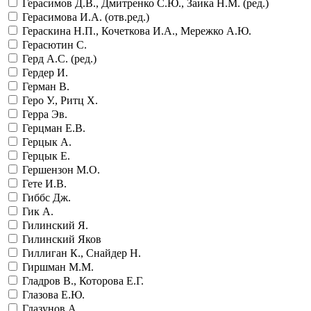
Герасимов Д.В., Дмитренко С.Ю., Заика Н.М. (ред.)
Герасимова И.А. (отв.ред.)
Гераскина Н.П., Кочеткова И.А., Мережко А.Ю.
Герасютин С.
Герд А.С. (ред.)
Гердер И.
Герман В.
Геро У., Ритц Х.
Герра Эв.
Герцман Е.В.
Герцык А.
Герцык Е.
Гершензон М.О.
Гете И.В.
Гиббс Дж.
Гик А.
Гилинский Я.
Гилинский Яков
Гиллиган К., Снайдер Н.
Гиршман М.М.
Гладров В., Которова Е.Г.
Глазова Е.Ю.
Глазунов А.