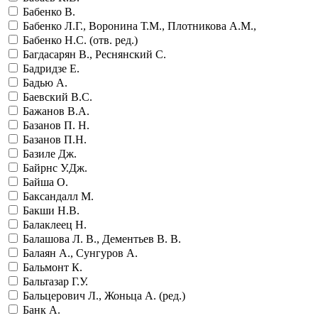
Бабенко В.
Бабенко Л.Г., Воронина Т.М., Плотникова А.М.,
Бабенко Н.С. (отв. ред.)
Багдасарян В., Реснянский С.
Бадридзе Е.
Бадью А.
Баевский В.С.
Бажанов В.А.
Базанов П. Н.
Базанов П.Н.
Базиле Дж.
Байрнс У.Дж.
Байша О.
Баксандалл М.
Бакши Н.В.
Балаклеец Н.
Балашова Л. В., Дементьев В. В.
Балаян А., Сунгуров А.
Бальмонт К.
Бальтазар Г.У.
Бальцерович Л., Жоньца А. (ред.)
Банк А.