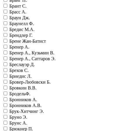
Бранг П.
Брант С.
Брасс А.
Браун Дж.
Браунелл Ф.
Бредис М.А.
Брендлер Г.
Брене Жан-Батист
Бренер А.
Бренер А., Кузьмин В.
Бренер А., Саттаров Э.
Бреслауэр Д.
Брехов С.
Бриедис Л.
Бровер-Любовски Б.
Бровкин В.В.
БродельФ.
Бронников А.
Бронников А.В.
Брук-Хитчинг Э.
Бруно Э.
Брунс А.
Брюкнер П.