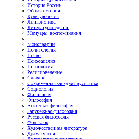
История России
Общая история
Культурология
Лингвистика
Литературоведение
Мемуары, воспоминания
Монографии
Политология
Право
Психоанализ
Психология
Религиоведение
Словари
Современная западная русистика
Социология
Филология
Философия
Античная философия
Зарубежная философия
Русская философия
Фольклор
Художественная литература
Драматургия