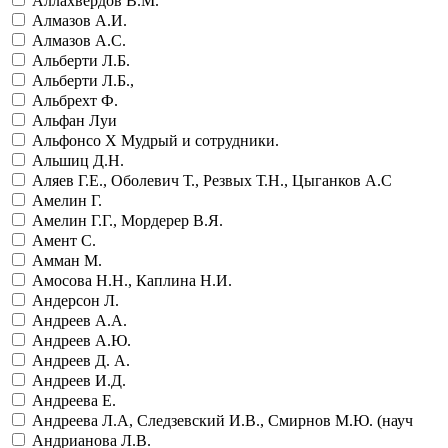
Аллахвердов В.М.
Алмазов А.И.
Алмазов А.С.
Альберти Л.Б.
Альберти Л.Б.,
Альбрехт Ф.
Альфан Луи
Альфонсо Х Мудрый и сотрудники.
Альшиц Д.Н.
Аляев Г.Е., Оболевич Т., Резвых Т.Н., Цыганков А.С
Амелин Г.
Амелин Г.Г., Мордерер В.Я.
Амент С.
Амман М.
Амосова Н.Н., Каплина Н.И.
Андерсон Л.
Андреев А.А.
Андреев А.Ю.
Андреев Д. А.
Андреев И.Д.
Андреева Е.
Андреева Л.А, Следзевский И.В., Смирнов М.Ю. (науч
Андрианова Л.В.