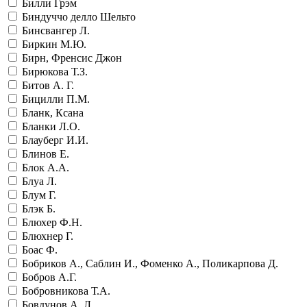
Билли Грэм
Биндуччо делло Шельто
Бинсвангер Л.
Биркин М.Ю.
Бирн, Френсис Джон
Бирюкова Т.З.
Битов А. Г.
Бицилли П.М.
Бланк, Ксана
Бланки Л.О.
Блауберг И.И.
Блинов Е.
Блок А.А.
Блуа Л.
Блум Г.
Блэк Б.
Блюхер Ф.Н.
Блюхнер Г.
Боас Ф.
Бобриков А., Саблин И., Фоменко А., Поликарпова Д.
Бобров А.Г.
Бобровникова Т.А.
Бовдунов А. Л.