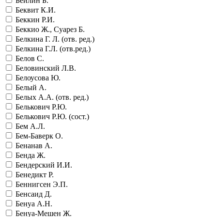
Бейлин Б.
Беквит К.И.
Беккин Р.И.
Беккио Ж., Суарез Б.
Белкина Г. Л. (отв. ред.)
Белкина Г.Л. (отв.ред.)
Белов С.
Беловинский Л.В.
Белоусова Ю.
Белый А.
Белых А.А. (отв. ред.)
Белькович Р.Ю.
Белькович Р.Ю. (сост.)
Бем А.Л.
Бем-Баверк О.
Бенанав А.
Бенда Ж.
Бендерский И.И.
Бенедикт Р.
Беннигсен Э.П.
Бенсаид Д.
Бенуа А.Н.
Бенуа-Мешен Ж.