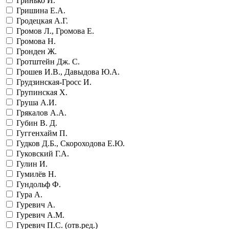
Гринько И.
Гришина Е.А.
Гродецкая А.Г.
Громов Л., Громова Е.
Громова Н.
Гронден Ж.
Гротштейн Дж. С.
Грошев И.В., Давыдова Ю.А.
Грудзинская-Гросс И.
Групинская Х.
Груша А.И.
Грякалов А.А.
Губин В. Д.
Гуггенхайм П.
Гудков Д.Б., Скороходова Е.Ю.
Гуковский Г.А.
Гулин И.
Гумилёв Н.
Гундольф Ф.
Гура А.
Гуревич А.
Гуревич А.М.
Гуревич П.С. (отв.ред.)