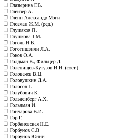
Глазырина Г.В.
Глейзер А.
Гленн Александр Мэги
Глозман Ж.М. (ред.)
Глушаков П.
Глушкова Т.М.
Гоголь Н.В.
Гоготишвили Л.А.
Гоков О.А.
Голдман В., Фильцер Д.
Голенищев-Кутузов И.Н. (сост.)
Головачев В.Ц.
Головушкин Д.А.
Голосов Г.
Голубович К.
Гольденберг А.Х.
Гольдман Й.
Гончарова В.И.
Гор Г.
Горбаневская Н.Е.
Горбунов С.В.
Горбунов Юний