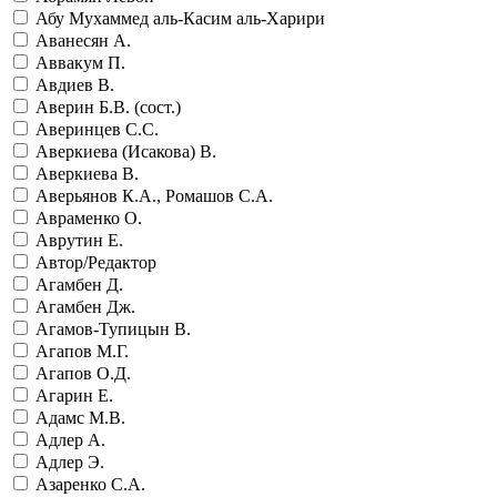
Абу Мухаммед аль-Касим аль-Харири
Аванесян А.
Аввакум П.
Авдиев В.
Аверин Б.В. (сост.)
Аверинцев С.С.
Аверкиева (Исакова) В.
Аверкиева В.
Аверьянов К.А., Ромашов С.А.
Авраменко О.
Аврутин Е.
Автор/Редактор
Агамбен Д.
Агамбен Дж.
Агамов-Тупицын В.
Агапов М.Г.
Агапов О.Д.
Агарин Е.
Адамс М.В.
Адлер А.
Адлер Э.
Азаренко С.А.