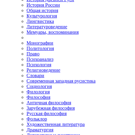
История России
Общая история
Культурология
Лингвистика
Литературоведение
Мемуары, воспоминания
Монографии
Политология
Право
Психоанализ
Психология
Религиоведение
Словари
Современная западная русистика
Социология
Филология
Философия
Античная философия
Зарубежная философия
Русская философия
Фольклор
Художественная литература
Драматургия