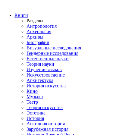
Книги
Разделы
Антропология
Археология
Архивы
Биографии
Визуальные исследования
Гендерные исследования
Естественные науки
Теория науки
Изучение языков
Искусствоведение
Архитектура
История искусства
Кино
Музыка
Театр
Теория искусства
Эстетика
История
Античная история
Зарубежная история
История Древней Руси