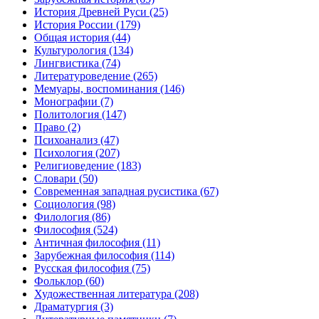
История Древней Руси
(25)
История России
(179)
Общая история
(44)
Культурология
(134)
Лингвистика
(74)
Литературоведение
(265)
Мемуары, воспоминания
(146)
Монографии
(7)
Политология
(147)
Право
(2)
Психоанализ
(47)
Психология
(207)
Религиоведение
(183)
Словари
(50)
Современная западная русистика
(67)
Социология
(98)
Филология
(86)
Философия
(524)
Античная философия
(11)
Зарубежная философия
(114)
Русская философия
(75)
Фольклор
(60)
Художественная литература
(208)
Драматургия
(3)