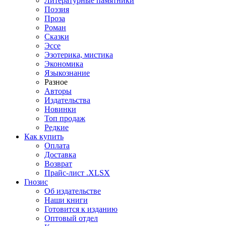
Литературные памятники
Поэзия
Проза
Роман
Сказки
Эссе
Эзотерика, мистика
Экономика
Языкознание
Разное
Авторы
Издательства
Новинки
Топ продаж
Редкие
Как купить
Оплата
Доставка
Возврат
Прайс-лист .XLSX
Гнозис
Об издательстве
Наши книги
Готовится к изданию
Оптовый отдел