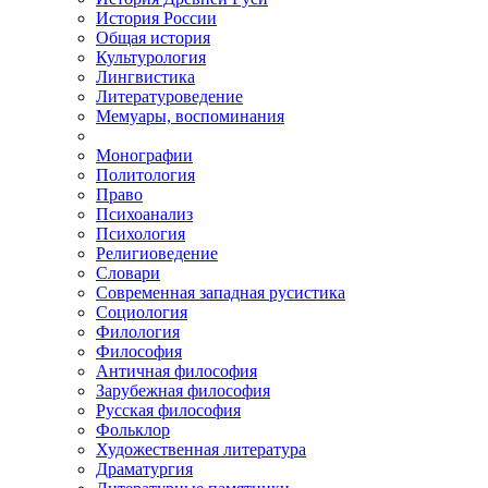
История России
Общая история
Культурология
Лингвистика
Литературоведение
Мемуары, воспоминания
Монографии
Политология
Право
Психоанализ
Психология
Религиоведение
Словари
Современная западная русистика
Социология
Филология
Философия
Античная философия
Зарубежная философия
Русская философия
Фольклор
Художественная литература
Драматургия