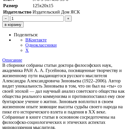
Размер
125х20х15
Издательство
Издательский Дом ЯСК
−
+
в корзину
Поделиться:
ВКонтакте
Одноклассники
X
Описание
В сборнике собраны статьи доктора философских наук,
академика РАН А. А. Гусейнова, посвященные творчеству и
жизненному пути выдающегося русского мыслителя
Александра Александровича Зиновьева (1922–2006). Автор
видит уникальность Зиновьева в том, что он был на «ты» со
своей эпохой — дал научный анализ советского общества как
общества реального коммунизма и противопоставил ему свое
бунтарское учение о житии. Зиновьев воплотил в своем
жизненном опыте зияющие высоты судьбы своего народа на
пике его исторического взлета и падения в ХХ веке.
Собранные в книге статьи в основном сосредоточены на
философско-социологических и этических аспектах
мировоззрения мыслителя.