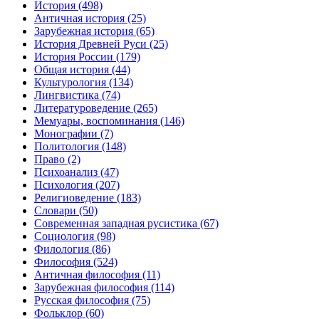
История
(498)
Античная история
(25)
Зарубежная история
(65)
История Древней Руси
(25)
История России
(179)
Общая история
(44)
Культурология
(134)
Лингвистика
(74)
Литературоведение
(265)
Мемуары, воспоминания
(146)
Монографии
(7)
Политология
(148)
Право
(2)
Психоанализ
(47)
Психология
(207)
Религиоведение
(183)
Словари
(50)
Современная западная русистика
(67)
Социология
(98)
Филология
(86)
Философия
(524)
Античная философия
(11)
Зарубежная философия
(114)
Русская философия
(75)
Фольклор
(60)