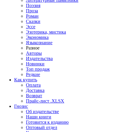
Литературные памятники
Поэзия
Проза
Роман
Сказки
Эссе
Эзотерика, мистика
Экономика
Языкознание
Разное
Авторы
Издательства
Новинки
Топ продаж
Редкие
Как купить
Оплата
Доставка
Возврат
Прайс-лист .XLSX
Гнозис
Об издательстве
Наши книги
Готовится к изданию
Оптовый отдел