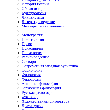
История России
Общая история
Культурология
Лингвистика
Литературоведение
Мемуары, воспоминания
Монографии
Политология
Право
Психоанализ
Психология
Религиоведение
Словари
Современная западная русистика
Социология
Филология
Философия
Античная философия
Зарубежная философия
Русская философия
Фольклор
Художественная литература
Драматургия