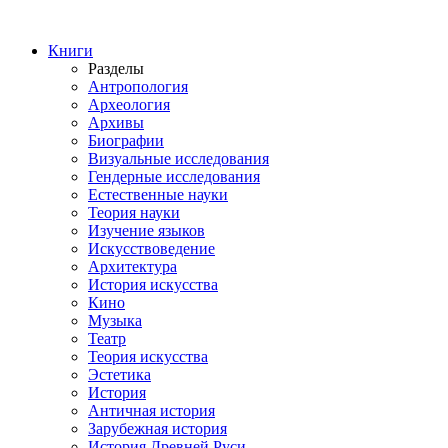
Книги
Разделы
Антропология
Археология
Архивы
Биографии
Визуальные исследования
Гендерные исследования
Естественные науки
Теория науки
Изучение языков
Искусствоведение
Архитектура
История искусства
Кино
Музыка
Театр
Теория искусства
Эстетика
История
Античная история
Зарубежная история
История Древней Руси