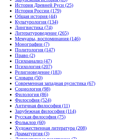
История Древней Руси
(25)
История России
(179)
Общая история
(44)
Культурология
(134)
Лингвистика
(74)
Литературоведение
(265)
Мемуары, воспоминания
(146)
Монографии
(7)
Политология
(147)
Право
(2)
Психоанализ
(47)
Психология
(207)
Религиоведение
(183)
Словари
(50)
Современная западная русистика
(67)
Социология
(98)
Филология
(86)
Философия
(524)
Античная философия
(11)
Зарубежная философия
(114)
Русская философия
(75)
Фольклор
(60)
Художественная литература
(208)
Драматургия
(3)