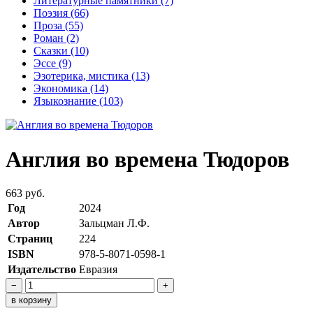
Литературные памятники
(7)
Поэзия
(66)
Проза
(55)
Роман
(2)
Сказки
(10)
Эссе
(9)
Эзотерика, мистика
(13)
Экономика
(14)
Языкознание
(103)
Англия во времена Тюдоров
663 руб.
Год
2024
Автор
Зальцман Л.Ф.
Страниц
224
ISBN
978-5-8071-0598-1
Издательство
Евразия
−
+
в корзину