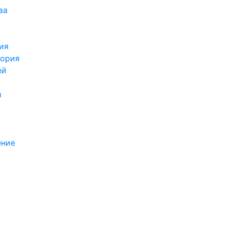
ва
ия
тория
ей
и
ение