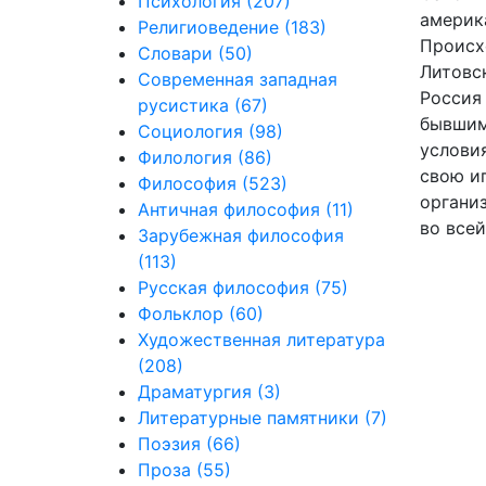
Психология
(207)
америк
Религиоведение
(183)
Происх
Словари
(50)
Литовс
Современная западная
Россия 
русистика
(67)
бывшим
Социология
(98)
услови
Филология
(86)
свою и
Философия
(523)
организ
Античная философия
(11)
во всей
Зарубежная философия
(113)
Русская философия
(75)
Фольклор
(60)
Художественная литература
(208)
Драматургия
(3)
Литературные памятники
(7)
Поэзия
(66)
Проза
(55)