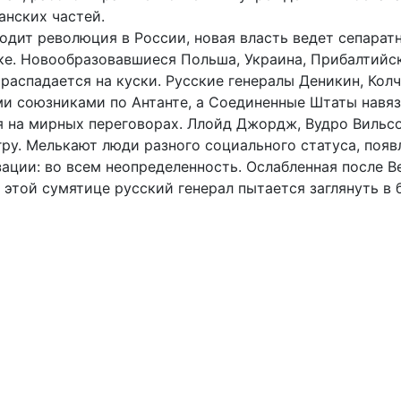
анских частей.
одит революция в России, новая власть ведет сепарат
ке. Новообразовавшиеся Польша, Украина, Прибалтийск
распадается на куски. Русские генералы Деникин, Колч
и союзниками по Антанте, а Соединенные Штаты навя
я на мирных переговорах. Ллойд Джордж, Вудро Вильсо
гру. Мелькают люди разного социального статуса, поя
ации: во всем неопределенность. Ослабленная после В
 этой сумятице русский генерал пытается заглянуть в 