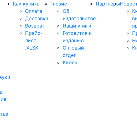
Как купить
Гнозис
Партнеры
Новос
Оплата
Об
К
Доставка
издательстве
в
Возврат
Наши книги
я
Прайс-
Готовится к
П
лист
изданию
Н
.XLSX
Оптовый
К
отдел
Киоск
ауки
в
ние
тва