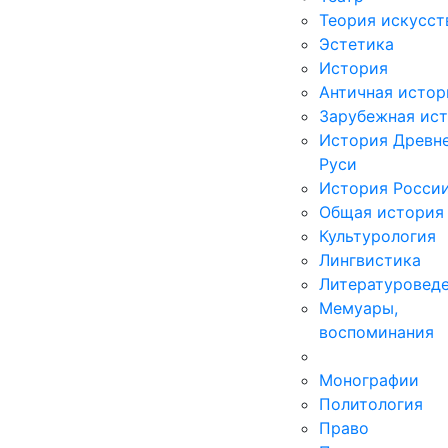
Теория искусст
Эстетика
История
Античная истор
Зарубежная ис
История Древн
Руси
История Росси
Общая история
Культурология
Лингвистика
Литературовед
Мемуары,
воспоминания
Монографии
Политология
Право