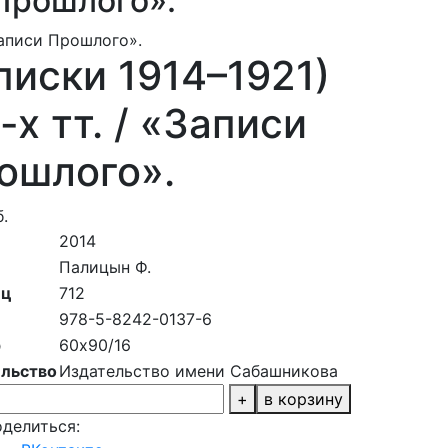
 Прошлого».
«Записи Прошлого».
писки 1914–1921)
-х тт. / «Записи
ошлого».
.
2014
Палицын Ф.
иц
712
978-5-8242-0137-6
р
60х90/16
льство
Издательство имени Сабашникова
+
в корзину
делиться: