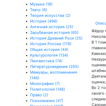
Музыка
(18)
Театр
(8)
Теория искусства
(2)
История
(498)
Опис
Античная история
(25)
Фёдор 
Зарубежная история
(65)
Николая
История Древней Руси
(25)
В 1 том
История России
(179)
главно
Общая история
(44)
Кавказ
Культурология
(134)
Незаур
Лингвистика
(74)
оценив
Литературоведение
(265)
штабны
Мемуары, воспоминания
Деятел
(146)
оценке,
Монографии
(7)
Во 2 т
Политология
(148)
своего
Право
(2)
следим
Психоанализ
(47)
Салони