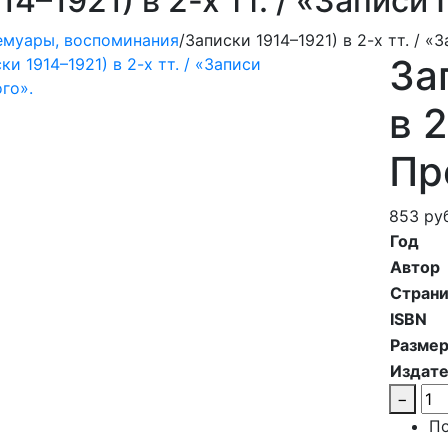
14–1921) в 2-х тт. / «Записи
муары, воспоминания
/
Записки 1914–1921) в 2-х тт. / 
За
в 2
Пр
853 руб
Год
Автор
Стран
ISBN
Разме
Издате
−
По