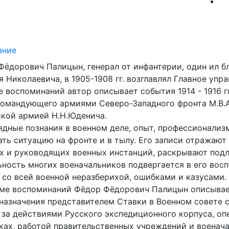
ание
Фёдорович Палицын, генерал от инфантерии, один ил б
 Николаевича, в 1905-1908 гг. возглавлял Главное упр
е воспоминаний автор описывает события 1914 - 1916 гг
командующего армиями Северо-Западного фронта М.В.А
ской армией Н.Н.Юденича.
ядные познания в военном деле, опыт, профессионализ
ать ситуацию на фронте и в тылу. Его записи отражаю
х и руководящих военных инстанций, раскрывают под
ьность многих военачальников подвергается в его во
 со всей военной неразберихой, ошибками и казусами.
оме воспоминаний Фёдор Фёдорович Палицын описывает 
 назначения представителем Ставки в Военном совете 
 за действиями Русского экспедиционного корпуса, о
ках, работой правительственных учреждений и военача