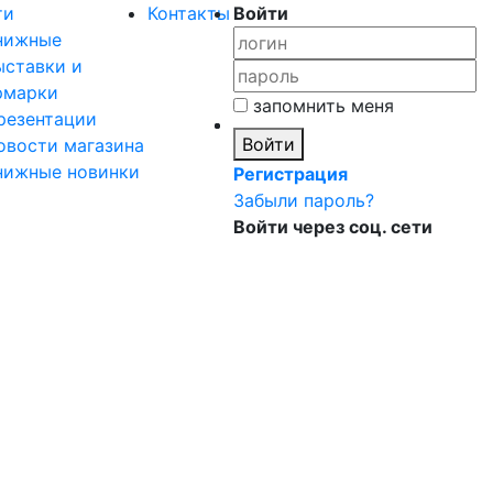
ти
Контакты
Войти
нижные
ыставки и
рмарки
запомнить меня
резентации
Войти
овости магазина
нижные новинки
Регистрация
Забыли пароль?
Войти через соц. сети