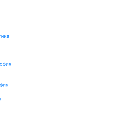
е
тика
софия
офия
я