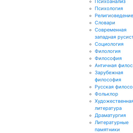
Психоанализ
Психология
Религиоведени
Словари
Современная
западная русис
Социология
Филология
Философия
Античная фило
Зарубежная
философия
Русская филос
Фольклор
Художественна
литература
Драматургия
Литературные
памятники