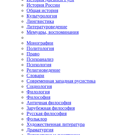
История России
Общая история
Культурология
Лингвистика
Литературоведение
Мемуары, воспоминания
Монографии
Политология
Право
Психоанализ
Психология
Религиоведение
Словари
Современная западная русистика
Социология
Филология
Философия
Античная философия
Зарубежная философия
Русская философия
Фольклор
Художественная литература
Драматургия