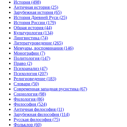
История
(498)
Античная история
(25)
Зарубежная история
(65)
История Древней Руси
(25)
История России
(179)
Общая история
(44)
Культурология
(134)
Лингвистика
(74)
Литературоведение
(265)
Мемуары, воспоминания
(146)
Монографии
(7)
Политология
(147)
Право
(2)
Психоанализ
(47)
Психология
(207)
Религиоведение
(183)
Словари
(50)
Современная западная русистика
(67)
Социология
(98)
Филология
(86)
Философия
(524)
Античная философия
(11)
Зарубежная философия
(114)
Русская философия
(75)
Фольклор
(60)