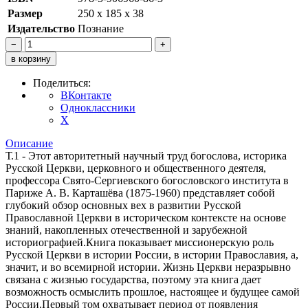
Размер
250 x 185 x 38
Издательство
Познание
−
+
в корзину
Поделиться:
ВКонтакте
Одноклассники
X
Описание
Т.1 - Этот авторитетный научный труд богослова, историка
Русской Церкви, церковного и общественного деятеля,
профессора Свято-Сергиевского богословского института в
Париже А. В. Карташёва (1875-1960) представляет собой
глубокий обзор основных вех в развитии Русской
Православной Церкви в историческом контексте на основе
знаний, накопленных отечественной и зарубежной
историографией.Книга показывает миссионерскую роль
Русской Церкви в истории России, в истории Православия, а,
значит, и во всемирной истории. Жизнь Церкви неразрывно
связана с жизнью государства, поэтому эта книга дает
возможность осмыслить прошлое, настоящее и будущее самой
России.Первый том охватывает период от появления