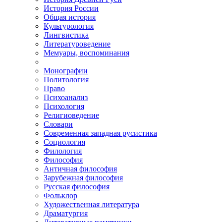
История России
Общая история
Культурология
Лингвистика
Литературоведение
Мемуары, воспоминания
Монографии
Политология
Право
Психоанализ
Психология
Религиоведение
Словари
Современная западная русистика
Социология
Филология
Философия
Античная философия
Зарубежная философия
Русская философия
Фольклор
Художественная литература
Драматургия