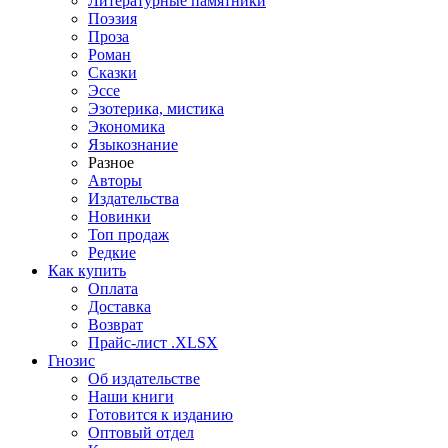
Литературные памятники
Поэзия
Проза
Роман
Сказки
Эссе
Эзотерика, мистика
Экономика
Языкознание
Разное
Авторы
Издательства
Новинки
Топ продаж
Редкие
Как купить
Оплата
Доставка
Возврат
Прайс-лист .XLSX
Гнозис
Об издательстве
Наши книги
Готовится к изданию
Оптовый отдел