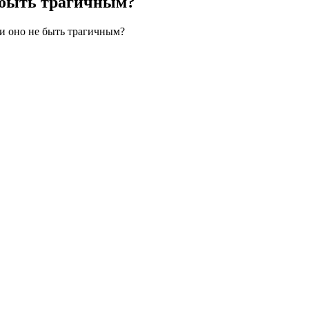
е быть трагичным?
и оно не быть трагичным?