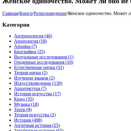
Женское одиночество. Может ли оно н
Главная
/
Книги
/
Религиоведение
/
Женское одиночество. Может л
Категории
Антропология
(46)
Археология
(18)
Архивы
(7)
Биографии
(25)
Визуальные исследования
(1)
Гендерные исследования
(10)
Естественные науки
(31)
Теория науки
(2)
Изучение языков
(2)
Искусствоведение
(139)
Архитектура
(7)
История искусства
(17)
Кино
(35)
Музыка
(18)
Театр
(8)
Теория искусства
(2)
История
(498)
Античная история
(25)
Зарубежная история
(65)