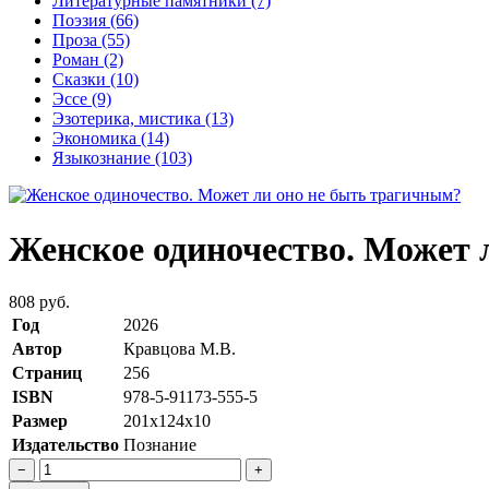
Литературные памятники
(7)
Поэзия
(66)
Проза
(55)
Роман
(2)
Сказки
(10)
Эссе
(9)
Эзотерика, мистика
(13)
Экономика
(14)
Языкознание
(103)
Женское одиночество. Может 
808 руб.
Год
2026
Автор
Кравцова М.В.
Страниц
256
ISBN
978-5-91173-555-5
Размер
201x124x10
Издательство
Познание
−
+