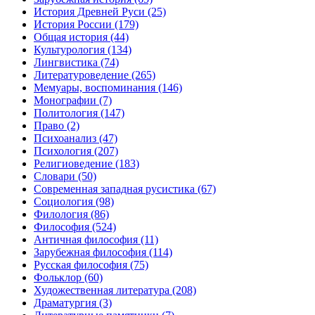
История Древней Руси
(25)
История России
(179)
Общая история
(44)
Культурология
(134)
Лингвистика
(74)
Литературоведение
(265)
Мемуары, воспоминания
(146)
Монографии
(7)
Политология
(147)
Право
(2)
Психоанализ
(47)
Психология
(207)
Религиоведение
(183)
Словари
(50)
Современная западная русистика
(67)
Социология
(98)
Филология
(86)
Философия
(524)
Античная философия
(11)
Зарубежная философия
(114)
Русская философия
(75)
Фольклор
(60)
Художественная литература
(208)
Драматургия
(3)