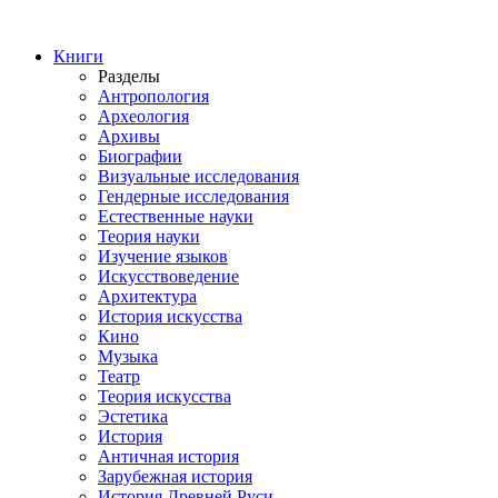
Книги
Разделы
Антропология
Археология
Архивы
Биографии
Визуальные исследования
Гендерные исследования
Естественные науки
Теория науки
Изучение языков
Искусствоведение
Архитектура
История искусства
Кино
Музыка
Театр
Теория искусства
Эстетика
История
Античная история
Зарубежная история
История Древней Руси