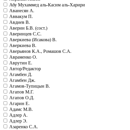
Абу Мухаммед аль-Касим аль-Харири
Аванесян А.
Аввакум П.
Авдиев В.
Аверин Б.В. (сост.)
Аверинцев С.С.
Аверкиева (Исакова) В.
Аверкиева В.
Аверьянов К.А., Ромашов С.А.
Авраменко О.
Аврутин Е.
Автор/Редактор
Агамбен Д.
Агамбен Дж.
Агамов-Тупицын В.
Агапов М.Г.
Агапов О.Д.
Агарин Е.
Адамс М.В.
Адлер А.
Адлер Э.
Азаренко С.А.