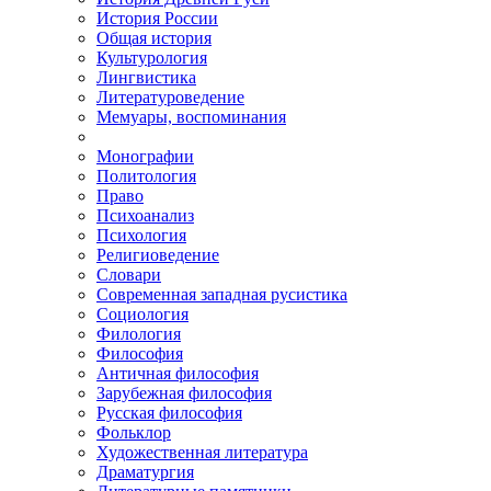
История России
Общая история
Культурология
Лингвистика
Литературоведение
Мемуары, воспоминания
Монографии
Политология
Право
Психоанализ
Психология
Религиоведение
Словари
Современная западная русистика
Социология
Филология
Философия
Античная философия
Зарубежная философия
Русская философия
Фольклор
Художественная литература
Драматургия