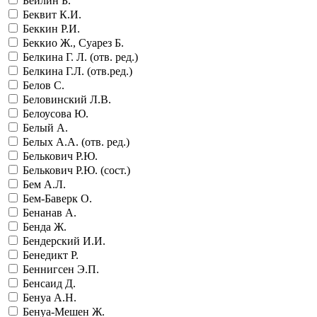
Бейлин Б.
Беквит К.И.
Беккин Р.И.
Беккио Ж., Суарез Б.
Белкина Г. Л. (отв. ред.)
Белкина Г.Л. (отв.ред.)
Белов С.
Беловинский Л.В.
Белоусова Ю.
Белый А.
Белых А.А. (отв. ред.)
Белькович Р.Ю.
Белькович Р.Ю. (сост.)
Бем А.Л.
Бем-Баверк О.
Бенанав А.
Бенда Ж.
Бендерский И.И.
Бенедикт Р.
Беннигсен Э.П.
Бенсаид Д.
Бенуа А.Н.
Бенуа-Мешен Ж.