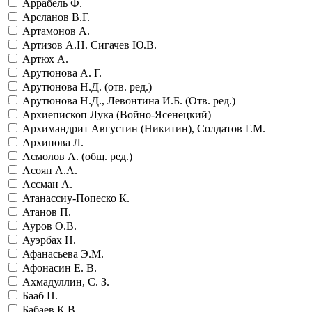
Аррабель Ф.
Арсланов В.Г.
Артамонов А.
Артизов А.Н. Сигачев Ю.В.
Артюх А.
Арутюнова А. Г.
Арутюнова Н.Д. (отв. ред.)
Арутюнова Н.Д., Левонтина И.Б. (Отв. ред.)
Архиепископ Лука (Войно-Ясенецкий)
Архимандрит Августин (Никитин), Солдатов Г.М.
Архипова Л.
Асмолов А. (общ. ред.)
Асоян А.А.
Ассман А.
Атанассиу-Попеско К.
Атанов П.
Ауров О.В.
Ауэрбах Н.
Афанасьева Э.М.
Афонасин Е. В.
Ахмадуллин, С. З.
Бааб П.
Бабаев К.В.