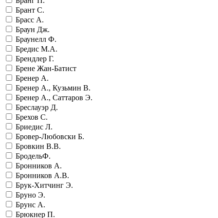
Бранг П.
Брант С.
Брасс А.
Браун Дж.
Браунелл Ф.
Бредис М.А.
Брендлер Г.
Брене Жан-Батист
Бренер А.
Бренер А., Кузьмин В.
Бренер А., Саттаров Э.
Бреслауэр Д.
Брехов С.
Бриедис Л.
Бровер-Любовски Б.
Бровкин В.В.
БродельФ.
Бронников А.
Бронников А.В.
Брук-Хитчинг Э.
Бруно Э.
Брунс А.
Брюкнер П.