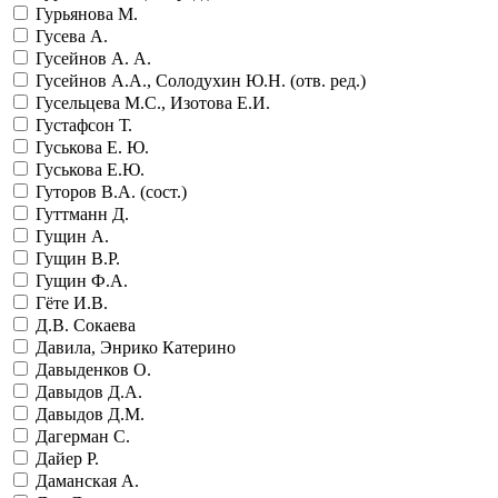
Гурьянова М.
Гусева А.
Гусейнов А. А.
Гусейнов А.А., Солодухин Ю.Н. (отв. ред.)
Гусельцева М.С., Изотова Е.И.
Густафсон Т.
Гуськова Е. Ю.
Гуськова Е.Ю.
Гуторов В.А. (сост.)
Гуттманн Д.
Гущин А.
Гущин В.Р.
Гущин Ф.А.
Гёте И.В.
Д.В. Сокаева
Давила, Энрико Катерино
Давыденков О.
Давыдов Д.А.
Давыдов Д.М.
Дагерман С.
Дайер Р.
Даманская А.