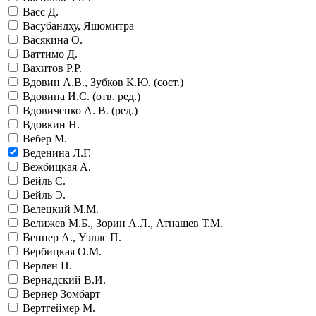
Васс Д.
Васубандху, Яшомитра
Васякина О.
Ваттимо Д.
Вахитов Р.Р.
Вдовин А.В., Зубков К.Ю. (сост.)
Вдовина И.С. (отв. ред.)
Вдовиченко А. В. (ред.)
Вдовкин Н.
Вебер М.
Веденина Л.Г.
Вежбицкая А.
Вейль С.
Вейль Э.
Велецкий М.М.
Велижев М.Б., Зорин А.Л., Атнашев Т.М.
Веннер А., Уэллс П.
Вербицкая О.М.
Верлен П.
Вернадский В.И.
Вернер Зомбарт
Вертгеймер М.