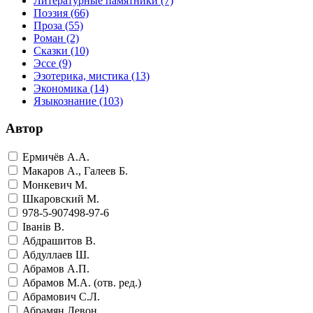
Литературные памятники
(7)
Поэзия
(66)
Проза
(55)
Роман
(2)
Сказки
(10)
Эссе
(9)
Эзотерика, мистика
(13)
Экономика
(14)
Языкознание
(103)
Автор
Ермичёв А.А.
Макаров А., Галеев Б.
Монкевич М.
Шкаровский М.
978-5-907498-97-6
Iванiв В.
Абдрашитов В.
Абдуллаев Ш.
Абрамов А.П.
Абрамов М.А. (отв. ред.)
Абрамович С.Л.
Абрамян Левон