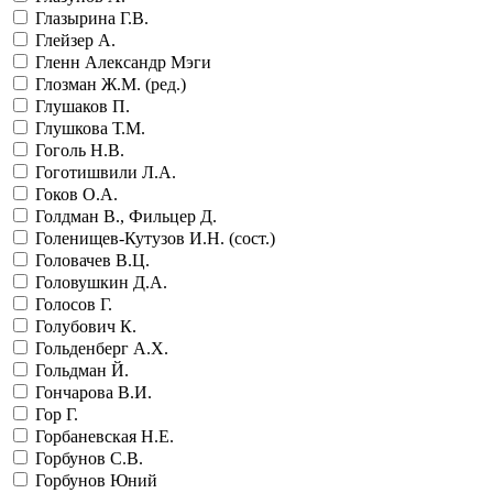
Глазырина Г.В.
Глейзер А.
Гленн Александр Мэги
Глозман Ж.М. (ред.)
Глушаков П.
Глушкова Т.М.
Гоголь Н.В.
Гоготишвили Л.А.
Гоков О.А.
Голдман В., Фильцер Д.
Голенищев-Кутузов И.Н. (сост.)
Головачев В.Ц.
Головушкин Д.А.
Голосов Г.
Голубович К.
Гольденберг А.Х.
Гольдман Й.
Гончарова В.И.
Гор Г.
Горбаневская Н.Е.
Горбунов С.В.
Горбунов Юний