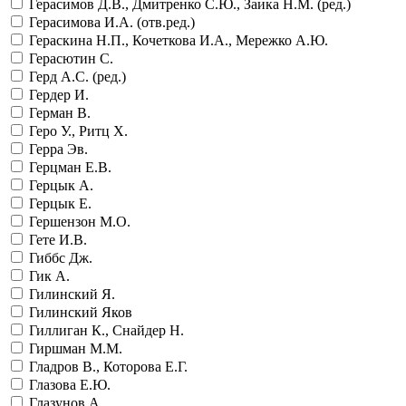
Герасимов Д.В., Дмитренко С.Ю., Заика Н.М. (ред.)
Герасимова И.А. (отв.ред.)
Гераскина Н.П., Кочеткова И.А., Мережко А.Ю.
Герасютин С.
Герд А.С. (ред.)
Гердер И.
Герман В.
Геро У., Ритц Х.
Герра Эв.
Герцман Е.В.
Герцык А.
Герцык Е.
Гершензон М.О.
Гете И.В.
Гиббс Дж.
Гик А.
Гилинский Я.
Гилинский Яков
Гиллиган К., Снайдер Н.
Гиршман М.М.
Гладров В., Которова Е.Г.
Глазова Е.Ю.
Глазунов А.