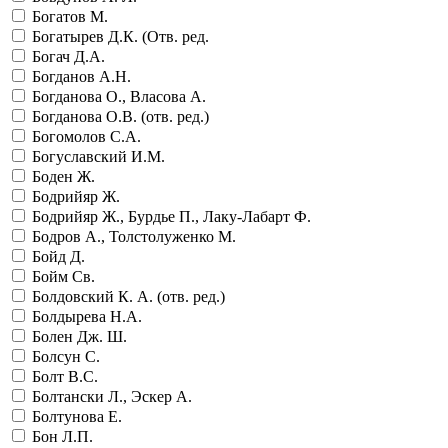
Богатов М.
Богатырев Д.К. (Отв. ред.
Богач Д.А.
Богданов А.Н.
Богданова О., Власова А.
Богданова О.В. (отв. ред.)
Богомолов С.А.
Богуславский И.М.
Боден Ж.
Бодрийяр Ж.
Бодрийяр Ж., Бурдье П., Лаку-Лабарт Ф.
Бодров А., Толстолуженко М.
Бойд Д.
Бойм Св.
Болдовский К. А. (отв. ред.)
Болдырева Н.А.
Болен Дж. Ш.
Болсун С.
Болт В.С.
Болтански Л., Эскер А.
Болтунова Е.
Бон Л.П.