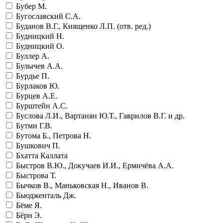
Бубер М.
Бугославский С.А.
Буданов В.Г., Киященко Л.П. (отв. ред.)
Будницкий Н.
Будницкий О.
Буллер А.
Булычев А.А.
Бурдье П.
Бурлаков Ю.
Бурцев А.Е.
Бурштейн А.С.
Буслова Л.И., Вартанян Ю.Т., Гаврилов В.Г. и др.
Бутми Г.В.
Бутома Б., Петрова Н.
Бушкович П.
Бхатта Каллата
Быстров В.Ю., Докучаев И.И., Ермичёва А.А.
Быстрова Т.
Бычков В., Маньковская Н., Иванов В.
Бьюдженталь Дж.
Бёме Я.
Бёрн Э.