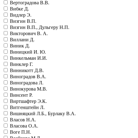
Вертоградова В.В.
Вибке Д.
Видлер Э.
Визгин В.П.
Визгин В.П., Дульгеру Н.П.
Викторович В. А.
Виллани Д.
Виник Д.
Виницкий И. Ю.
Винкельман И.И.
Винклер Г.
Винникотт Д.В.
Виноградов В.А.
Виноградова Л.
Винокурова М.В.
Винсент Р.
Виртшафтер Э.К.
Витгенштейн Л.
Вишняцкий Л.Б., Бурлаку В.А.
Власов Н.А.
Власова О.А.
Воге П.Н.