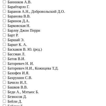
Банников А.В.
Барабтарло Г.
Баранов А.Н., Добровольский Д.О.
Баранова В.В.
Баринов Д.А.
Барковская Н.
Барлоу Джон Перри
Барт Р.
Баршай Э.
Баршт К. А.
Баскаков В. Ю. (ред.)
Бассман Л.
Батов В.И.
Баторевич Н. И.
Баторевич Н.И., Кожицева Т.Д.
Бахофен И.Я.
Бахрушин С.В.
Бачило И.Л.
Башков В.В.
Беди А., Мэтьюс Б.
Безносов Д.
Бейли Д.