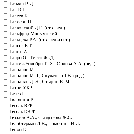
Газман В.Д.
Гак В.Г.
Галеев Б.
Галисон П.
Галковский Д.Е. (отв. ред.)
Гальфрид Монмутский
Гальцева Р.А. (отв. ред.-сост.)
Ганеев Б.Т.
Ганин А.
Гарро О., Тиссо Ж.-Д.
Гарсия-Уидобро Т., SJ, Орлова А.А. (ред.)
Гаспаров М.
Гаспаров М.Л., Скулачева Т.В. (ред.)
Гаспарян Д. Э., Стырин Е. М.
Гатри У.К.Ч.
Гачев Г.
Гвардини Р.
Гегель В.Ф.
Гегель Г.В.Ф.
Гезалов А.А., Сыздыкова Ж.С.
Гелибтерман Л.В., Тимонина И.Л.
Генон Р.