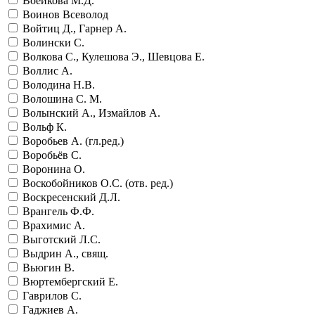
Воейкова М.Д.
Воинов Всеволод
Войтиц Д., Гарнер А.
Волински С.
Волкова С., Кулешова Э., Шевцова Е.
Воллис А.
Володина Н.В.
Волошина С. М.
Волынский А., Измайлов А.
Вольф К.
Воробьев А. (гл.ред.)
Воробьёв С.
Воронина О.
Воскобойников О.С. (отв. ред.)
Воскресенский Д.Л.
Врангель Ф.Ф.
Врахимис А.
Выготский Л.С.
Выдрин А., свящ.
Вьюгин В.
Вюртембергский Е.
Гаврилов С.
Гаджиев А.