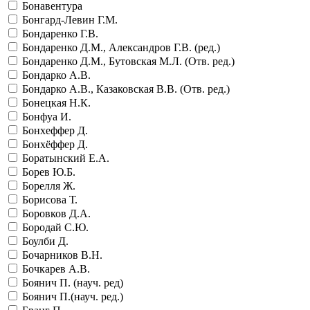
Бонавентура
Бонгард-Левин Г.М.
Бондаренко Г.В.
Бондаренко Д.М., Александров Г.В. (ред.)
Бондаренко Д.М., Бутовская М.Л. (Отв. ред.)
Бондарко А.В.
Бондарко А.В., Казаковская В.В. (Отв. ред.)
Бонецкая Н.К.
Бонфуа И.
Бонхеффер Д.
Бонхёффер Д.
Боратынский Е.А.
Борев Ю.Б.
Борелля Ж.
Борисова Т.
Боровков Д.А.
Бородай С.Ю.
Боулби Д.
Бочарников В.Н.
Бочкарев А.В.
Боянич П. (науч. ред)
Боянич П.(науч. ред.)