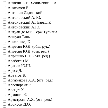
Аникин А.Е. Хелимский Е.А.
Анисимов Е.
Антонин Ладинский
Антоновский А. Ю.
Антоновский А., Бараш Р.
Антоновский А.Ю.
Антуан де Бек, Серж Тубиана
Аошуан Тань
Аполлинер Г.
Апресян Ю.Д. (общ. рук.)
Апресян Ю.Д. (отв. ред.)
Апрышко П.П. (отв. ред.)
Арабоглы М.
Аранов Ю.Ш.
Арасс Д.
Арватов Б.
Аргамакова А.А. (отв. ред.)
Аргенбрайт Р.
Арендт Х.
Арминио Ф.
Армстронг А.Х. (отв. ред.)
Аронсон Д.О.