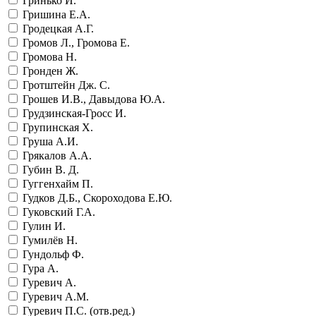
Гринько И.
Гришина Е.А.
Гродецкая А.Г.
Громов Л., Громова Е.
Громова Н.
Гронден Ж.
Гротштейн Дж. С.
Грошев И.В., Давыдова Ю.А.
Грудзинская-Гросс И.
Групинская Х.
Груша А.И.
Грякалов А.А.
Губин В. Д.
Гуггенхайм П.
Гудков Д.Б., Скороходова Е.Ю.
Гуковский Г.А.
Гулин И.
Гумилёв Н.
Гундольф Ф.
Гура А.
Гуревич А.
Гуревич А.М.
Гуревич П.С. (отв.ред.)