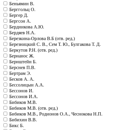
Беньямин В.
Берггольц О.
Бергер Д.
Бергсон А.
Бердникова А.Ю.
Бердяев Н.А.
Березкина-Орлова В.Б (отв. ред.)
Березницкий С. В., Сем Т. Ю., Булгакова Т. Д.
Беркутов Р.Н. (отв. ред.)
Бернанос Ж.
Бернштейн Б.
Берснев П.В.
Бертрам Э.
Бесков А. А.
Бессолицын А.А.
Бессонов И.
Бессонов И.А.
Бибиков М.В.
Бибиков М.В. (отв. ред.)
Бибиков М.В., Родионов О.А., Чеснокова Н.П.
Бибихин В.В.
Бикс Б.