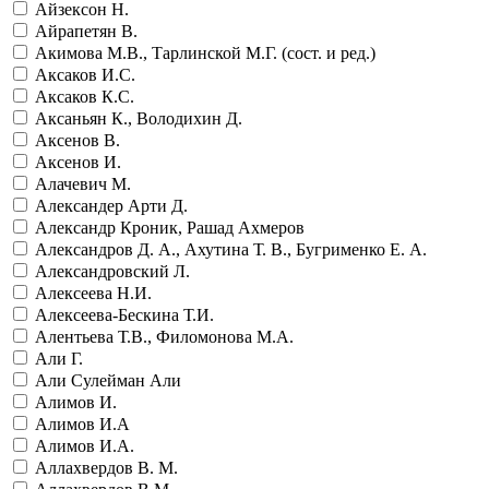
Айзексон Н.
Айрапетян В.
Акимова М.В., Тарлинской М.Г. (сост. и ред.)
Аксаков И.С.
Аксаков К.С.
Аксаньян К., Володихин Д.
Аксенов В.
Аксенов И.
Алачевич М.
Александер Арти Д.
Александр Кроник, Рашад Ахмеров
Александров Д. А., Ахутина Т. В., Бугрименко Е. А.
Александровский Л.
Алексеева Н.И.
Алексеева-Бескина Т.И.
Алентьева Т.В., Филомонова М.А.
Али Г.
Али Сулейман Али
Алимов И.
Алимов И.А
Алимов И.А.
Аллахвердов В. М.