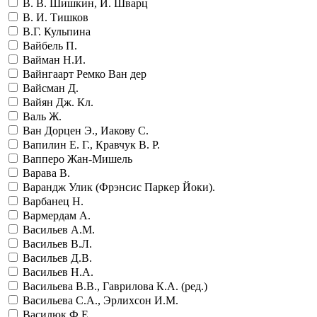
В. В. Шишкин, И. Шварц
В. И. Тишков
В.Г. Кульпина
Вайбель П.
Вайман Н.И.
Вайнгаарт Ремко Ван дер
Вайсман Д.
Вайян Дж. Кл.
Валь Ж.
Ван Дорцен Э., Иакову С.
Вапилин Е. Г., Кравчук В. Р.
Вапперо Жан-Мишель
Варава В.
Варандж Улик (Фрэнсис Паркер Йоки).
Варбанец Н.
Вармердам А.
Васильев А.М.
Васильев В.Л.
Васильев Д.В.
Васильев Н.А.
Васильева В.В., Гаврилова К.А. (ред.)
Васильева С.А., Эрлихсон И.М.
Василюк Ф.Е.