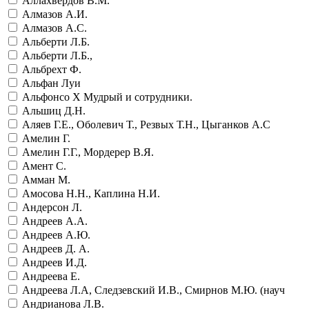
Аллахвердов В.М.
Алмазов А.И.
Алмазов А.С.
Альберти Л.Б.
Альберти Л.Б.,
Альбрехт Ф.
Альфан Луи
Альфонсо Х Мудрый и сотрудники.
Альшиц Д.Н.
Аляев Г.Е., Оболевич Т., Резвых Т.Н., Цыганков А.С
Амелин Г.
Амелин Г.Г., Мордерер В.Я.
Амент С.
Амман М.
Амосова Н.Н., Каплина Н.И.
Андерсон Л.
Андреев А.А.
Андреев А.Ю.
Андреев Д. А.
Андреев И.Д.
Андреева Е.
Андреева Л.А, Следзевский И.В., Смирнов М.Ю. (науч
Андрианова Л.В.