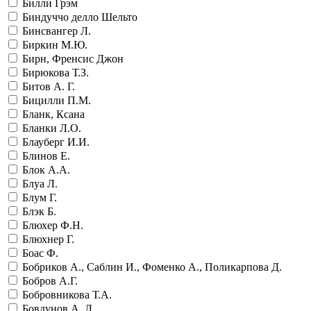
Билли Грэм
Биндуччо делло Шельто
Бинсвангер Л.
Биркин М.Ю.
Бирн, Френсис Джон
Бирюкова Т.З.
Битов А. Г.
Бицилли П.М.
Бланк, Ксана
Бланки Л.О.
Блауберг И.И.
Блинов Е.
Блок А.А.
Блуа Л.
Блум Г.
Блэк Б.
Блюхер Ф.Н.
Блюхнер Г.
Боас Ф.
Бобриков А., Саблин И., Фоменко А., Поликарпова Д.
Бобров А.Г.
Бобровникова Т.А.
Бовдунов А. Л.