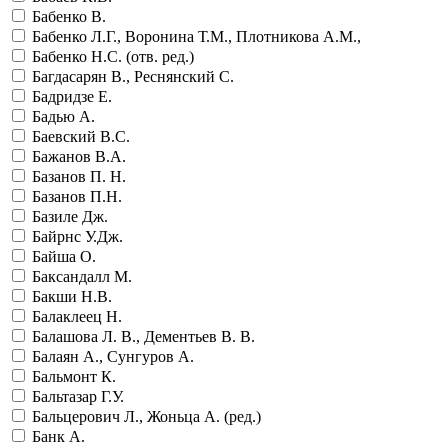
Бабенко В.
Бабенко Л.Г., Воронина Т.М., Плотникова А.М.,
Бабенко Н.С. (отв. ред.)
Багдасарян В., Реснянский С.
Бадридзе Е.
Бадью А.
Баевский В.С.
Бажанов В.А.
Базанов П. Н.
Базанов П.Н.
Базиле Дж.
Байрнс У.Дж.
Байша О.
Баксандалл М.
Бакши Н.В.
Балаклеец Н.
Балашова Л. В., Дементьев В. В.
Балаян А., Сунгуров А.
Бальмонт К.
Бальтазар Г.У.
Бальцерович Л., Жоньца А. (ред.)
Банк А.