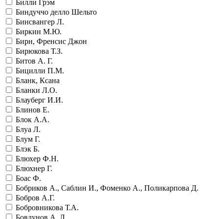
Билли Грэм
Биндуччо делло Шельто
Бинсвангер Л.
Биркин М.Ю.
Бирн, Френсис Джон
Бирюкова Т.З.
Битов А. Г.
Бицилли П.М.
Бланк, Ксана
Бланки Л.О.
Блауберг И.И.
Блинов Е.
Блок А.А.
Блуа Л.
Блум Г.
Блэк Б.
Блюхер Ф.Н.
Блюхнер Г.
Боас Ф.
Бобриков А., Саблин И., Фоменко А., Поликарпова Д.
Бобров А.Г.
Бобровникова Т.А.
Бовдунов А. Л.