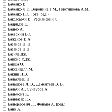
Бабенко В.
Бабенко Л.Г., Воронина Т.М., Плотникова А.М.,
Бабенко Н.С. (отв. ред.)
Багдасарян В., Реснянский С.
Бадридзе Е.
Бадью А.
Баевский В.С.
Бажанов В.А.
Базанов П. Н.
Базанов П.Н.
Базиле Дж.
Байрнс У.Дж.
Байша О.
Баксандалл М.
Бакши Н.В.
Балаклеец Н.
Балашова Л. В., Дементьев В. В.
Балаян А., Сунгуров А.
Бальмонт К.
Бальтазар Г.У.
Бальцерович Л., Жоньца А. (ред.)
Банк А.