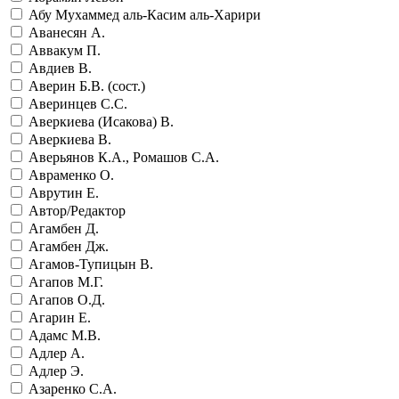
Абу Мухаммед аль-Касим аль-Харири
Аванесян А.
Аввакум П.
Авдиев В.
Аверин Б.В. (сост.)
Аверинцев С.С.
Аверкиева (Исакова) В.
Аверкиева В.
Аверьянов К.А., Ромашов С.А.
Авраменко О.
Аврутин Е.
Автор/Редактор
Агамбен Д.
Агамбен Дж.
Агамов-Тупицын В.
Агапов М.Г.
Агапов О.Д.
Агарин Е.
Адамс М.В.
Адлер А.
Адлер Э.
Азаренко С.А.