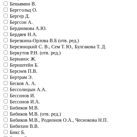
Беньямин В.
Берггольц О.
Бергер Д.
Бергсон А.
Бердникова А.Ю.
Бердяев Н.А.
Березкина-Орлова В.Б (отв. ред.)
Березницкий С. В., Сем Т. Ю., Булгакова Т. Д.
Беркутов Р.Н. (отв. ред.)
Бернанос Ж.
Бернштейн Б.
Берснев П.В.
Бертрам Э.
Бесков А. А.
Бессолицын А.А.
Бессонов И.
Бессонов И.А.
Бибиков М.В.
Бибиков М.В. (отв. ред.)
Бибиков М.В., Родионов О.А., Чеснокова Н.П.
Бибихин В.В.
Бикс Б.