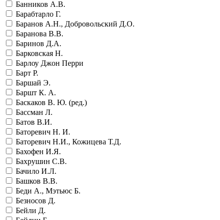
Банников А.В.
Барабтарло Г.
Баранов А.Н., Добровольский Д.О.
Баранова В.В.
Баринов Д.А.
Барковская Н.
Барлоу Джон Перри
Барт Р.
Баршай Э.
Баршт К. А.
Баскаков В. Ю. (ред.)
Бассман Л.
Батов В.И.
Баторевич Н. И.
Баторевич Н.И., Кожицева Т.Д.
Бахофен И.Я.
Бахрушин С.В.
Бачило И.Л.
Башков В.В.
Беди А., Мэтьюс Б.
Безносов Д.
Бейли Д.