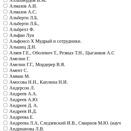
Аллахвердов В.М.
Алмазов А.И.
Алмазов А.С.
Альберти Л.Б.
Альберти Л.Б.,
Альбрехт Ф.
Альфан Луи
Альфонсо Х Мудрый и сотрудники.
Альшиц Д.Н.
Аляев Г.Е., Оболевич Т., Резвых Т.Н., Цыганков А.С
Амелин Г.
Амелин Г.Г., Мордерер В.Я.
Амент С.
Амман М.
Амосова Н.Н., Каплина Н.И.
Андерсон Л.
Андреев А.А.
Андреев А.Ю.
Андреев Д. А.
Андреев И.Д.
Андреева Е.
Андреева Л.А, Следзевский И.В., Смирнов М.Ю. (науч
Андрианова Л.В.