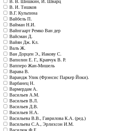
В. В. Шишкин, И. Шварц
В. И. Тишков
В.Г. Кульпина
Вайбель П.
Вайман Н.И.
Вайнгаарт Ремко Ван дер
Вайсман Д.
Вайян Дж. Кл.
Валь Ж.
Ван Дорцен Э., Иакову С.
Вапилин Е. Г., Кравчук В. Р.
Вапперо Жан-Мишель
Варава В.
Варандж Улик (Фрэнсис Паркер Йоки).
Варбанец Н.
Вармердам А.
Васильев А.М.
Васильев В.Л.
Васильев Д.В.
Васильев Н.А.
Васильева В.В., Гаврилова К.А. (ред.)
Васильева С.А., Эрлихсон И.М.
Василюк Ф.Е.