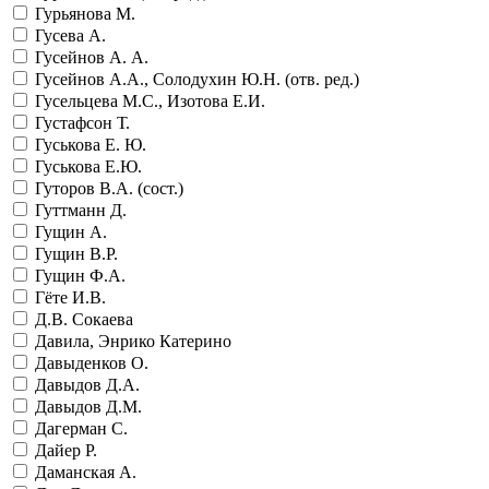
Гурьянова М.
Гусева А.
Гусейнов А. А.
Гусейнов А.А., Солодухин Ю.Н. (отв. ред.)
Гусельцева М.С., Изотова Е.И.
Густафсон Т.
Гуськова Е. Ю.
Гуськова Е.Ю.
Гуторов В.А. (сост.)
Гуттманн Д.
Гущин А.
Гущин В.Р.
Гущин Ф.А.
Гёте И.В.
Д.В. Сокаева
Давила, Энрико Катерино
Давыденков О.
Давыдов Д.А.
Давыдов Д.М.
Дагерман С.
Дайер Р.
Даманская А.