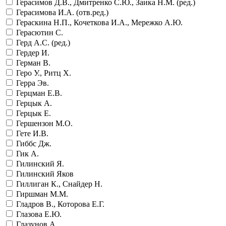
Герасимов Д.В., Дмитренко С.Ю., Заика Н.М. (ред.)
Герасимова И.А. (отв.ред.)
Гераскина Н.П., Кочеткова И.А., Мережко А.Ю.
Герасютин С.
Герд А.С. (ред.)
Гердер И.
Герман В.
Геро У., Ритц Х.
Герра Эв.
Герцман Е.В.
Герцык А.
Герцык Е.
Гершензон М.О.
Гете И.В.
Гиббс Дж.
Гик А.
Гилинский Я.
Гилинский Яков
Гиллиган К., Снайдер Н.
Гиршман М.М.
Гладров В., Которова Е.Г.
Глазова Е.Ю.
Глазунов А.