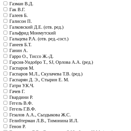
Газман В.Д.
Гак В.Г.
Галеев Б.
Галисон П.
Галковский Д.Е. (отв. ред.)
Гальфрид Монмутский
Гальцева Р.А. (отв. ред.-сост.)
Ганеев Б.Т.
Ганин А.
Гарро О., Тиссо Ж.-Д.
Гарсия-Уидобро Т., SJ, Орлова А.А. (ред.)
Гаспаров М.
Гаспаров М.Л., Скулачева Т.В. (ред.)
Гаспарян Д. Э., Стырин Е. М.
Гатри У.К.Ч.
Гачев Г.
Гвардини Р.
Гегель В.Ф.
Гегель Г.В.Ф.
Гезалов А.А., Сыздыкова Ж.С.
Гелибтерман Л.В., Тимонина И.Л.
Генон Р.