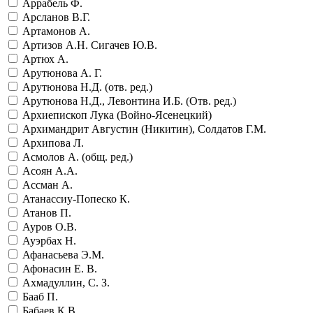
Аррабель Ф.
Арсланов В.Г.
Артамонов А.
Артизов А.Н. Сигачев Ю.В.
Артюх А.
Арутюнова А. Г.
Арутюнова Н.Д. (отв. ред.)
Арутюнова Н.Д., Левонтина И.Б. (Отв. ред.)
Архиепископ Лука (Войно-Ясенецкий)
Архимандрит Августин (Никитин), Солдатов Г.М.
Архипова Л.
Асмолов А. (общ. ред.)
Асоян А.А.
Ассман А.
Атанассиу-Попеско К.
Атанов П.
Ауров О.В.
Ауэрбах Н.
Афанасьева Э.М.
Афонасин Е. В.
Ахмадуллин, С. З.
Бааб П.
Бабаев К.В.