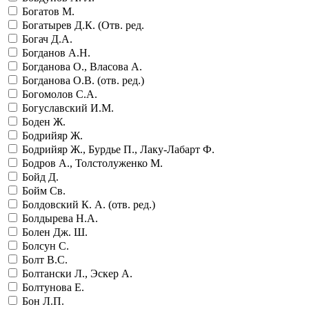
Богатов М.
Богатырев Д.К. (Отв. ред.
Богач Д.А.
Богданов А.Н.
Богданова О., Власова А.
Богданова О.В. (отв. ред.)
Богомолов С.А.
Богуславский И.М.
Боден Ж.
Бодрийяр Ж.
Бодрийяр Ж., Бурдье П., Лаку-Лабарт Ф.
Бодров А., Толстолуженко М.
Бойд Д.
Бойм Св.
Болдовский К. А. (отв. ред.)
Болдырева Н.А.
Болен Дж. Ш.
Болсун С.
Болт В.С.
Болтански Л., Эскер А.
Болтунова Е.
Бон Л.П.