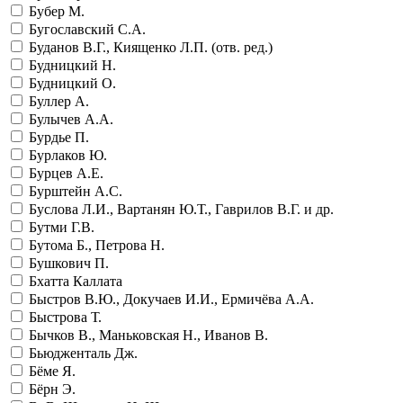
Бубер М.
Бугославский С.А.
Буданов В.Г., Киященко Л.П. (отв. ред.)
Будницкий Н.
Будницкий О.
Буллер А.
Булычев А.А.
Бурдье П.
Бурлаков Ю.
Бурцев А.Е.
Бурштейн А.С.
Буслова Л.И., Вартанян Ю.Т., Гаврилов В.Г. и др.
Бутми Г.В.
Бутома Б., Петрова Н.
Бушкович П.
Бхатта Каллата
Быстров В.Ю., Докучаев И.И., Ермичёва А.А.
Быстрова Т.
Бычков В., Маньковская Н., Иванов В.
Бьюдженталь Дж.
Бёме Я.
Бёрн Э.