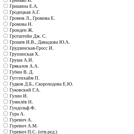
Гринько И.
Гришина Е.А.
Гродецкая А.Г.
Громов Л., Громова Е.
Громова Н.
Гронден Ж.
Гротштейн Дж. С.
Грошев И.В., Давыдова Ю.А.
Грудзинская-Гросс И.
Групинская Х.
Груша А.И.
Грякалов А.А.
Губин В. Д.
Гуггенхайм П.
Гудков Д.Б., Скороходова Е.Ю.
Гуковский Г.А.
Гулин И.
Гумилёв Н.
Гундольф Ф.
Гура А.
Гуревич А.
Гуревич А.М.
Гуревич П.С. (отв.ред.)