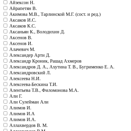
Айзексон Н.
Айрапетян В.
Акимова М.В., Тарлинской М.Г. (сост. и ред.)
Аксаков И.С.
Аксаков К.С.
Аксаньян К., Володихин Д.
Аксенов В.
Аксенов И.
Алачевич М.
Александер Арти Д.
Александр Кроник, Рашад Ахмеров
Александров Д. А., Ахутина Т. В., Бугрименко Е. А.
Александровский Л.
Алексеева Н.И.
Алексеева-Бескина Т.И.
Алентьева Т.В., Филомонова М.А.
Али Г.
Али Сулейман Али
Алимов И.
Алимов И.А
Алимов И.А.
Аллахвердов В. М.