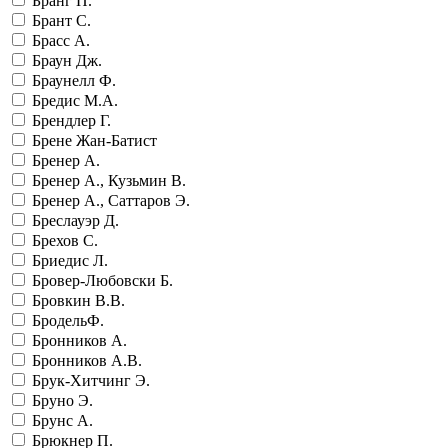
Бранг П.
Брант С.
Брасс А.
Браун Дж.
Браунелл Ф.
Бредис М.А.
Брендлер Г.
Брене Жан-Батист
Бренер А.
Бренер А., Кузьмин В.
Бренер А., Саттаров Э.
Бреслауэр Д.
Брехов С.
Бриедис Л.
Бровер-Любовски Б.
Бровкин В.В.
БродельФ.
Бронников А.
Бронников А.В.
Брук-Хитчинг Э.
Бруно Э.
Брунс А.
Брюкнер П.