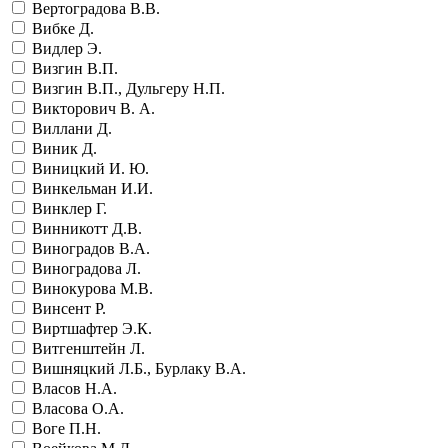
Вертоградова В.В.
Вибке Д.
Видлер Э.
Визгин В.П.
Визгин В.П., Дульгеру Н.П.
Викторович В. А.
Виллани Д.
Виник Д.
Виницкий И. Ю.
Винкельман И.И.
Винклер Г.
Винникотт Д.В.
Виноградов В.А.
Виноградова Л.
Винокурова М.В.
Винсент Р.
Виртшафтер Э.К.
Витгенштейн Л.
Вишняцкий Л.Б., Бурлаку В.А.
Власов Н.А.
Власова О.А.
Воге П.Н.