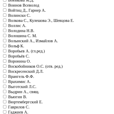
Воейкова М.Д.
Воинов Всеволод
Войтиц Д., Гарнер А.
Волински С.
Волкова С., Кулешова Э., Шевцова Е.
Воллис А.
Володина Н.В.
Волошина С. М.
Волынский А., Измайлов А.
Вольф К.
Воробьев А. (гл.ред.)
Воробьёв С.
Воронина О.
Воскобойников О.С. (отв. ред.)
Воскресенский Д.Л.
Врангель Ф.Ф.
Врахимис А.
Выготский Л.С.
Выдрин А., свящ.
Вьюгин В.
Вюртембергский Е.
Гаврилов С.
Гаджиев А.