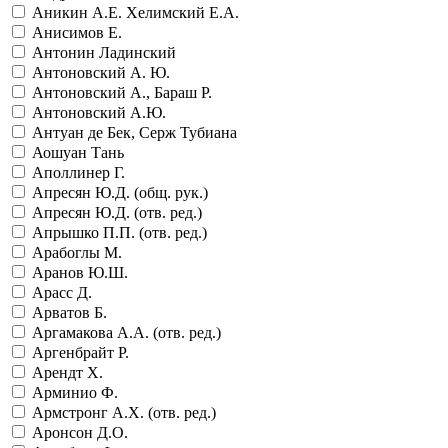
Аникин А.Е. Хелимский Е.А.
Анисимов Е.
Антонин Ладинский
Антоновский А. Ю.
Антоновский А., Бараш Р.
Антоновский А.Ю.
Антуан де Бек, Серж Тубиана
Аошуан Тань
Аполлинер Г.
Апресян Ю.Д. (общ. рук.)
Апресян Ю.Д. (отв. ред.)
Апрышко П.П. (отв. ред.)
Арабоглы М.
Аранов Ю.Ш.
Арасс Д.
Арватов Б.
Аргамакова А.А. (отв. ред.)
Аргенбрайт Р.
Арендт Х.
Арминио Ф.
Армстронг А.Х. (отв. ред.)
Аронсон Д.О.