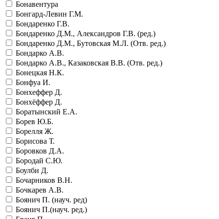
Бонавентура
Бонгард-Левин Г.М.
Бондаренко Г.В.
Бондаренко Д.М., Александров Г.В. (ред.)
Бондаренко Д.М., Бутовская М.Л. (Отв. ред.)
Бондарко А.В.
Бондарко А.В., Казаковская В.В. (Отв. ред.)
Бонецкая Н.К.
Бонфуа И.
Бонхеффер Д.
Бонхёффер Д.
Боратынский Е.А.
Борев Ю.Б.
Борелля Ж.
Борисова Т.
Боровков Д.А.
Бородай С.Ю.
Боулби Д.
Бочарников В.Н.
Бочкарев А.В.
Боянич П. (науч. ред)
Боянич П.(науч. ред.)