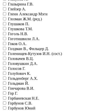
Глазырина Г.В.
Глейзер А.
Гленн Александр Мэги
Глозман Ж.М. (ред.)
Глушаков П.
Глушкова Т.М.
Гоголь Н.В.
Гоготишвили Л.А.
Гоков О.А.
Голдман В., Фильцер Д.
Голенищев-Кутузов И.Н. (сост.)
Головачев В.Ц.
Головушкин Д.А.
Голосов Г.
Голубович К.
Гольденберг А.Х.
Гольдман Й.
Гончарова В.И.
Гор Г.
Горбаневская Н.Е.
Горбунов С.В.
Горбунов Юний