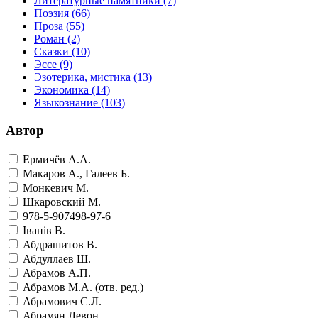
Литературные памятники
(7)
Поэзия
(66)
Проза
(55)
Роман
(2)
Сказки
(10)
Эссе
(9)
Эзотерика, мистика
(13)
Экономика
(14)
Языкознание
(103)
Автор
Ермичёв А.А.
Макаров А., Галеев Б.
Монкевич М.
Шкаровский М.
978-5-907498-97-6
Iванiв В.
Абдрашитов В.
Абдуллаев Ш.
Абрамов А.П.
Абрамов М.А. (отв. ред.)
Абрамович С.Л.
Абрамян Левон