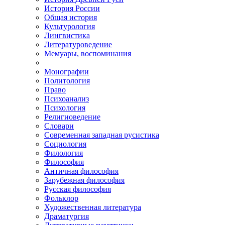
История России
Общая история
Культурология
Лингвистика
Литературоведение
Мемуары, воспоминания
Монографии
Политология
Право
Психоанализ
Психология
Религиоведение
Словари
Современная западная русистика
Социология
Филология
Философия
Античная философия
Зарубежная философия
Русская философия
Фольклор
Художественная литература
Драматургия