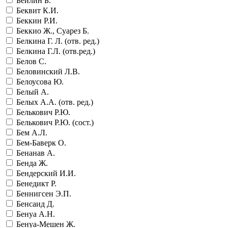
Бейлин Б.
Беквит К.И.
Беккин Р.И.
Беккио Ж., Суарез Б.
Белкина Г. Л. (отв. ред.)
Белкина Г.Л. (отв.ред.)
Белов С.
Беловинский Л.В.
Белоусова Ю.
Белый А.
Белых А.А. (отв. ред.)
Белькович Р.Ю.
Белькович Р.Ю. (сост.)
Бем А.Л.
Бем-Баверк О.
Бенанав А.
Бенда Ж.
Бендерский И.И.
Бенедикт Р.
Беннигсен Э.П.
Бенсаид Д.
Бенуа А.Н.
Бенуа-Мешен Ж.