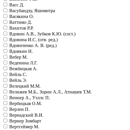
Васс Д.
Васубандху, Яшомитра
Васякина О.
Ваттимо Д.
Вахитов Р.Р.
Вдовин А.В., Зубков К.Ю. (сост.)
Вдовина И.С. (отв. ред.)
Вдовиченко А. В. (ред.)
Вдовкин Н.
Вебер М.
Веденина Л.Г.
Вежбицкая А.
Вейль С.
Вейль Э.
Велецкий М.М.
Велижев М.Б., Зорин А.Л., Атнашев Т.М.
Веннер А., Уэллс П.
Вербицкая О.М.
Верлен П.
Вернадский В.И.
Вернер Зомбарт
Вертгеймер М.