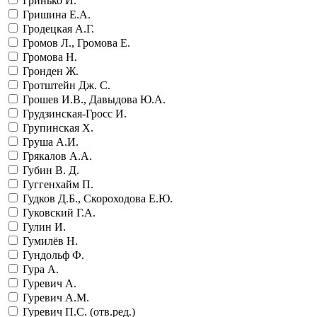
Гринько И.
Гришина Е.А.
Гродецкая А.Г.
Громов Л., Громова Е.
Громова Н.
Гронден Ж.
Гротштейн Дж. С.
Грошев И.В., Давыдова Ю.А.
Грудзинская-Гросс И.
Групинская Х.
Груша А.И.
Грякалов А.А.
Губин В. Д.
Гуггенхайм П.
Гудков Д.Б., Скороходова Е.Ю.
Гуковский Г.А.
Гулин И.
Гумилёв Н.
Гундольф Ф.
Гура А.
Гуревич А.
Гуревич А.М.
Гуревич П.С. (отв.ред.)