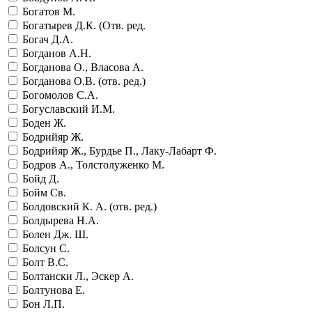
Богатов М.
Богатырев Д.К. (Отв. ред.
Богач Д.А.
Богданов А.Н.
Богданова О., Власова А.
Богданова О.В. (отв. ред.)
Богомолов С.А.
Богуславский И.М.
Боден Ж.
Бодрийяр Ж.
Бодрийяр Ж., Бурдье П., Лаку-Лабарт Ф.
Бодров А., Толстолуженко М.
Бойд Д.
Бойм Св.
Болдовский К. А. (отв. ред.)
Болдырева Н.А.
Болен Дж. Ш.
Болсун С.
Болт В.С.
Болтански Л., Эскер А.
Болтунова Е.
Бон Л.П.