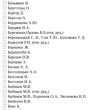
Беньямин В.
Берггольц О.
Бергер Д.
Бергсон А.
Бердникова А.Ю.
Бердяев Н.А.
Березкина-Орлова В.Б (отв. ред.)
Березницкий С. В., Сем Т. Ю., Булгакова Т. Д.
Беркутов Р.Н. (отв. ред.)
Бернанос Ж.
Бернштейн Б.
Берснев П.В.
Бертрам Э.
Бесков А. А.
Бессолицын А.А.
Бессонов И.
Бессонов И.А.
Бибиков М.В.
Бибиков М.В. (отв. ред.)
Бибиков М.В., Родионов О.А., Чеснокова Н.П.
Бибихин В.В.
Бикс Б.