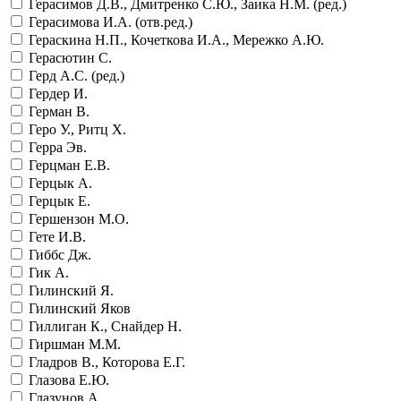
Герасимов Д.В., Дмитренко С.Ю., Заика Н.М. (ред.)
Герасимова И.А. (отв.ред.)
Гераскина Н.П., Кочеткова И.А., Мережко А.Ю.
Герасютин С.
Герд А.С. (ред.)
Гердер И.
Герман В.
Геро У., Ритц Х.
Герра Эв.
Герцман Е.В.
Герцык А.
Герцык Е.
Гершензон М.О.
Гете И.В.
Гиббс Дж.
Гик А.
Гилинский Я.
Гилинский Яков
Гиллиган К., Снайдер Н.
Гиршман М.М.
Гладров В., Которова Е.Г.
Глазова Е.Ю.
Глазунов А.