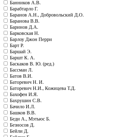
Банников А.В.
Барабтарло Г.
Баранов А.Н., Добровольский Д.О.
Баранова В.В.
Баринов Д.А.
Барковская Н.
Барлоу Джон Перри
Барт Р.
Баршай Э.
Баршт К. А.
Баскаков В. Ю. (ред.)
Бассман Л.
Батов В.И.
Баторевич Н. И.
Баторевич Н.И., Кожицева Т.Д.
Бахофен И.Я.
Бахрушин С.В.
Бачило И.Л.
Башков В.В.
Беди А., Мэтьюс Б.
Безносов Д.
Бейли Д.