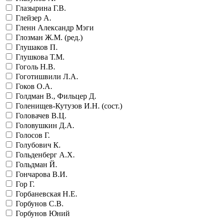
Глазырина Г.В.
Глейзер А.
Гленн Александр Мэги
Глозман Ж.М. (ред.)
Глушаков П.
Глушкова Т.М.
Гоголь Н.В.
Гоготишвили Л.А.
Гоков О.А.
Голдман В., Фильцер Д.
Голенищев-Кутузов И.Н. (сост.)
Головачев В.Ц.
Головушкин Д.А.
Голосов Г.
Голубович К.
Гольденберг А.Х.
Гольдман Й.
Гончарова В.И.
Гор Г.
Горбаневская Н.Е.
Горбунов С.В.
Горбунов Юний