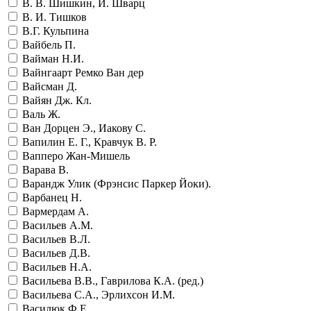
В. В. Шишкин, И. Шварц
В. И. Тишков
В.Г. Кульпина
Вайбель П.
Вайман Н.И.
Вайнгаарт Ремко Ван дер
Вайсман Д.
Вайян Дж. Кл.
Валь Ж.
Ван Дорцен Э., Иакову С.
Вапилин Е. Г., Кравчук В. Р.
Вапперо Жан-Мишель
Варава В.
Варандж Улик (Фрэнсис Паркер Йоки).
Варбанец Н.
Вармердам А.
Васильев А.М.
Васильев В.Л.
Васильев Д.В.
Васильев Н.А.
Васильева В.В., Гаврилова К.А. (ред.)
Васильева С.А., Эрлихсон И.М.
Василюк Ф.Е.