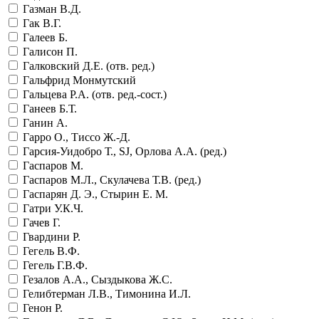
Газман В.Д.
Гак В.Г.
Галеев Б.
Галисон П.
Галковский Д.Е. (отв. ред.)
Гальфрид Монмутский
Гальцева Р.А. (отв. ред.-сост.)
Ганеев Б.Т.
Ганин А.
Гарро О., Тиссо Ж.-Д.
Гарсия-Уидобро Т., SJ, Орлова А.А. (ред.)
Гаспаров М.
Гаспаров М.Л., Скулачева Т.В. (ред.)
Гаспарян Д. Э., Стырин Е. М.
Гатри У.К.Ч.
Гачев Г.
Гвардини Р.
Гегель В.Ф.
Гегель Г.В.Ф.
Гезалов А.А., Сыздыкова Ж.С.
Гелибтерман Л.В., Тимонина И.Л.
Генон Р.