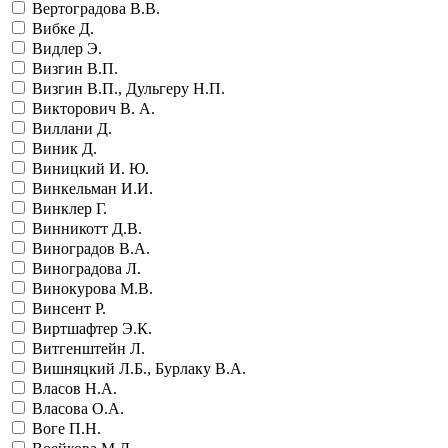
Вертоградова В.В.
Вибке Д.
Видлер Э.
Визгин В.П.
Визгин В.П., Дульгеру Н.П.
Викторович В. А.
Виллани Д.
Виник Д.
Виницкий И. Ю.
Винкельман И.И.
Винклер Г.
Винникотт Д.В.
Виноградов В.А.
Виноградова Л.
Винокурова М.В.
Винсент Р.
Виртшафтер Э.К.
Витгенштейн Л.
Вишняцкий Л.Б., Бурлаку В.А.
Власов Н.А.
Власова О.А.
Воге П.Н.