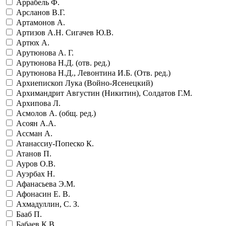
Аррабель Ф.
Арсланов В.Г.
Артамонов А.
Артизов А.Н. Сигачев Ю.В.
Артюх А.
Арутюнова А. Г.
Арутюнова Н.Д. (отв. ред.)
Арутюнова Н.Д., Левонтина И.Б. (Отв. ред.)
Архиепископ Лука (Войно-Ясенецкий)
Архимандрит Августин (Никитин), Солдатов Г.М.
Архипова Л.
Асмолов А. (общ. ред.)
Асоян А.А.
Ассман А.
Атанассиу-Попеско К.
Атанов П.
Ауров О.В.
Ауэрбах Н.
Афанасьева Э.М.
Афонасин Е. В.
Ахмадуллин, С. З.
Бааб П.
Бабаев К.В.