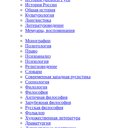
История России
Общая история
Культурология
Лингвистика
Литературоведение
Мемуары, воспоминания
Монографии
Политология
Право
Психоанализ
Психология
Религиоведение
Словари
Современная западная русистика
Социология
Филология
Философия
Античная философия
Зарубежная философия
Русская философия
Фольклор
Художественная литература
Драматургия