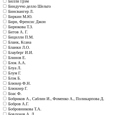
Билли Грэм
Биндуччо делло Шельто
Бинсвангер Л.
Биркин М.Ю.
Бирн, Френсис Джон
Бирюкова Т.З.
Битов А. Г.
Бицилли П.М.
Бланк, Ксана
Бланки Л.О.
Блауберг И.И.
Блинов Е.
Блок А.А.
Блуа Л.
Блум Г.
Блэк Б.
Блюхер Ф.Н.
Блюхнер Г.
Боас Ф.
Бобриков А., Саблин И., Фоменко А., Поликарпова Д.
Бобров А.Г.
Бобровникова Т.А.
Бовдунов А. Л.