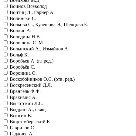
Воейкова М.Д.
Воинов Всеволод
Войтиц Д., Гарнер А.
Волински С.
Волкова С., Кулешова Э., Шевцова Е.
Воллис А.
Володина Н.В.
Волошина С. М.
Волынский А., Измайлов А.
Вольф К.
Воробьев А. (гл.ред.)
Воробьёв С.
Воронина О.
Воскобойников О.С. (отв. ред.)
Воскресенский Д.Л.
Врангель Ф.Ф.
Врахимис А.
Выготский Л.С.
Выдрин А., свящ.
Вьюгин В.
Вюртембергский Е.
Гаврилов С.
Гаджиев А.