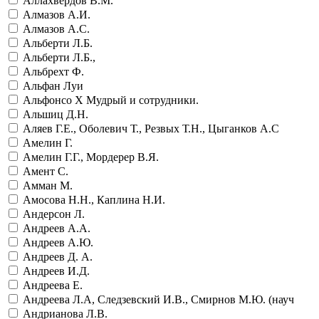
Аллахвердов В.М.
Алмазов А.И.
Алмазов А.С.
Альберти Л.Б.
Альберти Л.Б.,
Альбрехт Ф.
Альфан Луи
Альфонсо Х Мудрый и сотрудники.
Альшиц Д.Н.
Аляев Г.Е., Оболевич Т., Резвых Т.Н., Цыганков А.С
Амелин Г.
Амелин Г.Г., Мордерер В.Я.
Амент С.
Амман М.
Амосова Н.Н., Каплина Н.И.
Андерсон Л.
Андреев А.А.
Андреев А.Ю.
Андреев Д. А.
Андреев И.Д.
Андреева Е.
Андреева Л.А, Следзевский И.В., Смирнов М.Ю. (науч
Андрианова Л.В.