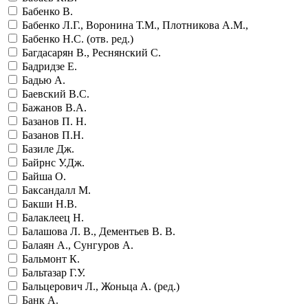
Бабенко В.
Бабенко Л.Г., Воронина Т.М., Плотникова А.М.,
Бабенко Н.С. (отв. ред.)
Багдасарян В., Реснянский С.
Бадридзе Е.
Бадью А.
Баевский В.С.
Бажанов В.А.
Базанов П. Н.
Базанов П.Н.
Базиле Дж.
Байрнс У.Дж.
Байша О.
Баксандалл М.
Бакши Н.В.
Балаклеец Н.
Балашова Л. В., Дементьев В. В.
Балаян А., Сунгуров А.
Бальмонт К.
Бальтазар Г.У.
Бальцерович Л., Жоньца А. (ред.)
Банк А.