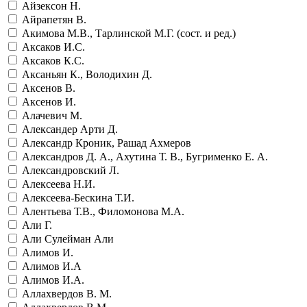
Айзексон Н.
Айрапетян В.
Акимова М.В., Тарлинской М.Г. (сост. и ред.)
Аксаков И.С.
Аксаков К.С.
Аксаньян К., Володихин Д.
Аксенов В.
Аксенов И.
Алачевич М.
Александер Арти Д.
Александр Кроник, Рашад Ахмеров
Александров Д. А., Ахутина Т. В., Бугрименко Е. А.
Александровский Л.
Алексеева Н.И.
Алексеева-Бескина Т.И.
Алентьева Т.В., Филомонова М.А.
Али Г.
Али Сулейман Али
Алимов И.
Алимов И.А
Алимов И.А.
Аллахвердов В. М.