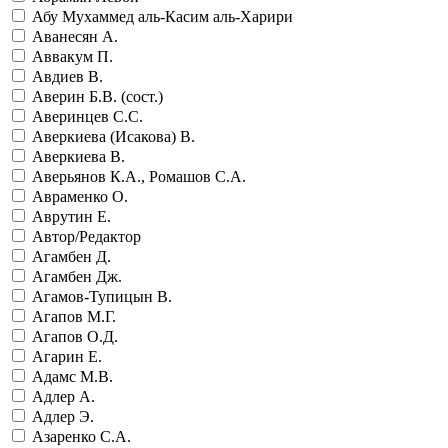
Абу Мухаммед аль-Касим аль-Харири
Аванесян А.
Аввакум П.
Авдиев В.
Аверин Б.В. (сост.)
Аверинцев С.С.
Аверкиева (Исакова) В.
Аверкиева В.
Аверьянов К.А., Ромашов С.А.
Авраменко О.
Аврутин Е.
Автор/Редактор
Агамбен Д.
Агамбен Дж.
Агамов-Тупицын В.
Агапов М.Г.
Агапов О.Д.
Агарин Е.
Адамс М.В.
Адлер А.
Адлер Э.
Азаренко С.А.