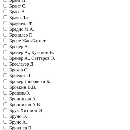
Бранг П.
Брант С.
Брасс А.
Браун Дж.
Браунелл Ф.
Бредис М.А.
Брендлер Г.
Брене Жан-Батист
Бренер А.
Бренер А., Кузьмин В.
Бренер А., Саттаров Э.
Бреслауэр Д.
Брехов С.
Бриедис Л.
Бровер-Любовски Б.
Бровкин В.В.
БродельФ.
Бронников А.
Бронников А.В.
Брук-Хитчинг Э.
Бруно Э.
Брунс А.
Брюкнер П.