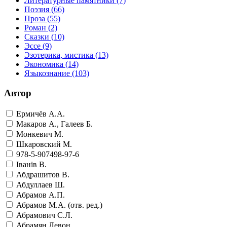
Литературные памятники
(7)
Поэзия
(66)
Проза
(55)
Роман
(2)
Сказки
(10)
Эссе
(9)
Эзотерика, мистика
(13)
Экономика
(14)
Языкознание
(103)
Автор
Ермичёв А.А.
Макаров А., Галеев Б.
Монкевич М.
Шкаровский М.
978-5-907498-97-6
Iванiв В.
Абдрашитов В.
Абдуллаев Ш.
Абрамов А.П.
Абрамов М.А. (отв. ред.)
Абрамович С.Л.
Абрамян Левон