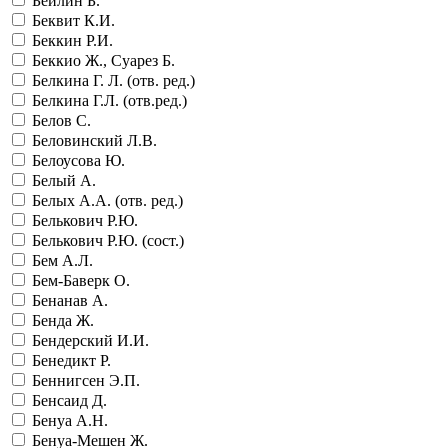
Бейлин Б.
Беквит К.И.
Беккин Р.И.
Беккио Ж., Суарез Б.
Белкина Г. Л. (отв. ред.)
Белкина Г.Л. (отв.ред.)
Белов С.
Беловинский Л.В.
Белоусова Ю.
Белый А.
Белых А.А. (отв. ред.)
Белькович Р.Ю.
Белькович Р.Ю. (сост.)
Бем А.Л.
Бем-Баверк О.
Бенанав А.
Бенда Ж.
Бендерский И.И.
Бенедикт Р.
Беннигсен Э.П.
Бенсаид Д.
Бенуа А.Н.
Бенуа-Мешен Ж.