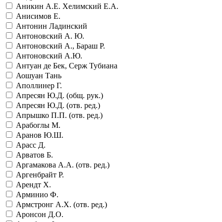
Аникин А.Е. Хелимский Е.А.
Анисимов Е.
Антонин Ладинский
Антоновский А. Ю.
Антоновский А., Бараш Р.
Антоновский А.Ю.
Антуан де Бек, Серж Тубиана
Аошуан Тань
Аполлинер Г.
Апресян Ю.Д. (общ. рук.)
Апресян Ю.Д. (отв. ред.)
Апрышко П.П. (отв. ред.)
Арабоглы М.
Аранов Ю.Ш.
Арасс Д.
Арватов Б.
Аргамакова А.А. (отв. ред.)
Аргенбрайт Р.
Арендт Х.
Арминио Ф.
Армстронг А.Х. (отв. ред.)
Аронсон Д.О.