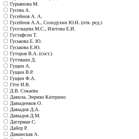
Гурьянова М.
Гусева А.
Гусейнов А. А.
Гусейнов А.А., Солодухин Ю.Н. (отв. ред.)
Гусельцева М.С., Изотова Е.И.
Густафсон Т.
Гуськова Е. Ю.
Гуськова Е.Ю.
Гуторов В.А. (сост.)
Гуттманн Д.
Гущин А.
Гущин В.Р.
Гущин Ф.А.
Гёте И.В.
Д.В. Сокаева
Давила, Энрико Катерино
Давыденков О.
Давыдов Д.А.
Давыдов Д.М.
Дагерман С.
Дайер Р.
Даманская А.