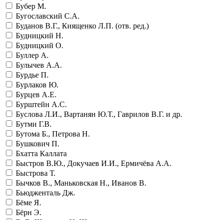
Бубер М.
Бугославский С.А.
Буданов В.Г., Киященко Л.П. (отв. ред.)
Будницкий Н.
Будницкий О.
Буллер А.
Булычев А.А.
Бурдье П.
Бурлаков Ю.
Бурцев А.Е.
Бурштейн А.С.
Буслова Л.И., Вартанян Ю.Т., Гаврилов В.Г. и др.
Бутми Г.В.
Бутома Б., Петрова Н.
Бушкович П.
Бхатта Каллата
Быстров В.Ю., Докучаев И.И., Ермичёва А.А.
Быстрова Т.
Бычков В., Маньковская Н., Иванов В.
Бьюдженталь Дж.
Бёме Я.
Бёрн Э.