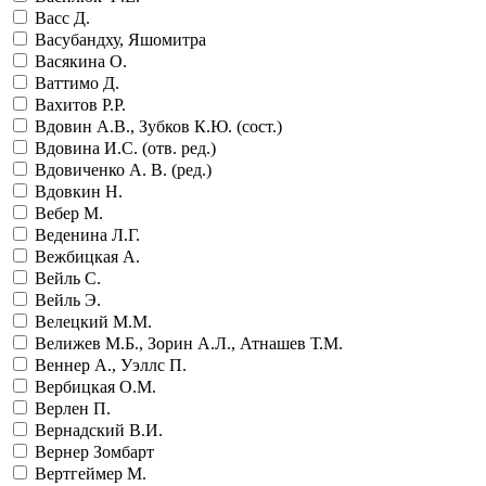
Васс Д.
Васубандху, Яшомитра
Васякина О.
Ваттимо Д.
Вахитов Р.Р.
Вдовин А.В., Зубков К.Ю. (сост.)
Вдовина И.С. (отв. ред.)
Вдовиченко А. В. (ред.)
Вдовкин Н.
Вебер М.
Веденина Л.Г.
Вежбицкая А.
Вейль С.
Вейль Э.
Велецкий М.М.
Велижев М.Б., Зорин А.Л., Атнашев Т.М.
Веннер А., Уэллс П.
Вербицкая О.М.
Верлен П.
Вернадский В.И.
Вернер Зомбарт
Вертгеймер М.