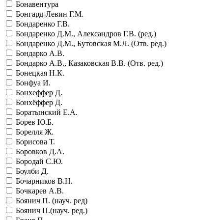
Бонавентура
Бонгард-Левин Г.М.
Бондаренко Г.В.
Бондаренко Д.М., Александров Г.В. (ред.)
Бондаренко Д.М., Бутовская М.Л. (Отв. ред.)
Бондарко А.В.
Бондарко А.В., Казаковская В.В. (Отв. ред.)
Бонецкая Н.К.
Бонфуа И.
Бонхеффер Д.
Бонхёффер Д.
Боратынский Е.А.
Борев Ю.Б.
Борелля Ж.
Борисова Т.
Боровков Д.А.
Бородай С.Ю.
Боулби Д.
Бочарников В.Н.
Бочкарев А.В.
Боянич П. (науч. ред)
Боянич П.(науч. ред.)