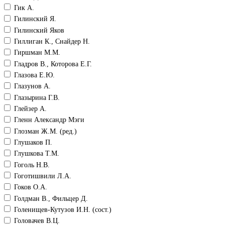
Гик А.
Гилинский Я.
Гилинский Яков
Гиллиган К., Снайдер Н.
Гиршман М.М.
Гладров В., Которова Е.Г.
Глазова Е.Ю.
Глазунов А.
Глазырина Г.В.
Глейзер А.
Гленн Александр Мэги
Глозман Ж.М. (ред.)
Глушаков П.
Глушкова Т.М.
Гоголь Н.В.
Гоготишвили Л.А.
Гоков О.А.
Голдман В., Фильцер Д.
Голенищев-Кутузов И.Н. (сост.)
Головачев В.Ц.