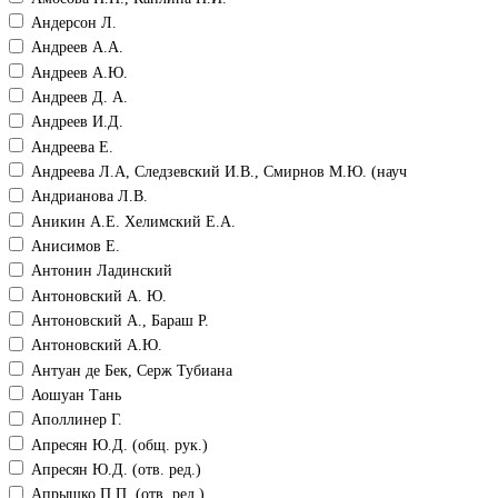
Андерсон Л.
Андреев А.А.
Андреев А.Ю.
Андреев Д. А.
Андреев И.Д.
Андреева Е.
Андреева Л.А, Следзевский И.В., Смирнов М.Ю. (науч
Андрианова Л.В.
Аникин А.Е. Хелимский Е.А.
Анисимов Е.
Антонин Ладинский
Антоновский А. Ю.
Антоновский А., Бараш Р.
Антоновский А.Ю.
Антуан де Бек, Серж Тубиана
Аошуан Тань
Аполлинер Г.
Апресян Ю.Д. (общ. рук.)
Апресян Ю.Д. (отв. ред.)
Апрышко П.П. (отв. ред.)