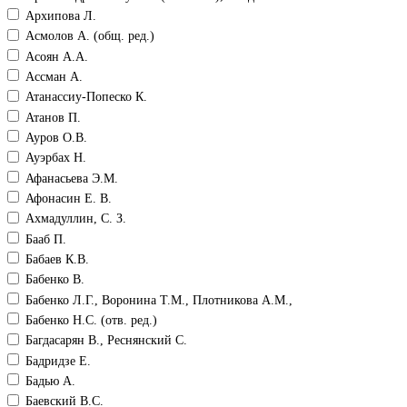
Архипова Л.
Асмолов А. (общ. ред.)
Асоян А.А.
Ассман А.
Атанассиу-Попеско К.
Атанов П.
Ауров О.В.
Ауэрбах Н.
Афанасьева Э.М.
Афонасин Е. В.
Ахмадуллин, С. З.
Бааб П.
Бабаев К.В.
Бабенко В.
Бабенко Л.Г., Воронина Т.М., Плотникова А.М.,
Бабенко Н.С. (отв. ред.)
Багдасарян В., Реснянский С.
Бадридзе Е.
Бадью А.
Баевский В.С.