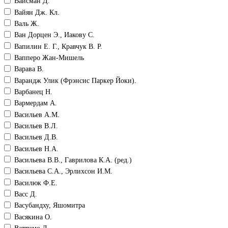
Вайсман Д.
Вайян Дж. Кл.
Валь Ж.
Ван Дорцен Э., Иакову С.
Вапилин Е. Г., Кравчук В. Р.
Вапперо Жан-Мишель
Варава В.
Варандж Улик (Фрэнсис Паркер Йоки).
Варбанец Н.
Вармердам А.
Васильев А.М.
Васильев В.Л.
Васильев Д.В.
Васильев Н.А.
Васильева В.В., Гаврилова К.А. (ред.)
Васильева С.А., Эрлихсон И.М.
Василюк Ф.Е.
Васс Д.
Васубандху, Яшомитра
Васякина О.