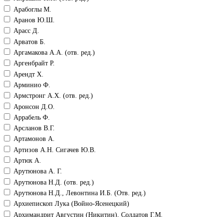
Арабоглы М.
Аранов Ю.Ш.
Арасс Д.
Арватов Б.
Аргамакова А.А. (отв. ред.)
Аргенбрайт Р.
Арендт Х.
Арминио Ф.
Армстронг А.Х. (отв. ред.)
Аронсон Д.О.
Аррабель Ф.
Арсланов В.Г.
Артамонов А.
Артизов А.Н. Сигачев Ю.В.
Артюх А.
Арутюнова А. Г.
Арутюнова Н.Д. (отв. ред.)
Арутюнова Н.Д., Левонтина И.Б. (Отв. ред.)
Архиепископ Лука (Войно-Ясенецкий)
Архимандрит Августин (Никитин), Солдатов Г.М.