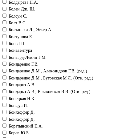
Болдырева Н.А.
Болен Дж. Ш.
Болсун С.
Болт В.С.
Болтански Л., Эскер А.
Болтунова Е.
Бон Л.П.
Бонавентура
Бонгард-Левин Г.М.
Бондаренко Г.В.
Бондаренко Д.М., Александров Г.В. (ред.)
Бондаренко Д.М., Бутовская М.Л. (Отв. ред.)
Бондарко А.В.
Бондарко А.В., Казаковская В.В. (Отв. ред.)
Бонецкая Н.К.
Бонфуа И.
Бонхеффер Д.
Бонхёффер Д.
Боратынский Е.А.
Борев Ю.Б.