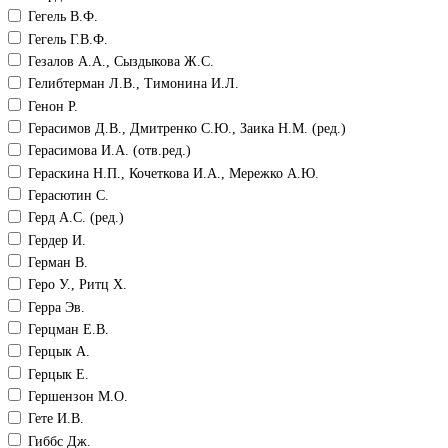
Гегель В.Ф.
Гегель Г.В.Ф.
Гезалов А.А., Сыздыкова Ж.С.
Гелибтерман Л.В., Тимонина И.Л.
Генон Р.
Герасимов Д.В., Дмитренко С.Ю., Заика Н.М. (ред.)
Герасимова И.А. (отв.ред.)
Гераскина Н.П., Кочеткова И.А., Мережко А.Ю.
Герасютин С.
Герд А.С. (ред.)
Гердер И.
Герман В.
Геро У., Ритц Х.
Герра Эв.
Герцман Е.В.
Герцык А.
Герцык Е.
Гершензон М.О.
Гете И.В.
Гиббс Дж.