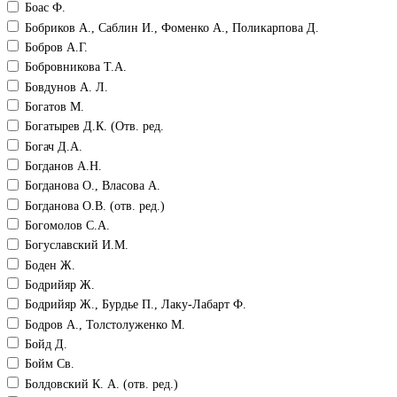
Боас Ф.
Бобриков А., Саблин И., Фоменко А., Поликарпова Д.
Бобров А.Г.
Бобровникова Т.А.
Бовдунов А. Л.
Богатов М.
Богатырев Д.К. (Отв. ред.
Богач Д.А.
Богданов А.Н.
Богданова О., Власова А.
Богданова О.В. (отв. ред.)
Богомолов С.А.
Богуславский И.М.
Боден Ж.
Бодрийяр Ж.
Бодрийяр Ж., Бурдье П., Лаку-Лабарт Ф.
Бодров А., Толстолуженко М.
Бойд Д.
Бойм Св.
Болдовский К. А. (отв. ред.)