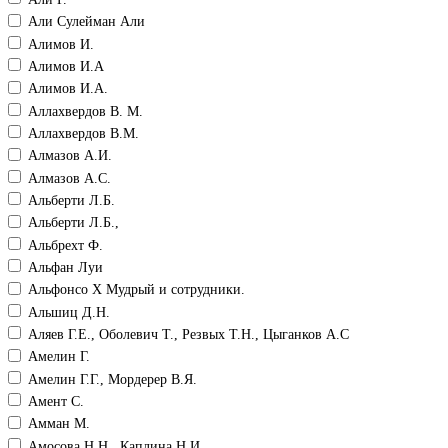
Али Сулейман Али
Алимов И.
Алимов И.А
Алимов И.А.
Аллахвердов В. М.
Аллахвердов В.М.
Алмазов А.И.
Алмазов А.С.
Альберти Л.Б.
Альберти Л.Б.,
Альбрехт Ф.
Альфан Луи
Альфонсо Х Мудрый и сотрудники.
Альшиц Д.Н.
Аляев Г.Е., Оболевич Т., Резвых Т.Н., Цыганков А.С
Амелин Г.
Амелин Г.Г., Мордерер В.Я.
Амент С.
Амман М.
Амосова Н.Н., Каплина Н.И.