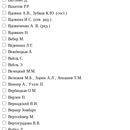
Ваттимо Д.
Вахитов Р.Р.
Вдовин А.В., Зубков К.Ю. (сост.)
Вдовина И.С. (отв. ред.)
Вдовиченко А. В. (ред.)
Вдовкин Н.
Вебер М.
Веденина Л.Г.
Вежбицкая А.
Вейль С.
Вейль Э.
Велецкий М.М.
Велижев М.Б., Зорин А.Л., Атнашев Т.М.
Веннер А., Уэллс П.
Вербицкая О.М.
Верлен П.
Вернадский В.И.
Вернер Зомбарт
Вертгеймер М.
Вертоградова В.В.
Вибке Д.