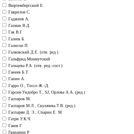
Вюртембергский Е.
Гаврилов С.
Гаджиев А.
Газман В.Д.
Гак В.Г.
Галеев Б.
Галисон П.
Галковский Д.Е. (отв. ред.)
Гальфрид Монмутский
Гальцева Р.А. (отв. ред.-сост.)
Ганеев Б.Т.
Ганин А.
Гарро О., Тиссо Ж.-Д.
Гарсия-Уидобро Т., SJ, Орлова А.А. (ред.)
Гаспаров М.
Гаспаров М.Л., Скулачева Т.В. (ред.)
Гаспарян Д. Э., Стырин Е. М.
Гатри У.К.Ч.
Гачев Г.
Гвардини Р.