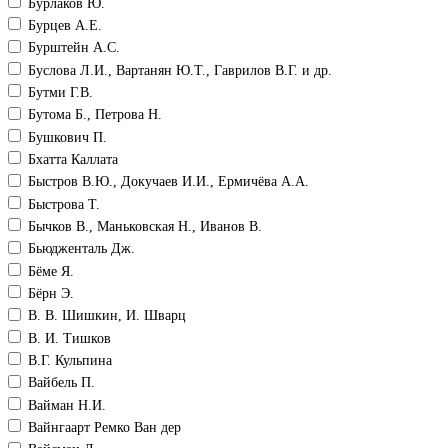
Бурлаков Ю.
Бурцев А.Е.
Бурштейн А.С.
Буслова Л.И., Вартанян Ю.Т., Гаврилов В.Г. и др.
Бутми Г.В.
Бутома Б., Петрова Н.
Бушкович П.
Бхатта Каллата
Быстров В.Ю., Докучаев И.И., Ермичёва А.А.
Быстрова Т.
Бычков В., Маньковская Н., Иванов В.
Бьюдженталь Дж.
Бёме Я.
Бёрн Э.
В. В. Шишкин, И. Шварц
В. И. Тишков
В.Г. Кульпина
Вайбель П.
Вайман Н.И.
Вайнгаарт Ремко Ван дер