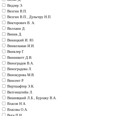
Видлер Э.
Визгин В.П.
Визгин В.П., Дульгеру Н.П.
Викторович В. А.
Виллани Д.
Виник Д.
Виницкий И. Ю.
Винкельман И.И.
Винклер Г.
Винникотт Д.В.
Виноградов В.А.
Виноградова Л.
Винокурова М.В.
Винсент Р.
Виртшафтер Э.К.
Витгенштейн Л.
Вишняцкий Л.Б., Бурлаку В.А.
Власов Н.А.
Власова О.А.
Воге П.Н.