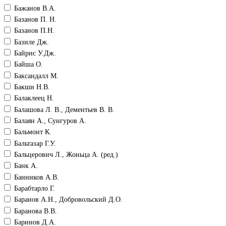
Бажанов В.А.
Базанов П. Н.
Базанов П.Н.
Базиле Дж.
Байрнс У.Дж.
Байша О.
Баксандалл М.
Бакши Н.В.
Балаклеец Н.
Балашова Л. В., Дементьев В. В.
Балаян А., Сунгуров А.
Бальмонт К.
Бальтазар Г.У.
Бальцерович Л., Жоньца А. (ред.)
Банк А.
Банников А.В.
Барабтарло Г.
Баранов А.Н., Добровольский Д.О.
Баранова В.В.
Баринов Д.А.