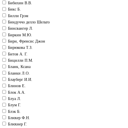
Бибихин В.В.
Бикс Б.
Билли Грэм
Биндуччо делло Шельто
Бинсвангер Л.
Биркин М.Ю.
Бирн, Френсис Джон
Бирюкова Т.З.
Битов А. Г.
Бицилли П.М.
Бланк, Ксана
Бланки Л.О.
Блауберг И.И.
Блинов Е.
Блок А.А.
Блуа Л.
Блум Г.
Блэк Б.
Блюхер Ф.Н.
Блюхнер Г.