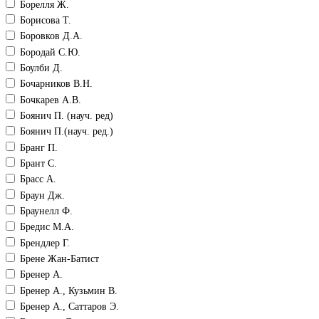
Борелля Ж.
Борисова Т.
Боровков Д.А.
Бородай С.Ю.
Боулби Д.
Бочарников В.Н.
Бочкарев А.В.
Боянич П. (науч. ред)
Боянич П.(науч. ред.)
Бранг П.
Брант С.
Брасс А.
Браун Дж.
Браунелл Ф.
Бредис М.А.
Брендлер Г.
Брене Жан-Батист
Бренер А.
Бренер А., Кузьмин В.
Бренер А., Саттаров Э.