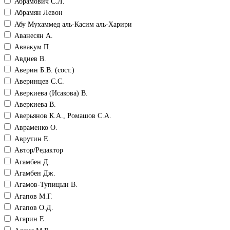
Абрамович С.Л.
Абрамян Левон
Абу Мухаммед аль-Касим аль-Харири
Аванесян А.
Аввакум П.
Авдиев В.
Аверин Б.В. (сост.)
Аверинцев С.С.
Аверкиева (Исакова) В.
Аверкиева В.
Аверьянов К.А., Ромашов С.А.
Авраменко О.
Аврутин Е.
Автор/Редактор
Агамбен Д.
Агамбен Дж.
Агамов-Тупицын В.
Агапов М.Г.
Агапов О.Д.
Агарин Е.