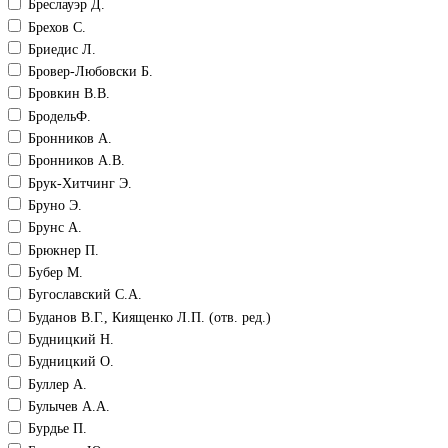
Бреслауэр Д.
Брехов С.
Бриедис Л.
Бровер-Любовски Б.
Бровкин В.В.
БродельФ.
Бронников А.
Бронников А.В.
Брук-Хитчинг Э.
Бруно Э.
Брунс А.
Брюкнер П.
Бубер М.
Бугославский С.А.
Буданов В.Г., Киященко Л.П. (отв. ред.)
Будницкий Н.
Будницкий О.
Буллер А.
Булычев А.А.
Бурдье П.