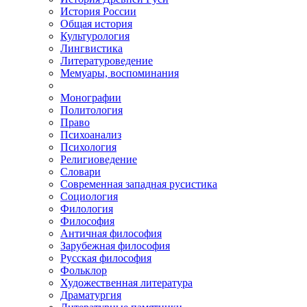
История России
Общая история
Культурология
Лингвистика
Литературоведение
Мемуары, воспоминания
Монографии
Политология
Право
Психоанализ
Психология
Религиоведение
Словари
Современная западная русистика
Социология
Филология
Философия
Античная философия
Зарубежная философия
Русская философия
Фольклор
Художественная литература
Драматургия