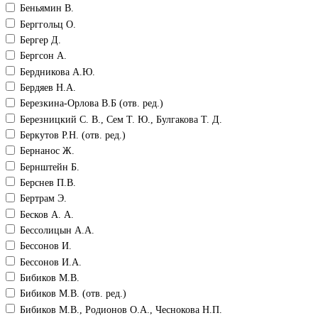
Беньямин В.
Берггольц О.
Бергер Д.
Бергсон А.
Бердникова А.Ю.
Бердяев Н.А.
Березкина-Орлова В.Б (отв. ред.)
Березницкий С. В., Сем Т. Ю., Булгакова Т. Д.
Беркутов Р.Н. (отв. ред.)
Бернанос Ж.
Бернштейн Б.
Берснев П.В.
Бертрам Э.
Бесков А. А.
Бессолицын А.А.
Бессонов И.
Бессонов И.А.
Бибиков М.В.
Бибиков М.В. (отв. ред.)
Бибиков М.В., Родионов О.А., Чеснокова Н.П.