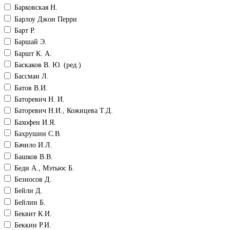
Барковская Н.
Барлоу Джон Перри
Барт Р.
Баршай Э.
Баршт К. А.
Баскаков В. Ю. (ред.)
Бассман Л.
Батов В.И.
Баторевич Н. И.
Баторевич Н.И., Кожицева Т.Д.
Бахофен И.Я.
Бахрушин С.В.
Бачило И.Л.
Башков В.В.
Беди А., Мэтьюс Б.
Безносов Д.
Бейли Д.
Бейлин Б.
Беквит К.И.
Беккин Р.И.