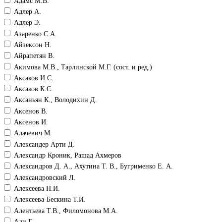
Адамс М.В.
Адлер А.
Адлер Э.
Азаренко С.А.
Айзексон Н.
Айрапетян В.
Акимова М.В., Тарлинской М.Г. (сост. и ред.)
Аксаков И.С.
Аксаков К.С.
Аксаньян К., Володихин Д.
Аксенов В.
Аксенов И.
Алачевич М.
Александер Арти Д.
Александр Кроник, Рашад Ахмеров
Александров Д. А., Ахутина Т. В., Бугрименко Е. А.
Александровский Л.
Алексеева Н.И.
Алексеева-Бескина Т.И.
Алентьева Т.В., Филомонова М.А.
Али Г.