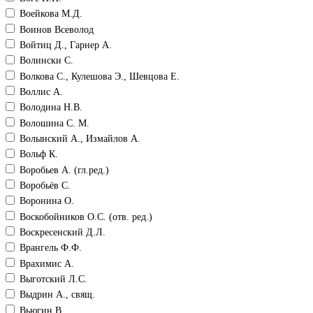
Воейкова М.Д.
Воинов Всеволод
Войтиц Д., Гарнер А.
Волински С.
Волкова С., Кулешова Э., Шевцова Е.
Воллис А.
Володина Н.В.
Волошина С. М.
Волынский А., Измайлов А.
Вольф К.
Воробьев А. (гл.ред.)
Воробьёв С.
Воронина О.
Воскобойников О.С. (отв. ред.)
Воскресенский Д.Л.
Врангель Ф.Ф.
Врахимис А.
Выготский Л.С.
Выдрин А., свящ.
Вьюгин В.