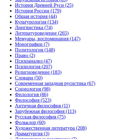
История Древней Руси
(25)
История России
(179)
Общая история
(44)
Культурология
(134)
Лингвистика
(74)
Литературоведение
(265)
Мемуары, воспоминания
(147)
Монографии
(7)
Политология
(148)
Право
(2)
Психоанализ
(47)
Психология
(207)
Религиоведение
(183)
Словари
(50)
Современная западная русистика
(67)
Социология
(98)
Филология
(86)
Философия
(523)
Античная философия
(11)
Зарубежная философия
(113)
Русская философия
(75)
Фольклор
(60)
Художественная литература
(208)
Драматургия
(3)