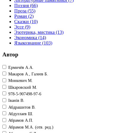
Литературные памятники
(7)
Поэзия
(66)
Проза
(55)
Роман
(2)
Сказки
(10)
Эссе
(9)
Эзотерика, мистика
(13)
Экономика
(14)
Языкознание
(103)
Автор
Ермичёв А.А.
Макаров А., Галеев Б.
Монкевич М.
Шкаровский М.
978-5-907498-97-6
Iванiв В.
Абдрашитов В.
Абдуллаев Ш.
Абрамов А.П.
Абрамов М.А. (отв. ред.)