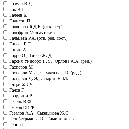
Газман В.Д.
Гак В.Г.
Галеев Б.
Галисон П.
Галковский Д.Е. (отв. ред.)
Гальфрид Монмутский
Гальцева Р.А. (отв. ред.-сост.)
Ганеев Б.Т.
Ганин А.
Гарро О., Тиссо Ж.-Д.
Гарсия-Уидобро Т., SJ, Орлова А.А. (ред.)
Гаспаров М.
Гаспаров М.Л., Скулачева Т.В. (ред.)
Гаспарян Д. Э., Стырин Е. М.
Гатри У.К.Ч.
Гачев Г.
Гвардини Р.
Гегель В.Ф.
Гегель Г.В.Ф.
Гезалов А.А., Сыздыкова Ж.С.
Гелибтерман Л.В., Тимонина И.Л.
Генон Р.