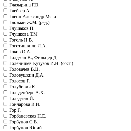
Глазырина Г.В.
Глейзер А.
Гленн Александр Мэги
Глозман Ж.М. (ред.)
Глушаков П.
Глушкова Т.М.
Гоголь Н.В.
Гоготишвили Л.А.
Гоков О.А.
Голдман В., Фильцер Д.
Голенищев-Кутузов И.Н. (сост.)
Головачев В.Ц.
Головушкин Д.А.
Голосов Г.
Голубович К.
Гольденберг А.Х.
Гольдман Й.
Гончарова В.И.
Гор Г.
Горбаневская Н.Е.
Горбунов С.В.
Горбунов Юний