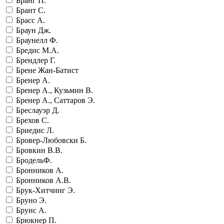
Бранг П.
Брант С.
Брасс А.
Браун Дж.
Браунелл Ф.
Бредис М.А.
Брендлер Г.
Брене Жан-Батист
Бренер А.
Бренер А., Кузьмин В.
Бренер А., Саттаров Э.
Бреслауэр Д.
Брехов С.
Бриедис Л.
Бровер-Любовски Б.
Бровкин В.В.
БродельФ.
Бронников А.
Бронников А.В.
Брук-Хитчинг Э.
Бруно Э.
Брунс А.
Брюкнер П.