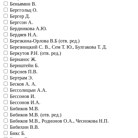
Беньямин В.
Берггольц О.
Бергер Д.
Бергсон А.
Бердникова А.Ю.
Бердяев Н.А.
Березкина-Орлова В.Б (отв. ред.)
Березницкий С. В., Сем Т. Ю., Булгакова Т. Д.
Беркутов Р.Н. (отв. ред.)
Бернанос Ж.
Бернштейн Б.
Берснев П.В.
Бертрам Э.
Бесков А. А.
Бессолицын А.А.
Бессонов И.
Бессонов И.А.
Бибиков М.В.
Бибиков М.В. (отв. ред.)
Бибиков М.В., Родионов О.А., Чеснокова Н.П.
Бибихин В.В.
Бикс Б.