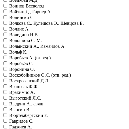
Воейкова М.Д.
Воинов Всеволод
Войтиц Д., Гарнер А.
Волински С.
Волкова С., Кулешова Э., Шевцова Е.
Воллис А.
Володина Н.В.
Волошина С. М.
Волынский А., Измайлов А.
Вольф К.
Воробьев А. (гл.ред.)
Воробьёв С.
Воронина О.
Воскобойников О.С. (отв. ред.)
Воскресенский Д.Л.
Врангель Ф.Ф.
Врахимис А.
Выготский Л.С.
Выдрин А., свящ.
Вьюгин В.
Вюртембергский Е.
Гаврилов С.
Гаджиев А.