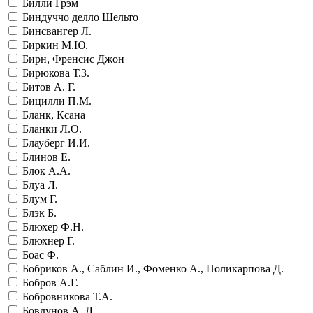
Билли Грэм
Биндуччо делло Шельто
Бинсвангер Л.
Биркин М.Ю.
Бирн, Френсис Джон
Бирюкова Т.З.
Битов А. Г.
Бицилли П.М.
Бланк, Ксана
Бланки Л.О.
Блауберг И.И.
Блинов Е.
Блок А.А.
Блуа Л.
Блум Г.
Блэк Б.
Блюхер Ф.Н.
Блюхнер Г.
Боас Ф.
Бобриков А., Саблин И., Фоменко А., Поликарпова Д.
Бобров А.Г.
Бобровникова Т.А.
Бовдунов А. Л.