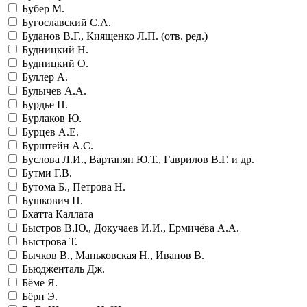
Бубер М.
Бугославский С.А.
Буданов В.Г., Киященко Л.П. (отв. ред.)
Будницкий Н.
Будницкий О.
Буллер А.
Булычев А.А.
Бурдье П.
Бурлаков Ю.
Бурцев А.Е.
Бурштейн А.С.
Буслова Л.И., Вартанян Ю.Т., Гаврилов В.Г. и др.
Бутми Г.В.
Бутома Б., Петрова Н.
Бушкович П.
Бхатта Каллата
Быстров В.Ю., Докучаев И.И., Ермичёва А.А.
Быстрова Т.
Бычков В., Маньковская Н., Иванов В.
Бьюдженталь Дж.
Бёме Я.
Бёрн Э.