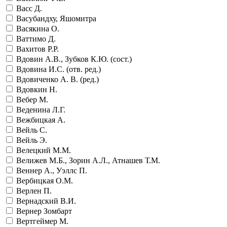
Васс Д.
Васубандху, Яшомитра
Васякина О.
Ваттимо Д.
Вахитов Р.Р.
Вдовин А.В., Зубков К.Ю. (сост.)
Вдовина И.С. (отв. ред.)
Вдовиченко А. В. (ред.)
Вдовкин Н.
Вебер М.
Веденина Л.Г.
Вежбицкая А.
Вейль С.
Вейль Э.
Велецкий М.М.
Велижев М.Б., Зорин А.Л., Атнашев Т.М.
Веннер А., Уэллс П.
Вербицкая О.М.
Верлен П.
Вернадский В.И.
Вернер Зомбарт
Вертгеймер М.