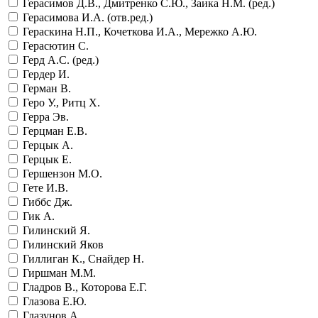
Герасимов Д.В., Дмитренко С.Ю., Заика Н.М. (ред.)
Герасимова И.А. (отв.ред.)
Гераскина Н.П., Кочеткова И.А., Мережко А.Ю.
Герасютин С.
Герд А.С. (ред.)
Гердер И.
Герман В.
Геро У., Ритц Х.
Герра Эв.
Герцман Е.В.
Герцык А.
Герцык Е.
Гершензон М.О.
Гете И.В.
Гиббс Дж.
Гик А.
Гилинский Я.
Гилинский Яков
Гиллиган К., Снайдер Н.
Гиршман М.М.
Гладров В., Которова Е.Г.
Глазова Е.Ю.
Глазунов А.