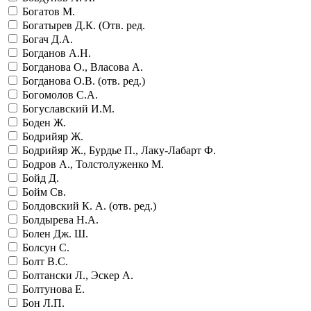
Богатов М.
Богатырев Д.К. (Отв. ред.
Богач Д.А.
Богданов А.Н.
Богданова О., Власова А.
Богданова О.В. (отв. ред.)
Богомолов С.А.
Богуславский И.М.
Боден Ж.
Бодрийяр Ж.
Бодрийяр Ж., Бурдье П., Лаку-Лабарт Ф.
Бодров А., Толстолуженко М.
Бойд Д.
Бойм Св.
Болдовский К. А. (отв. ред.)
Болдырева Н.А.
Болен Дж. Ш.
Болсун С.
Болт В.С.
Болтански Л., Эскер А.
Болтунова Е.
Бон Л.П.