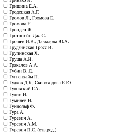
Гринько И.
Гришина Е.А.
Гродецкая А.Г.
Громов Л., Громова Е.
Громова Н.
Гронден Ж.
Гротштейн Дж. С.
Грошев И.В., Давыдова Ю.А.
Грудзинская-Гросс И.
Групинская Х.
Груша А.И.
Грякалов А.А.
Губин В. Д.
Гуггенхайм П.
Гудков Д.Б., Скороходова Е.Ю.
Гуковский Г.А.
Гулин И.
Гумилёв Н.
Гундольф Ф.
Гура А.
Гуревич А.
Гуревич А.М.
Гуревич П.С. (отв.ред.)