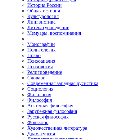
История России
Общая история
Культурология
Лингвистика
Литературоведение
Мемуары, воспоминания
Монографии
Политология
Право
Психоанализ
Психология
Религиоведение
Словари
Современная западная русистика
Социология
Филология
Философия
Античная философия
Зарубежная философия
Русская философия
Фольклор
Художественная литература
Драматургия