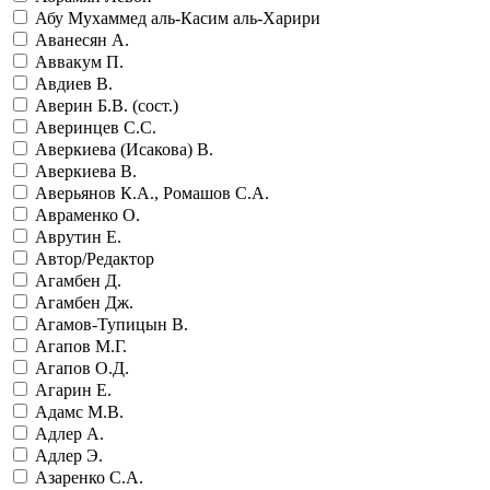
Абу Мухаммед аль-Касим аль-Харири
Аванесян А.
Аввакум П.
Авдиев В.
Аверин Б.В. (сост.)
Аверинцев С.С.
Аверкиева (Исакова) В.
Аверкиева В.
Аверьянов К.А., Ромашов С.А.
Авраменко О.
Аврутин Е.
Автор/Редактор
Агамбен Д.
Агамбен Дж.
Агамов-Тупицын В.
Агапов М.Г.
Агапов О.Д.
Агарин Е.
Адамс М.В.
Адлер А.
Адлер Э.
Азаренко С.А.