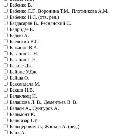
Бабенко В.
Бабенко Л.Г., Воронина Т.М., Плотникова А.М.,
Бабенко Н.С. (отв. ред.)
Багдасарян В., Реснянский С.
Бадридзе Е.
Бадью А.
Баевский В.С.
Бажанов В.А.
Базанов П. Н.
Базанов П.Н.
Базиле Дж.
Байрнс У.Дж.
Байша О.
Баксандалл М.
Бакши Н.В.
Балаклеец Н.
Балашова Л. В., Дементьев В. В.
Балаян А., Сунгуров А.
Бальмонт К.
Бальтазар Г.У.
Бальцерович Л., Жоньца А. (ред.)
Банк А.