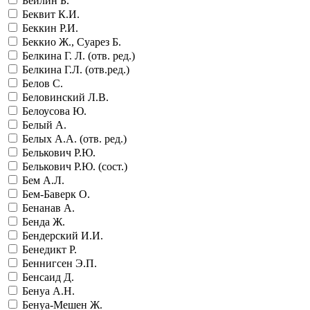
Бейлин Б.
Беквит К.И.
Беккин Р.И.
Беккио Ж., Суарез Б.
Белкина Г. Л. (отв. ред.)
Белкина Г.Л. (отв.ред.)
Белов С.
Беловинский Л.В.
Белоусова Ю.
Белый А.
Белых А.А. (отв. ред.)
Белькович Р.Ю.
Белькович Р.Ю. (сост.)
Бем А.Л.
Бем-Баверк О.
Бенанав А.
Бенда Ж.
Бендерский И.И.
Бенедикт Р.
Беннигсен Э.П.
Бенсаид Д.
Бенуа А.Н.
Бенуа-Мешен Ж.