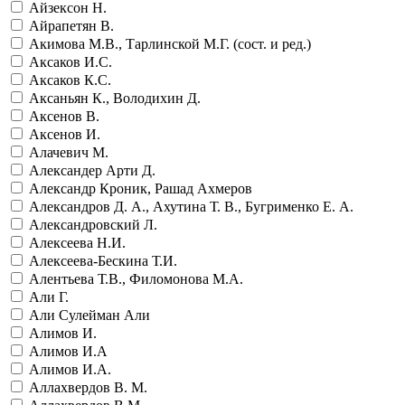
Айзексон Н.
Айрапетян В.
Акимова М.В., Тарлинской М.Г. (сост. и ред.)
Аксаков И.С.
Аксаков К.С.
Аксаньян К., Володихин Д.
Аксенов В.
Аксенов И.
Алачевич М.
Александер Арти Д.
Александр Кроник, Рашад Ахмеров
Александров Д. А., Ахутина Т. В., Бугрименко Е. А.
Александровский Л.
Алексеева Н.И.
Алексеева-Бескина Т.И.
Алентьева Т.В., Филомонова М.А.
Али Г.
Али Сулейман Али
Алимов И.
Алимов И.А
Алимов И.А.
Аллахвердов В. М.