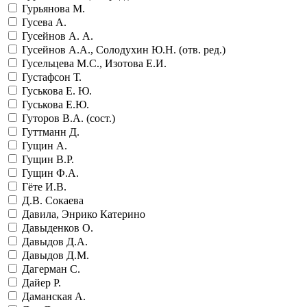
Гурьянова М.
Гусева А.
Гусейнов А. А.
Гусейнов А.А., Солодухин Ю.Н. (отв. ред.)
Гусельцева М.С., Изотова Е.И.
Густафсон Т.
Гуськова Е. Ю.
Гуськова Е.Ю.
Гуторов В.А. (сост.)
Гуттманн Д.
Гущин А.
Гущин В.Р.
Гущин Ф.А.
Гёте И.В.
Д.В. Сокаева
Давила, Энрико Катерино
Давыденков О.
Давыдов Д.А.
Давыдов Д.М.
Дагерман С.
Дайер Р.
Даманская А.