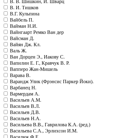
В. В. Шишкин, И. Шварц
В. И. Тишков
В.Г. Кульпина
Вайбель П.
Вайман Н.И.
Вайнгаарт Ремко Ван дер
Вайсман Д.
Вайян Дж. Кл.
Валь Ж.
Ван Дорцен Э., Иакову С.
Вапилин Е. Г., Кравчук В. Р.
Вапперо Жан-Мишель
Варава В.
Варандж Улик (Фрэнсис Паркер Йоки).
Варбанец Н.
Вармердам А.
Васильев А.М.
Васильев В.Л.
Васильев Д.В.
Васильев Н.А.
Васильева В.В., Гаврилова К.А. (ред.)
Васильева С.А., Эрлихсон И.М.
Василюк Ф.Е.