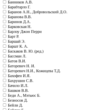
Банников А.В.
Барабтарло Г.
Баранов А.Н., Добровольский Д.О.
Баранова В.В.
Баринов Д.А.
Барковская Н.
Барлоу Джон Перри
Барт Р.
Баршай Э.
Баршт К. А.
Баскаков В. Ю. (ред.)
Бассман Л.
Батов В.И.
Баторевич Н. И.
Баторевич Н.И., Кожицева Т.Д.
Бахофен И.Я.
Бахрушин С.В.
Бачило И.Л.
Башков В.В.
Беди А., Мэтьюс Б.
Безносов Д.
Бейли Д.