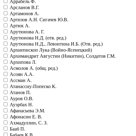
Аррабель Ф.
Арсланов В.Г.
Артамонов А.
Артизов А.Н. Сигачев Ю.В.
Артюх А.
Арутюнова А. Г.
Арутюнова Н.Д. (отв. ред.)
Арутюнова Н.Д., Левонтина И.Б. (Отв. ред.)
Архиепископ Лука (Войно-Ясенецкий)
Архимандрит Августин (Никитин), Солдатов Г.М.
Архипова Л.
Асмолов А. (общ. ред.)
Асоян А.А.
Ассман А.
Атанассиу-Попеско К.
Атанов П.
Ауров О.В.
Ауэрбах Н.
Афанасьева Э.М.
Афонасин Е. В.
Ахмадуллин, С. З.
Бааб П.
Бабаев К.В.