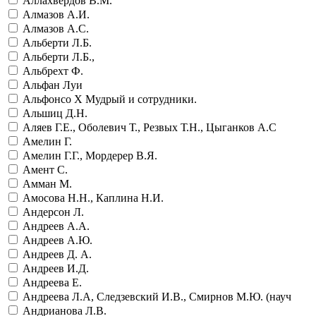
Аллахвердов В.М.
Алмазов А.И.
Алмазов А.С.
Альберти Л.Б.
Альберти Л.Б.,
Альбрехт Ф.
Альфан Луи
Альфонсо Х Мудрый и сотрудники.
Альшиц Д.Н.
Аляев Г.Е., Оболевич Т., Резвых Т.Н., Цыганков А.С
Амелин Г.
Амелин Г.Г., Мордерер В.Я.
Амент С.
Амман М.
Амосова Н.Н., Каплина Н.И.
Андерсон Л.
Андреев А.А.
Андреев А.Ю.
Андреев Д. А.
Андреев И.Д.
Андреева Е.
Андреева Л.А, Следзевский И.В., Смирнов М.Ю. (науч
Андрианова Л.В.