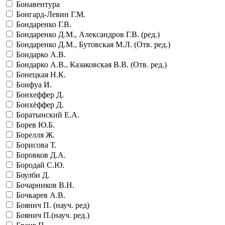
Бонавентура
Бонгард-Левин Г.М.
Бондаренко Г.В.
Бондаренко Д.М., Александров Г.В. (ред.)
Бондаренко Д.М., Бутовская М.Л. (Отв. ред.)
Бондарко А.В.
Бондарко А.В., Казаковская В.В. (Отв. ред.)
Бонецкая Н.К.
Бонфуа И.
Бонхеффер Д.
Бонхёффер Д.
Боратынский Е.А.
Борев Ю.Б.
Борелля Ж.
Борисова Т.
Боровков Д.А.
Бородай С.Ю.
Боулби Д.
Бочарников В.Н.
Бочкарев А.В.
Боянич П. (науч. ред)
Боянич П.(науч. ред.)