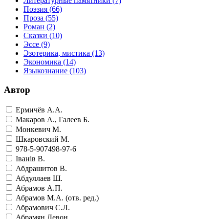
Литературные памятники
(7)
Поэзия
(66)
Проза
(55)
Роман
(2)
Сказки
(10)
Эссе
(9)
Эзотерика, мистика
(13)
Экономика
(14)
Языкознание
(103)
Автор
Ермичёв А.А.
Макаров А., Галеев Б.
Монкевич М.
Шкаровский М.
978-5-907498-97-6
Iванiв В.
Абдрашитов В.
Абдуллаев Ш.
Абрамов А.П.
Абрамов М.А. (отв. ред.)
Абрамович С.Л.
Абрамян Левон