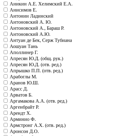
Аникин А.Е. Хелимский Е.А.
Анисимов Е.
Антонин Ладинский
Антоновский А. Ю.
Антоновский А., Бараш Р.
Антоновский А.Ю.
Антуан де Бек, Серж Тубиана
Аошуан Тань
Аполлинер Г.
Апресян Ю.Д. (общ. рук.)
Апресян Ю.Д. (отв. ред.)
Апрышко П.П. (отв. ред.)
Арабоглы М.
Аранов Ю.Ш.
Арасс Д.
Арватов Б.
Аргамакова А.А. (отв. ред.)
Аргенбрайт Р.
Арендт Х.
Арминио Ф.
Армстронг А.Х. (отв. ред.)
Аронсон Д.О.