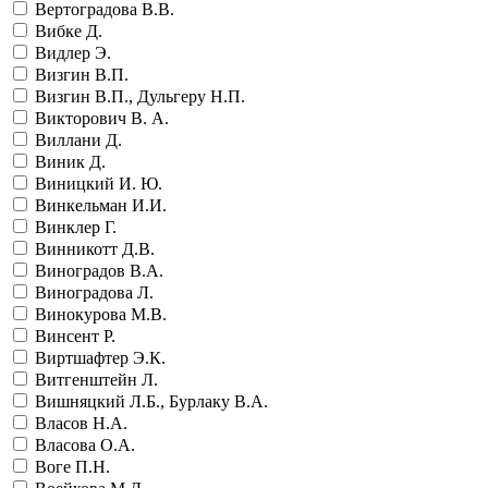
Вертоградова В.В.
Вибке Д.
Видлер Э.
Визгин В.П.
Визгин В.П., Дульгеру Н.П.
Викторович В. А.
Виллани Д.
Виник Д.
Виницкий И. Ю.
Винкельман И.И.
Винклер Г.
Винникотт Д.В.
Виноградов В.А.
Виноградова Л.
Винокурова М.В.
Винсент Р.
Виртшафтер Э.К.
Витгенштейн Л.
Вишняцкий Л.Б., Бурлаку В.А.
Власов Н.А.
Власова О.А.
Воге П.Н.