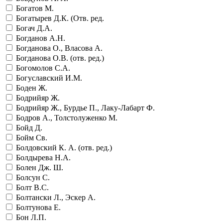
Богатов М.
Богатырев Д.К. (Отв. ред.
Богач Д.А.
Богданов А.Н.
Богданова О., Власова А.
Богданова О.В. (отв. ред.)
Богомолов С.А.
Богуславский И.М.
Боден Ж.
Бодрийяр Ж.
Бодрийяр Ж., Бурдье П., Лаку-Лабарт Ф.
Бодров А., Толстолуженко М.
Бойд Д.
Бойм Св.
Болдовский К. А. (отв. ред.)
Болдырева Н.А.
Болен Дж. Ш.
Болсун С.
Болт В.С.
Болтански Л., Эскер А.
Болтунова Е.
Бон Л.П.