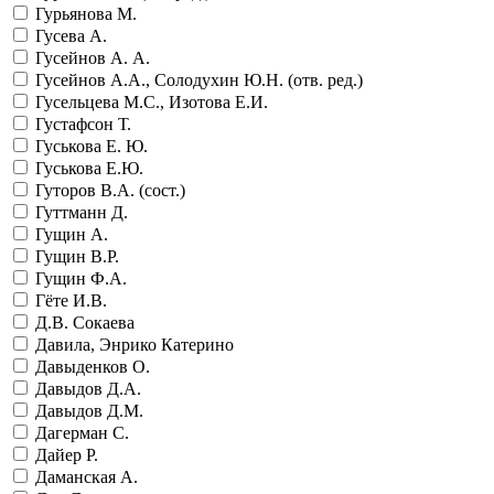
Гурьянова М.
Гусева А.
Гусейнов А. А.
Гусейнов А.А., Солодухин Ю.Н. (отв. ред.)
Гусельцева М.С., Изотова Е.И.
Густафсон Т.
Гуськова Е. Ю.
Гуськова Е.Ю.
Гуторов В.А. (сост.)
Гуттманн Д.
Гущин А.
Гущин В.Р.
Гущин Ф.А.
Гёте И.В.
Д.В. Сокаева
Давила, Энрико Катерино
Давыденков О.
Давыдов Д.А.
Давыдов Д.М.
Дагерман С.
Дайер Р.
Даманская А.