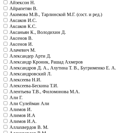
Айзексон Н.
Айрапетян В.
Акимова М.В., Тарлинской М.Г. (сост. и ред.)
Аксаков И.С.
Аксаков К.С.
Аксаньян К., Володихин Д.
Аксенов В.
Аксенов И.
Алачевич М.
Александер Арти Д.
Александр Кроник, Рашад Ахмеров
Александров Д. А., Ахутина Т. В., Бугрименко Е. А.
Александровский Л.
Алексеева Н.И.
Алексеева-Бескина Т.И.
Алентьева Т.В., Филомонова М.А.
Али Г.
Али Сулейман Али
Алимов И.
Алимов И.А
Алимов И.А.
Аллахвердов В. М.