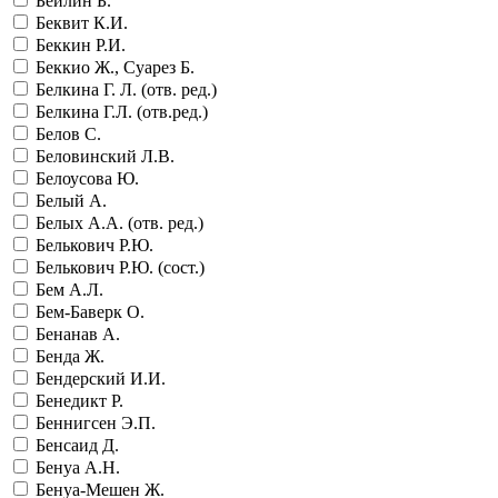
Бейлин Б.
Беквит К.И.
Беккин Р.И.
Беккио Ж., Суарез Б.
Белкина Г. Л. (отв. ред.)
Белкина Г.Л. (отв.ред.)
Белов С.
Беловинский Л.В.
Белоусова Ю.
Белый А.
Белых А.А. (отв. ред.)
Белькович Р.Ю.
Белькович Р.Ю. (сост.)
Бем А.Л.
Бем-Баверк О.
Бенанав А.
Бенда Ж.
Бендерский И.И.
Бенедикт Р.
Беннигсен Э.П.
Бенсаид Д.
Бенуа А.Н.
Бенуа-Мешен Ж.