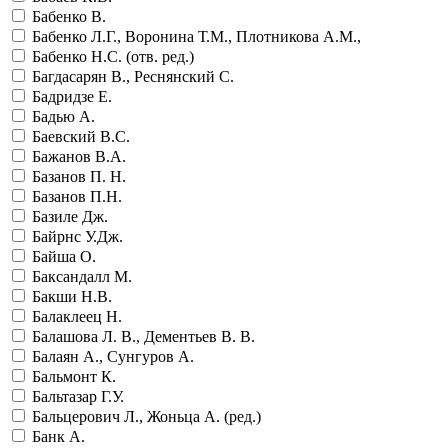
Бабенко В.
Бабенко Л.Г., Воронина Т.М., Плотникова А.М.,
Бабенко Н.С. (отв. ред.)
Багдасарян В., Реснянский С.
Бадридзе Е.
Бадью А.
Баевский В.С.
Бажанов В.А.
Базанов П. Н.
Базанов П.Н.
Базиле Дж.
Байрнс У.Дж.
Байша О.
Баксандалл М.
Бакши Н.В.
Балаклеец Н.
Балашова Л. В., Дементьев В. В.
Балаян А., Сунгуров А.
Бальмонт К.
Бальтазар Г.У.
Бальцерович Л., Жоньца А. (ред.)
Банк А.