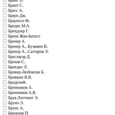
Бранг П.
Брант С.
Брасс А.
Браун Дж.
Браунелл Ф.
Бредис М.А.
Брендлер Г.
Брене Жан-Батист
Бренер А.
Бренер А., Кузьмин В.
Бренер А., Саттаров Э.
Бреслауэр Д.
Брехов С.
Бриедис Л.
Бровер-Любовски Б.
Бровкин В.В.
БродельФ.
Бронников А.
Бронников А.В.
Брук-Хитчинг Э.
Бруно Э.
Брунс А.
Брюкнер П.