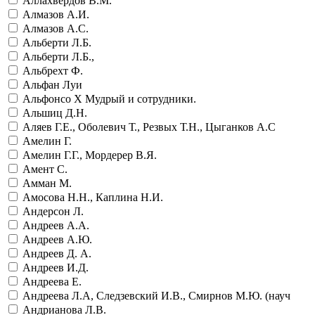
Аллахвердов В.М.
Алмазов А.И.
Алмазов А.С.
Альберти Л.Б.
Альберти Л.Б.,
Альбрехт Ф.
Альфан Луи
Альфонсо Х Мудрый и сотрудники.
Альшиц Д.Н.
Аляев Г.Е., Оболевич Т., Резвых Т.Н., Цыганков А.С
Амелин Г.
Амелин Г.Г., Мордерер В.Я.
Амент С.
Амман М.
Амосова Н.Н., Каплина Н.И.
Андерсон Л.
Андреев А.А.
Андреев А.Ю.
Андреев Д. А.
Андреев И.Д.
Андреева Е.
Андреева Л.А, Следзевский И.В., Смирнов М.Ю. (науч
Андрианова Л.В.