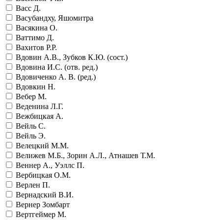
Васс Д.
Васубандху, Яшомитра
Васякина О.
Ваттимо Д.
Вахитов Р.Р.
Вдовин А.В., Зубков К.Ю. (сост.)
Вдовина И.С. (отв. ред.)
Вдовиченко А. В. (ред.)
Вдовкин Н.
Вебер М.
Веденина Л.Г.
Вежбицкая А.
Вейль С.
Вейль Э.
Велецкий М.М.
Велижев М.Б., Зорин А.Л., Атнашев Т.М.
Веннер А., Уэллс П.
Вербицкая О.М.
Верлен П.
Вернадский В.И.
Вернер Зомбарт
Вертгеймер М.