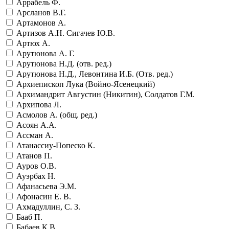
Аррабель Ф.
Арсланов В.Г.
Артамонов А.
Артизов А.Н. Сигачев Ю.В.
Артюх А.
Арутюнова А. Г.
Арутюнова Н.Д. (отв. ред.)
Арутюнова Н.Д., Левонтина И.Б. (Отв. ред.)
Архиепископ Лука (Войно-Ясенецкий)
Архимандрит Августин (Никитин), Солдатов Г.М.
Архипова Л.
Асмолов А. (общ. ред.)
Асоян А.А.
Ассман А.
Атанассиу-Попеско К.
Атанов П.
Ауров О.В.
Ауэрбах Н.
Афанасьева Э.М.
Афонасин Е. В.
Ахмадуллин, С. З.
Бааб П.
Бабаев К.В.