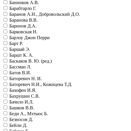
Банников А.В.
Барабтарло Г.
Баранов А.Н., Добровольский Д.О.
Баранова В.В.
Баринов Д.А.
Барковская Н.
Барлоу Джон Перри
Барт Р.
Баршай Э.
Баршт К. А.
Баскаков В. Ю. (ред.)
Бассман Л.
Батов В.И.
Баторевич Н. И.
Баторевич Н.И., Кожицева Т.Д.
Бахофен И.Я.
Бахрушин С.В.
Бачило И.Л.
Башков В.В.
Беди А., Мэтьюс Б.
Безносов Д.
Бейли Д.