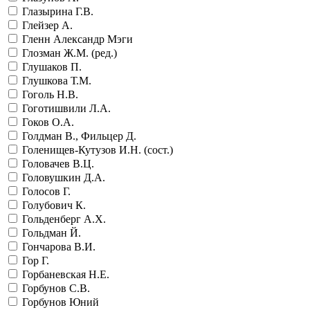
Глазырина Г.В.
Глейзер А.
Гленн Александр Мэги
Глозман Ж.М. (ред.)
Глушаков П.
Глушкова Т.М.
Гоголь Н.В.
Гоготишвили Л.А.
Гоков О.А.
Голдман В., Фильцер Д.
Голенищев-Кутузов И.Н. (сост.)
Головачев В.Ц.
Головушкин Д.А.
Голосов Г.
Голубович К.
Гольденберг А.Х.
Гольдман Й.
Гончарова В.И.
Гор Г.
Горбаневская Н.Е.
Горбунов С.В.
Горбунов Юний