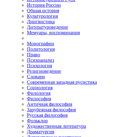
История России
Общая история
Культурология
Лингвистика
Литературоведение
Мемуары, воспоминания
Монографии
Политология
Право
Психоанализ
Психология
Религиоведение
Словари
Современная западная русистика
Социология
Филология
Философия
Античная философия
Зарубежная философия
Русская философия
Фольклор
Художественная литература
Драматургия