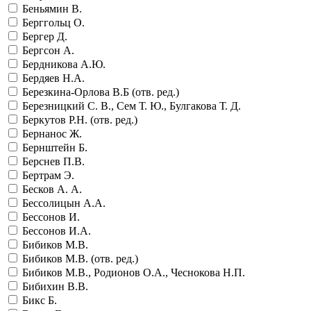
Беньямин В.
Берггольц О.
Бергер Д.
Бергсон А.
Бердникова А.Ю.
Бердяев Н.А.
Березкина-Орлова В.Б (отв. ред.)
Березницкий С. В., Сем Т. Ю., Булгакова Т. Д.
Беркутов Р.Н. (отв. ред.)
Бернанос Ж.
Бернштейн Б.
Берснев П.В.
Бертрам Э.
Бесков А. А.
Бессолицын А.А.
Бессонов И.
Бессонов И.А.
Бибиков М.В.
Бибиков М.В. (отв. ред.)
Бибиков М.В., Родионов О.А., Чеснокова Н.П.
Бибихин В.В.
Бикс Б.