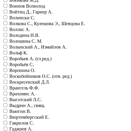
Воейкова М.Д.
Воинов Всеволод
Войтиц Д., Гарнер А.
Волински С.
Волкова С., Кулешова Э., Шевцова Е.
Воллис А.
Володина Н.В.
Волошина С. М.
Волынский А., Измайлов А.
Вольф К.
Воробьев А. (гл.ред.)
Воробьёв С.
Воронина О.
Воскобойников О.С. (отв. ред.)
Воскресенский Д.Л.
Врангель Ф.Ф.
Врахимис А.
Выготский Л.С.
Выдрин А., свящ.
Вьюгин В.
Вюртембергский Е.
Гаврилов С.
Гаджиев А.