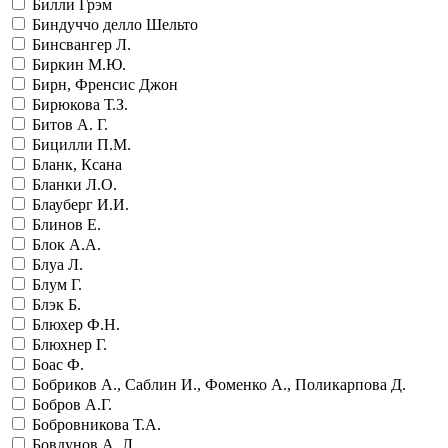
Билли Грэм
Биндуччо делло Шельто
Бинсвангер Л.
Биркин М.Ю.
Бирн, Френсис Джон
Бирюкова Т.З.
Битов А. Г.
Бицилли П.М.
Бланк, Ксана
Бланки Л.О.
Блауберг И.И.
Блинов Е.
Блок А.А.
Блуа Л.
Блум Г.
Блэк Б.
Блюхер Ф.Н.
Блюхнер Г.
Боас Ф.
Бобриков А., Саблин И., Фоменко А., Поликарпова Д.
Бобров А.Г.
Бобровникова Т.А.
Бовдунов А. Л.