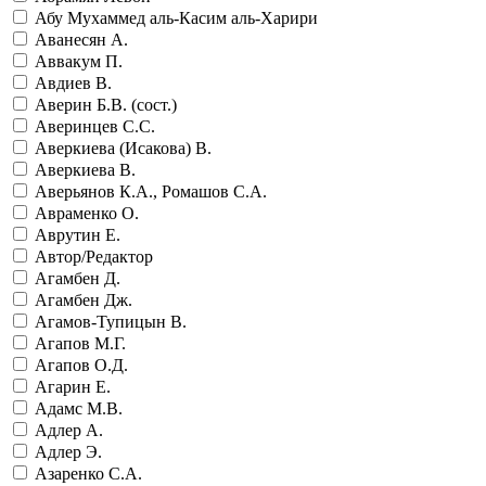
Абу Мухаммед аль-Касим аль-Харири
Аванесян А.
Аввакум П.
Авдиев В.
Аверин Б.В. (сост.)
Аверинцев С.С.
Аверкиева (Исакова) В.
Аверкиева В.
Аверьянов К.А., Ромашов С.А.
Авраменко О.
Аврутин Е.
Автор/Редактор
Агамбен Д.
Агамбен Дж.
Агамов-Тупицын В.
Агапов М.Г.
Агапов О.Д.
Агарин Е.
Адамс М.В.
Адлер А.
Адлер Э.
Азаренко С.А.