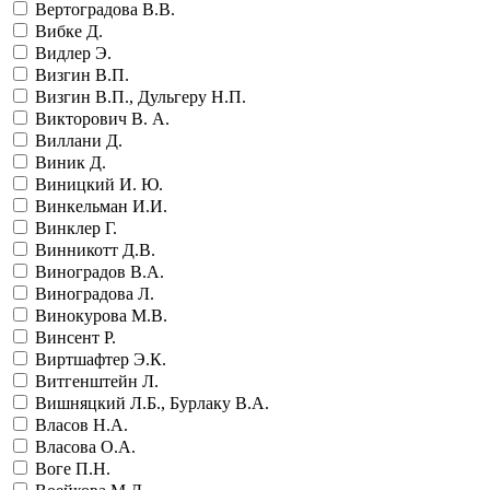
Вертоградова В.В.
Вибке Д.
Видлер Э.
Визгин В.П.
Визгин В.П., Дульгеру Н.П.
Викторович В. А.
Виллани Д.
Виник Д.
Виницкий И. Ю.
Винкельман И.И.
Винклер Г.
Винникотт Д.В.
Виноградов В.А.
Виноградова Л.
Винокурова М.В.
Винсент Р.
Виртшафтер Э.К.
Витгенштейн Л.
Вишняцкий Л.Б., Бурлаку В.А.
Власов Н.А.
Власова О.А.
Воге П.Н.