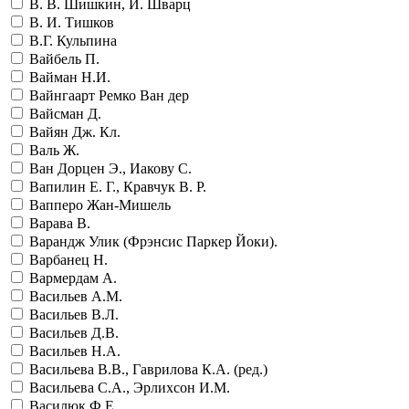
В. В. Шишкин, И. Шварц
В. И. Тишков
В.Г. Кульпина
Вайбель П.
Вайман Н.И.
Вайнгаарт Ремко Ван дер
Вайсман Д.
Вайян Дж. Кл.
Валь Ж.
Ван Дорцен Э., Иакову С.
Вапилин Е. Г., Кравчук В. Р.
Вапперо Жан-Мишель
Варава В.
Варандж Улик (Фрэнсис Паркер Йоки).
Варбанец Н.
Вармердам А.
Васильев А.М.
Васильев В.Л.
Васильев Д.В.
Васильев Н.А.
Васильева В.В., Гаврилова К.А. (ред.)
Васильева С.А., Эрлихсон И.М.
Василюк Ф.Е.