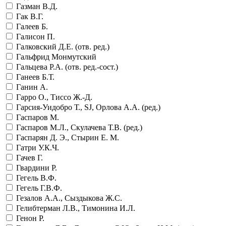
Газман В.Д.
Гак В.Г.
Галеев Б.
Галисон П.
Галковский Д.Е. (отв. ред.)
Гальфрид Монмутский
Гальцева Р.А. (отв. ред.-сост.)
Ганеев Б.Т.
Ганин А.
Гарро О., Тиссо Ж.-Д.
Гарсия-Уидобро Т., SJ, Орлова А.А. (ред.)
Гаспаров М.
Гаспаров М.Л., Скулачева Т.В. (ред.)
Гаспарян Д. Э., Стырин Е. М.
Гатри У.К.Ч.
Гачев Г.
Гвардини Р.
Гегель В.Ф.
Гегель Г.В.Ф.
Гезалов А.А., Сыздыкова Ж.С.
Гелибтерман Л.В., Тимонина И.Л.
Генон Р.