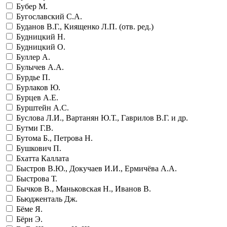
Бубер М.
Бугославский С.А.
Буданов В.Г., Киященко Л.П. (отв. ред.)
Будницкий Н.
Будницкий О.
Буллер А.
Булычев А.А.
Бурдье П.
Бурлаков Ю.
Бурцев А.Е.
Бурштейн А.С.
Буслова Л.И., Вартанян Ю.Т., Гаврилов В.Г. и др.
Бутми Г.В.
Бутома Б., Петрова Н.
Бушкович П.
Бхатта Каллата
Быстров В.Ю., Докучаев И.И., Ермичёва А.А.
Быстрова Т.
Бычков В., Маньковская Н., Иванов В.
Бьюдженталь Дж.
Бёме Я.
Бёрн Э.