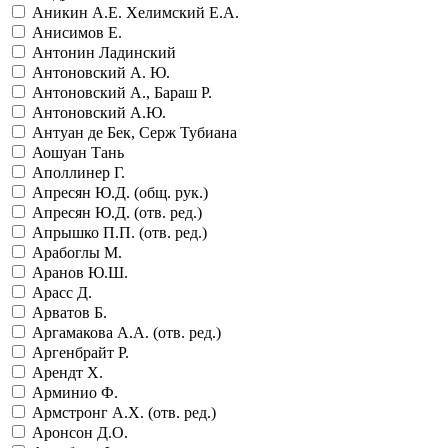
Аникин А.Е. Хелимский Е.А.
Анисимов Е.
Антонин Ладинский
Антоновский А. Ю.
Антоновский А., Бараш Р.
Антоновский А.Ю.
Антуан де Бек, Серж Тубиана
Аошуан Тань
Аполлинер Г.
Апресян Ю.Д. (общ. рук.)
Апресян Ю.Д. (отв. ред.)
Апрышко П.П. (отв. ред.)
Арабоглы М.
Аранов Ю.Ш.
Арасс Д.
Арватов Б.
Аргамакова А.А. (отв. ред.)
Аргенбрайт Р.
Арендт Х.
Арминио Ф.
Армстронг А.Х. (отв. ред.)
Аронсон Д.О.