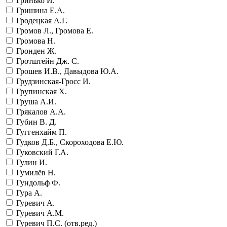
Гринько И.
Гришина Е.А.
Гродецкая А.Г.
Громов Л., Громова Е.
Громова Н.
Гронден Ж.
Гротштейн Дж. С.
Грошев И.В., Давыдова Ю.А.
Грудзинская-Гросс И.
Групинская Х.
Груша А.И.
Грякалов А.А.
Губин В. Д.
Гуггенхайм П.
Гудков Д.Б., Скороходова Е.Ю.
Гуковский Г.А.
Гулин И.
Гумилёв Н.
Гундольф Ф.
Гура А.
Гуревич А.
Гуревич А.М.
Гуревич П.С. (отв.ред.)