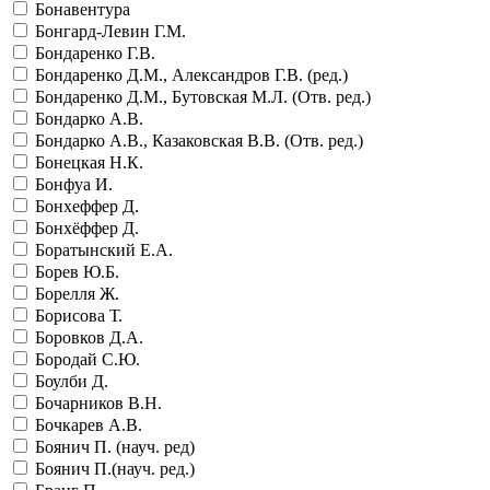
Бонавентура
Бонгард-Левин Г.М.
Бондаренко Г.В.
Бондаренко Д.М., Александров Г.В. (ред.)
Бондаренко Д.М., Бутовская М.Л. (Отв. ред.)
Бондарко А.В.
Бондарко А.В., Казаковская В.В. (Отв. ред.)
Бонецкая Н.К.
Бонфуа И.
Бонхеффер Д.
Бонхёффер Д.
Боратынский Е.А.
Борев Ю.Б.
Борелля Ж.
Борисова Т.
Боровков Д.А.
Бородай С.Ю.
Боулби Д.
Бочарников В.Н.
Бочкарев А.В.
Боянич П. (науч. ред)
Боянич П.(науч. ред.)