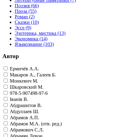
Литературные памятники
(7)
Поэзия
(66)
Проза
(55)
Роман
(2)
Сказки
(10)
Эссе
(9)
Эзотерика, мистика
(13)
Экономика
(14)
Языкознание
(103)
Автор
Ермичёв А.А.
Макаров А., Галеев Б.
Монкевич М.
Шкаровский М.
978-5-907498-97-6
Iванiв В.
Абдрашитов В.
Абдуллаев Ш.
Абрамов А.П.
Абрамов М.А. (отв. ред.)
Абрамович С.Л.
Абрамян Левон