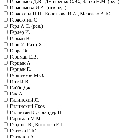
Герасимов Д.В., Дмитренко С.Ю., Заика Н.М. (ред.)
Герасимова И.А. (отв.ред.)
Гераскина Н.П., Кочеткова И.А., Мережко А.Ю.
Герасютин С.
Герд А.С. (ред.)
Гердер И.
Герман В.
Геро У., Ритц Х.
Герра Эв.
Герцман Е.В.
Герцык А.
Герцык Е.
Гершензон М.О.
Гете И.В.
Гиббс Дж.
Гик А.
Гилинский Я.
Гилинский Яков
Гиллиган К., Снайдер Н.
Гиршман М.М.
Гладров В., Которова Е.Г.
Глазова Е.Ю.
Глазунов А.