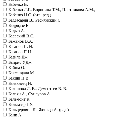
Бабенко В.
Бабенко Л.Г., Воронина Т.М., Плотникова А.М.,
Бабенко Н.С. (отв. ред.)
Багдасарян В., Реснянский С.
Бадридзе Е.
Бадью А.
Баевский В.С.
Бажанов В.А.
Базанов П. Н.
Базанов П.Н.
Базиле Дж.
Байрнс У.Дж.
Байша О.
Баксандалл М.
Бакши Н.В.
Балаклеец Н.
Балашова Л. В., Дементьев В. В.
Балаян А., Сунгуров А.
Бальмонт К.
Бальтазар Г.У.
Бальцерович Л., Жоньца А. (ред.)
Банк А.