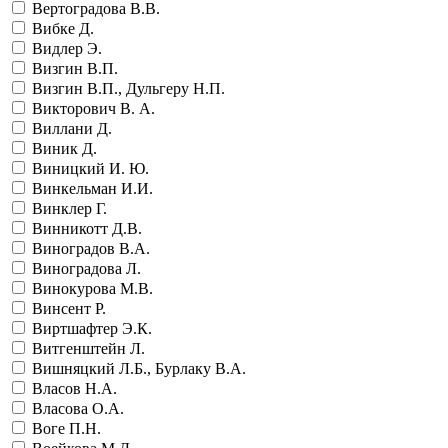
Вертоградова В.В.
Вибке Д.
Видлер Э.
Визгин В.П.
Визгин В.П., Дульгеру Н.П.
Викторович В. А.
Виллани Д.
Виник Д.
Виницкий И. Ю.
Винкельман И.И.
Винклер Г.
Винникотт Д.В.
Виноградов В.А.
Виноградова Л.
Винокурова М.В.
Винсент Р.
Виртшафтер Э.К.
Витгенштейн Л.
Вишняцкий Л.Б., Бурлаку В.А.
Власов Н.А.
Власова О.А.
Воге П.Н.