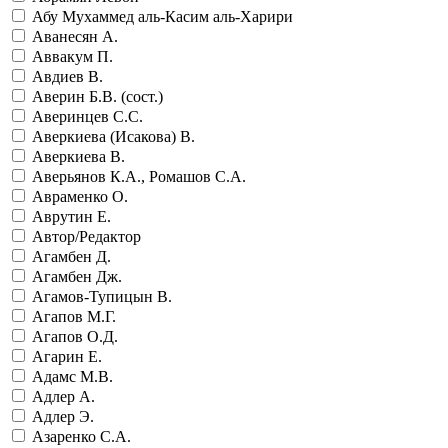
Абу Мухаммед аль-Касим аль-Харири
Аванесян А.
Аввакум П.
Авдиев В.
Аверин Б.В. (сост.)
Аверинцев С.С.
Аверкиева (Исакова) В.
Аверкиева В.
Аверьянов К.А., Ромашов С.А.
Авраменко О.
Аврутин Е.
Автор/Редактор
Агамбен Д.
Агамбен Дж.
Агамов-Тупицын В.
Агапов М.Г.
Агапов О.Д.
Агарин Е.
Адамс М.В.
Адлер А.
Адлер Э.
Азаренко С.А.