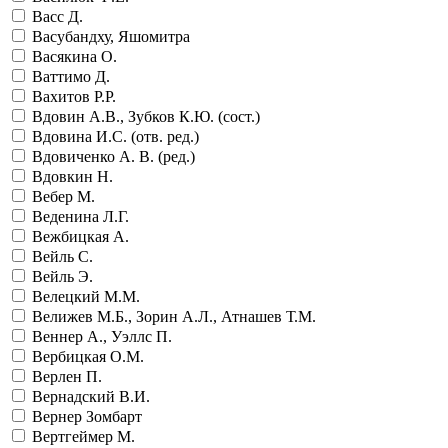
Васс Д.
Васубандху, Яшомитра
Васякина О.
Ваттимо Д.
Вахитов Р.Р.
Вдовин А.В., Зубков К.Ю. (сост.)
Вдовина И.С. (отв. ред.)
Вдовиченко А. В. (ред.)
Вдовкин Н.
Вебер М.
Веденина Л.Г.
Вежбицкая А.
Вейль С.
Вейль Э.
Велецкий М.М.
Велижев М.Б., Зорин А.Л., Атнашев Т.М.
Веннер А., Уэллс П.
Вербицкая О.М.
Верлен П.
Вернадский В.И.
Вернер Зомбарт
Вертгеймер М.