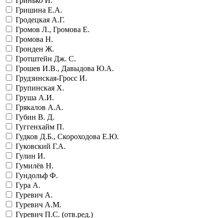
Гринько И.
Гришина Е.А.
Гродецкая А.Г.
Громов Л., Громова Е.
Громова Н.
Гронден Ж.
Гротштейн Дж. С.
Грошев И.В., Давыдова Ю.А.
Грудзинская-Гросс И.
Групинская Х.
Груша А.И.
Грякалов А.А.
Губин В. Д.
Гуггенхайм П.
Гудков Д.Б., Скороходова Е.Ю.
Гуковский Г.А.
Гулин И.
Гумилёв Н.
Гундольф Ф.
Гура А.
Гуревич А.
Гуревич А.М.
Гуревич П.С. (отв.ред.)