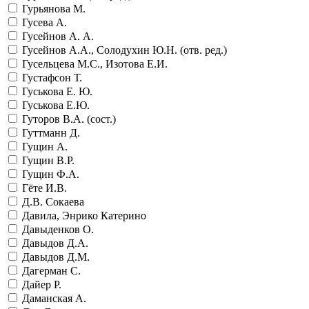
Гурьянова М.
Гусева А.
Гусейнов А. А.
Гусейнов А.А., Солодухин Ю.Н. (отв. ред.)
Гусельцева М.С., Изотова Е.И.
Густафсон Т.
Гуськова Е. Ю.
Гуськова Е.Ю.
Гуторов В.А. (сост.)
Гуттманн Д.
Гущин А.
Гущин В.Р.
Гущин Ф.А.
Гёте И.В.
Д.В. Сокаева
Давила, Энрико Катерино
Давыденков О.
Давыдов Д.А.
Давыдов Д.М.
Дагерман С.
Дайер Р.
Даманская А.