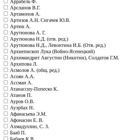
Аррабель Ф.
Арсланов В.Г.
Артамонов А.
Артизов А.Н. Сигачев Ю.В.
Артюх А.
Арутюнова А. Г.
Арутюнова Н.Д. (отв. ред.)
Арутюнова Н.Д., Левонтина И.Б. (Отв. ред.)
Архиепископ Лука (Войно-Ясенецкий)
Архимандрит Августин (Никитин), Солдатов Г.М.
Архипова Л.
Асмолов А. (общ. ред.)
Асоян А.А.
Ассман А.
Атанассиу-Попеско К.
Атанов П.
Ауров О.В.
Ауэрбах Н.
Афанасьева Э.М.
Афонасин Е. В.
Ахмадуллин, С. З.
Бааб П.
Бабаев К.В.