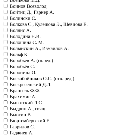
Воейкова М.Д.
Воинов Всеволод
Войтиц Д., Гарнер А.
Волински С.
Волкова С., Кулешова Э., Шевцова Е.
Воллис А.
Володина Н.В.
Волошина С. М.
Волынский А., Измайлов А.
Вольф К.
Воробьев А. (гл.ред.)
Воробьёв С.
Воронина О.
Воскобойников О.С. (отв. ред.)
Воскресенский Д.Л.
Врангель Ф.Ф.
Врахимис А.
Выготский Л.С.
Выдрин А., свящ.
Вьюгин В.
Вюртембергский Е.
Гаврилов С.
Гаджиев А.