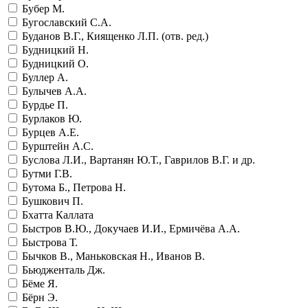
Бубер М.
Бугославский С.А.
Буданов В.Г., Киященко Л.П. (отв. ред.)
Будницкий Н.
Будницкий О.
Буллер А.
Булычев А.А.
Бурдье П.
Бурлаков Ю.
Бурцев А.Е.
Бурштейн А.С.
Буслова Л.И., Вартанян Ю.Т., Гаврилов В.Г. и др.
Бутми Г.В.
Бутома Б., Петрова Н.
Бушкович П.
Бхатта Каллата
Быстров В.Ю., Докучаев И.И., Ермичёва А.А.
Быстрова Т.
Бычков В., Маньковская Н., Иванов В.
Бьюдженталь Дж.
Бёме Я.
Бёрн Э.