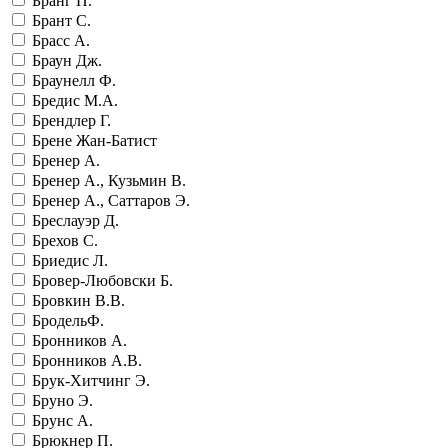
Бранг П.
Брант С.
Брасс А.
Браун Дж.
Браунелл Ф.
Бредис М.А.
Брендлер Г.
Брене Жан-Батист
Бренер А.
Бренер А., Кузьмин В.
Бренер А., Саттаров Э.
Бреслауэр Д.
Брехов С.
Бриедис Л.
Бровер-Любовски Б.
Бровкин В.В.
БродельФ.
Бронников А.
Бронников А.В.
Брук-Хитчинг Э.
Бруно Э.
Брунс А.
Брюкнер П.