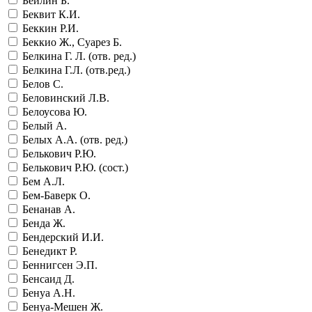
Бейлин Б.
Беквит К.И.
Беккин Р.И.
Беккио Ж., Суарез Б.
Белкина Г. Л. (отв. ред.)
Белкина Г.Л. (отв.ред.)
Белов С.
Беловинский Л.В.
Белоусова Ю.
Белый А.
Белых А.А. (отв. ред.)
Белькович Р.Ю.
Белькович Р.Ю. (сост.)
Бем А.Л.
Бем-Баверк О.
Бенанав А.
Бенда Ж.
Бендерский И.И.
Бенедикт Р.
Беннигсен Э.П.
Бенсаид Д.
Бенуа А.Н.
Бенуа-Мешен Ж.