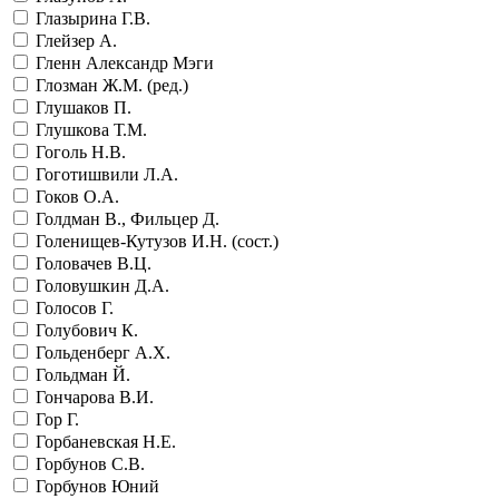
Глазырина Г.В.
Глейзер А.
Гленн Александр Мэги
Глозман Ж.М. (ред.)
Глушаков П.
Глушкова Т.М.
Гоголь Н.В.
Гоготишвили Л.А.
Гоков О.А.
Голдман В., Фильцер Д.
Голенищев-Кутузов И.Н. (сост.)
Головачев В.Ц.
Головушкин Д.А.
Голосов Г.
Голубович К.
Гольденберг А.Х.
Гольдман Й.
Гончарова В.И.
Гор Г.
Горбаневская Н.Е.
Горбунов С.В.
Горбунов Юний