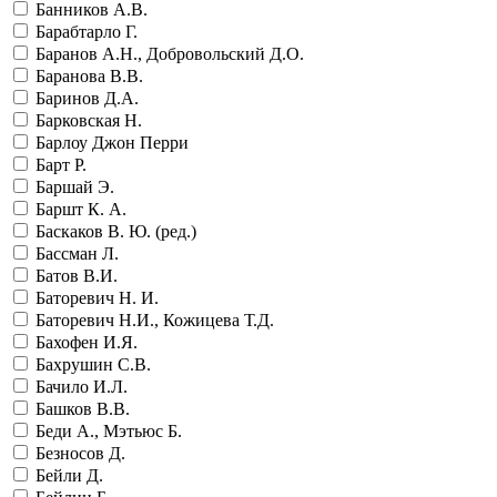
Банников А.В.
Барабтарло Г.
Баранов А.Н., Добровольский Д.О.
Баранова В.В.
Баринов Д.А.
Барковская Н.
Барлоу Джон Перри
Барт Р.
Баршай Э.
Баршт К. А.
Баскаков В. Ю. (ред.)
Бассман Л.
Батов В.И.
Баторевич Н. И.
Баторевич Н.И., Кожицева Т.Д.
Бахофен И.Я.
Бахрушин С.В.
Бачило И.Л.
Башков В.В.
Беди А., Мэтьюс Б.
Безносов Д.
Бейли Д.