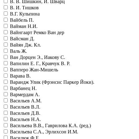
В. В. Шишкин, И. Шварц
В. И. Тишков
В.Г. Кульпина
Вайбель П.
Вайман Н.И.
Вайнгаарт Ремко Ван дер
Вайсман Д.
Вайян Дж. Кл.
Валь Ж.
Ван Дорцен Э., Иакову С.
Вапилин Е. Г., Кравчук В. Р.
Вапперо Жан-Мишель
Варава В.
Варандж Улик (Фрэнсис Паркер Йоки).
Варбанец Н.
Вармердам А.
Васильев А.М.
Васильев В.Л.
Васильев Д.В.
Васильев Н.А.
Васильева В.В., Гаврилова К.А. (ред.)
Васильева С.А., Эрлихсон И.М.
Василюк Ф.Е.