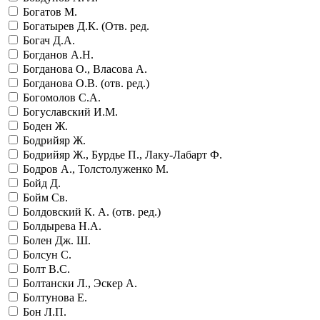
Богатов М.
Богатырев Д.К. (Отв. ред.
Богач Д.А.
Богданов А.Н.
Богданова О., Власова А.
Богданова О.В. (отв. ред.)
Богомолов С.А.
Богуславский И.М.
Боден Ж.
Бодрийяр Ж.
Бодрийяр Ж., Бурдье П., Лаку-Лабарт Ф.
Бодров А., Толстолуженко М.
Бойд Д.
Бойм Св.
Болдовский К. А. (отв. ред.)
Болдырева Н.А.
Болен Дж. Ш.
Болсун С.
Болт В.С.
Болтански Л., Эскер А.
Болтунова Е.
Бон Л.П.