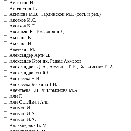
Айзексон Н.
Айрапетян В.
Акимова М.В., Тарлинской М.Г. (сост. и ред.)
Аксаков И.С.
Аксаков К.С.
Аксаньян К., Володихин Д.
Аксенов В.
Аксенов И.
Алачевич М.
Александер Арти Д.
Александр Кроник, Рашад Ахмеров
Александров Д. А., Ахутина Т. В., Бугрименко Е. А.
Александровский Л.
Алексеева Н.И.
Алексеева-Бескина Т.И.
Алентьева Т.В., Филомонова М.А.
Али Г.
Али Сулейман Али
Алимов И.
Алимов И.А
Алимов И.А.
Аллахвердов В. М.