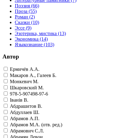
Литературные памятники
(7)
Поэзия
(66)
Проза
(55)
Роман
(2)
Сказки
(10)
Эссе
(9)
Эзотерика, мистика
(13)
Экономика
(14)
Языкознание
(103)
Автор
Ермичёв А.А.
Макаров А., Галеев Б.
Монкевич М.
Шкаровский М.
978-5-907498-97-6
Iванiв В.
Абдрашитов В.
Абдуллаев Ш.
Абрамов А.П.
Абрамов М.А. (отв. ред.)
Абрамович С.Л.
Абрамян Левон