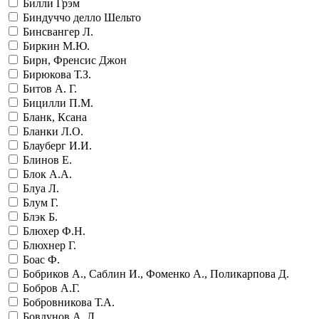
Билли Грэм
Биндуччо делло Шельто
Бинсвангер Л.
Биркин М.Ю.
Бирн, Френсис Джон
Бирюкова Т.З.
Битов А. Г.
Бицилли П.М.
Бланк, Ксана
Бланки Л.О.
Блауберг И.И.
Блинов Е.
Блок А.А.
Блуа Л.
Блум Г.
Блэк Б.
Блюхер Ф.Н.
Блюхнер Г.
Боас Ф.
Бобриков А., Саблин И., Фоменко А., Поликарпова Д.
Бобров А.Г.
Бобровникова Т.А.
Бовдунов А. Л.