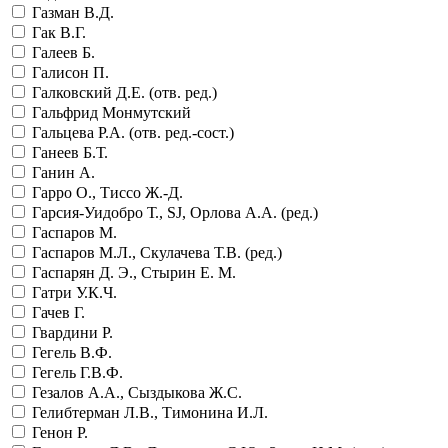
Газман В.Д.
Гак В.Г.
Галеев Б.
Галисон П.
Галковский Д.Е. (отв. ред.)
Гальфрид Монмутский
Гальцева Р.А. (отв. ред.-сост.)
Ганеев Б.Т.
Ганин А.
Гарро О., Тиссо Ж.-Д.
Гарсия-Уидобро Т., SJ, Орлова А.А. (ред.)
Гаспаров М.
Гаспаров М.Л., Скулачева Т.В. (ред.)
Гаспарян Д. Э., Стырин Е. М.
Гатри У.К.Ч.
Гачев Г.
Гвардини Р.
Гегель В.Ф.
Гегель Г.В.Ф.
Гезалов А.А., Сыздыкова Ж.С.
Гелибтерман Л.В., Тимонина И.Л.
Генон Р.