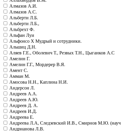
Аллахвердов В.М.
Алмазов А.И.
Алмазов А.С.
Альберти Л.Б.
Альберти Л.Б.,
Альбрехт Ф.
Альфан Луи
Альфонсо Х Мудрый и сотрудники.
Альшиц Д.Н.
Аляев Г.Е., Оболевич Т., Резвых Т.Н., Цыганков А.С
Амелин Г.
Амелин Г.Г., Мордерер В.Я.
Амент С.
Амман М.
Амосова Н.Н., Каплина Н.И.
Андерсон Л.
Андреев А.А.
Андреев А.Ю.
Андреев Д. А.
Андреев И.Д.
Андреева Е.
Андреева Л.А, Следзевский И.В., Смирнов М.Ю. (науч
Андрианова Л.В.