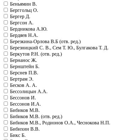
Беньямин В.
Берггольц О.
Бергер Д.
Бергсон А.
Бердникова А.Ю.
Бердяев Н.А.
Березкина-Орлова В.Б (отв. ред.)
Березницкий С. В., Сем Т. Ю., Булгакова Т. Д.
Беркутов Р.Н. (отв. ред.)
Бернанос Ж.
Бернштейн Б.
Берснев П.В.
Бертрам Э.
Бесков А. А.
Бессолицын А.А.
Бессонов И.
Бессонов И.А.
Бибиков М.В.
Бибиков М.В. (отв. ред.)
Бибиков М.В., Родионов О.А., Чеснокова Н.П.
Бибихин В.В.
Бикс Б.