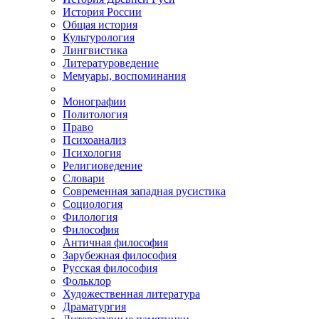
История России
Общая история
Культурология
Лингвистика
Литературоведение
Мемуары, воспоминания
Монографии
Политология
Право
Психоанализ
Психология
Религиоведение
Словари
Современная западная русистика
Социология
Филология
Философия
Античная философия
Зарубежная философия
Русская философия
Фольклор
Художественная литература
Драматургия