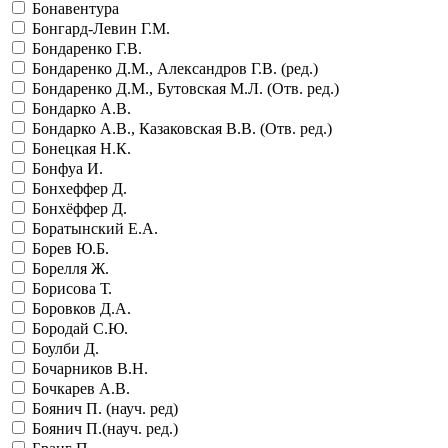
Бонавентура
Бонгард-Левин Г.М.
Бондаренко Г.В.
Бондаренко Д.М., Александров Г.В. (ред.)
Бондаренко Д.М., Бутовская М.Л. (Отв. ред.)
Бондарко А.В.
Бондарко А.В., Казаковская В.В. (Отв. ред.)
Бонецкая Н.К.
Бонфуа И.
Бонхеффер Д.
Бонхёффер Д.
Боратынский Е.А.
Борев Ю.Б.
Борелля Ж.
Борисова Т.
Боровков Д.А.
Бородай С.Ю.
Боулби Д.
Бочарников В.Н.
Бочкарев А.В.
Боянич П. (науч. ред)
Боянич П.(науч. ред.)