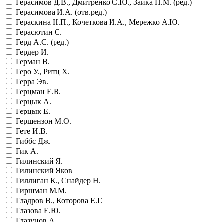
Герасимов Д.В., Дмитренко С.Ю., Заика Н.М. (ред.)
Герасимова И.А. (отв.ред.)
Гераскина Н.П., Кочеткова И.А., Мережко А.Ю.
Герасютин С.
Герд А.С. (ред.)
Гердер И.
Герман В.
Геро У., Ритц Х.
Герра Эв.
Герцман Е.В.
Герцык А.
Герцык Е.
Гершензон М.О.
Гете И.В.
Гиббс Дж.
Гик А.
Гилинский Я.
Гилинский Яков
Гиллиган К., Снайдер Н.
Гиршман М.М.
Гладров В., Которова Е.Г.
Глазова Е.Ю.
Глазунов А.