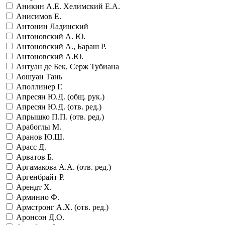
Аникин А.Е. Хелимский Е.А.
Анисимов Е.
Антонин Ладинский
Антоновский А. Ю.
Антоновский А., Бараш Р.
Антоновский А.Ю.
Антуан де Бек, Серж Тубиана
Аошуан Тань
Аполлинер Г.
Апресян Ю.Д. (общ. рук.)
Апресян Ю.Д. (отв. ред.)
Апрышко П.П. (отв. ред.)
Арабоглы М.
Аранов Ю.Ш.
Арасс Д.
Арватов Б.
Аргамакова А.А. (отв. ред.)
Аргенбрайт Р.
Арендт Х.
Арминио Ф.
Армстронг А.Х. (отв. ред.)
Аронсон Д.О.