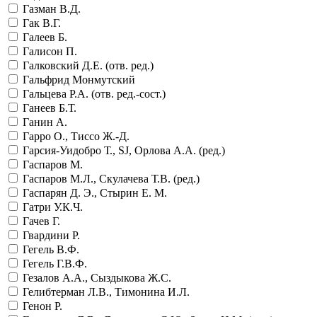
Газман В.Д.
Гак В.Г.
Галеев Б.
Галисон П.
Галковский Д.Е. (отв. ред.)
Гальфрид Монмутский
Гальцева Р.А. (отв. ред.-сост.)
Ганеев Б.Т.
Ганин А.
Гарро О., Тиссо Ж.-Д.
Гарсия-Уидобро Т., SJ, Орлова А.А. (ред.)
Гаспаров М.
Гаспаров М.Л., Скулачева Т.В. (ред.)
Гаспарян Д. Э., Стырин Е. М.
Гатри У.К.Ч.
Гачев Г.
Гвардини Р.
Гегель В.Ф.
Гегель Г.В.Ф.
Гезалов А.А., Сыздыкова Ж.С.
Гелибтерман Л.В., Тимонина И.Л.
Генон Р.