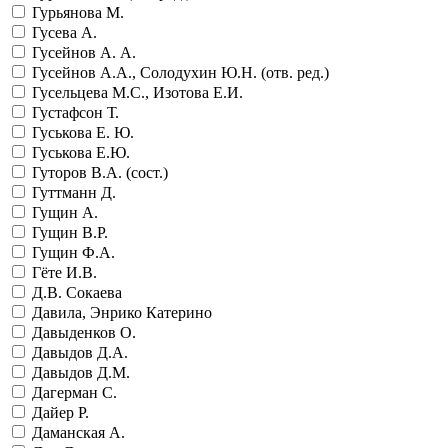
Гурьянова М.
Гусева А.
Гусейнов А. А.
Гусейнов А.А., Солодухин Ю.Н. (отв. ред.)
Гусельцева М.С., Изотова Е.И.
Густафсон Т.
Гуськова Е. Ю.
Гуськова Е.Ю.
Гуторов В.А. (сост.)
Гуттманн Д.
Гущин А.
Гущин В.Р.
Гущин Ф.А.
Гёте И.В.
Д.В. Сокаева
Давила, Энрико Катерино
Давыденков О.
Давыдов Д.А.
Давыдов Д.М.
Дагерман С.
Дайер Р.
Даманская А.