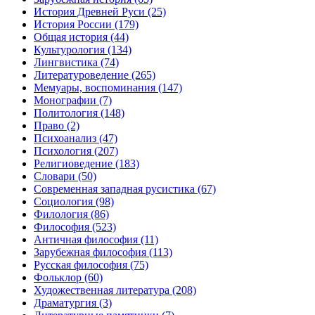
История Древней Руси
(25)
История России
(179)
Общая история
(44)
Культурология
(134)
Лингвистика
(74)
Литературоведение
(265)
Мемуары, воспоминания
(147)
Монографии
(7)
Политология
(148)
Право
(2)
Психоанализ
(47)
Психология
(207)
Религиоведение
(183)
Словари
(50)
Современная западная русистика
(67)
Социология
(98)
Филология
(86)
Философия
(523)
Античная философия
(11)
Зарубежная философия
(113)
Русская философия
(75)
Фольклор
(60)
Художественная литература
(208)
Драматургия
(3)