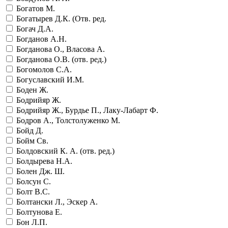
Богатов М.
Богатырев Д.К. (Отв. ред.
Богач Д.А.
Богданов А.Н.
Богданова О., Власова А.
Богданова О.В. (отв. ред.)
Богомолов С.А.
Богуславский И.М.
Боден Ж.
Бодрийяр Ж.
Бодрийяр Ж., Бурдье П., Лаку-Лабарт Ф.
Бодров А., Толстолуженко М.
Бойд Д.
Бойм Св.
Болдовский К. А. (отв. ред.)
Болдырева Н.А.
Болен Дж. Ш.
Болсун С.
Болт В.С.
Болтански Л., Эскер А.
Болтунова Е.
Бон Л.П.