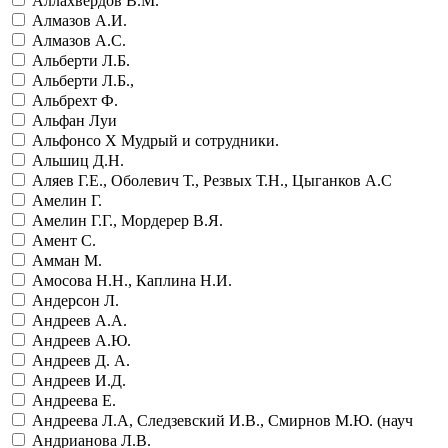
Аллахвердов В.М.
Алмазов А.И.
Алмазов А.С.
Альберти Л.Б.
Альберти Л.Б.,
Альбрехт Ф.
Альфан Луи
Альфонсо Х Мудрый и сотрудники.
Альшиц Д.Н.
Аляев Г.Е., Оболевич Т., Резвых Т.Н., Цыганков А.С
Амелин Г.
Амелин Г.Г., Мордерер В.Я.
Амент С.
Амман М.
Амосова Н.Н., Каплина Н.И.
Андерсон Л.
Андреев А.А.
Андреев А.Ю.
Андреев Д. А.
Андреев И.Д.
Андреева Е.
Андреева Л.А, Следзевский И.В., Смирнов М.Ю. (науч
Андрианова Л.В.