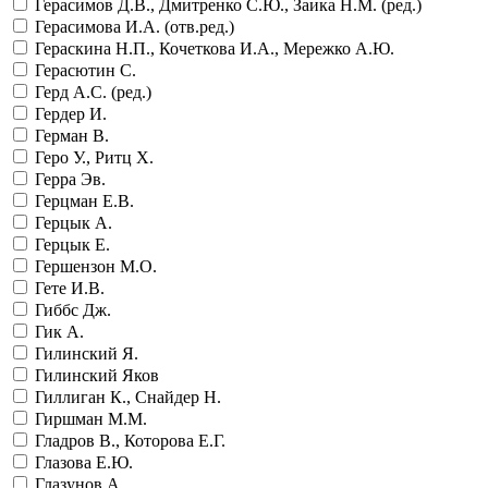
Герасимов Д.В., Дмитренко С.Ю., Заика Н.М. (ред.)
Герасимова И.А. (отв.ред.)
Гераскина Н.П., Кочеткова И.А., Мережко А.Ю.
Герасютин С.
Герд А.С. (ред.)
Гердер И.
Герман В.
Геро У., Ритц Х.
Герра Эв.
Герцман Е.В.
Герцык А.
Герцык Е.
Гершензон М.О.
Гете И.В.
Гиббс Дж.
Гик А.
Гилинский Я.
Гилинский Яков
Гиллиган К., Снайдер Н.
Гиршман М.М.
Гладров В., Которова Е.Г.
Глазова Е.Ю.
Глазунов А.