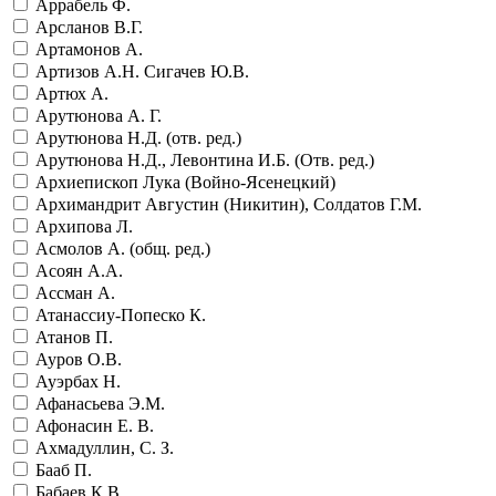
Аррабель Ф.
Арсланов В.Г.
Артамонов А.
Артизов А.Н. Сигачев Ю.В.
Артюх А.
Арутюнова А. Г.
Арутюнова Н.Д. (отв. ред.)
Арутюнова Н.Д., Левонтина И.Б. (Отв. ред.)
Архиепископ Лука (Войно-Ясенецкий)
Архимандрит Августин (Никитин), Солдатов Г.М.
Архипова Л.
Асмолов А. (общ. ред.)
Асоян А.А.
Ассман А.
Атанассиу-Попеско К.
Атанов П.
Ауров О.В.
Ауэрбах Н.
Афанасьева Э.М.
Афонасин Е. В.
Ахмадуллин, С. З.
Бааб П.
Бабаев К.В.