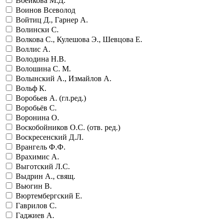
Воейкова М.Д.
Воинов Всеволод
Войтиц Д., Гарнер А.
Волински С.
Волкова С., Кулешова Э., Шевцова Е.
Воллис А.
Володина Н.В.
Волошина С. М.
Волынский А., Измайлов А.
Вольф К.
Воробьев А. (гл.ред.)
Воробьёв С.
Воронина О.
Воскобойников О.С. (отв. ред.)
Воскресенский Д.Л.
Врангель Ф.Ф.
Врахимис А.
Выготский Л.С.
Выдрин А., свящ.
Вьюгин В.
Вюртембергский Е.
Гаврилов С.
Гаджиев А.