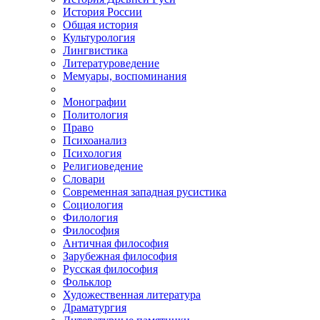
История России
Общая история
Культурология
Лингвистика
Литературоведение
Мемуары, воспоминания
Монографии
Политология
Право
Психоанализ
Психология
Религиоведение
Словари
Современная западная русистика
Социология
Филология
Философия
Античная философия
Зарубежная философия
Русская философия
Фольклор
Художественная литература
Драматургия