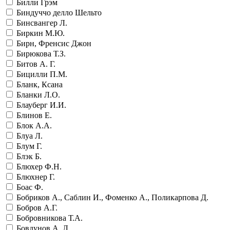
Билли Грэм
Биндуччо делло Шельто
Бинсвангер Л.
Биркин М.Ю.
Бирн, Френсис Джон
Бирюкова Т.З.
Битов А. Г.
Бицилли П.М.
Бланк, Ксана
Бланки Л.О.
Блауберг И.И.
Блинов Е.
Блок А.А.
Блуа Л.
Блум Г.
Блэк Б.
Блюхер Ф.Н.
Блюхнер Г.
Боас Ф.
Бобриков А., Саблин И., Фоменко А., Поликарпова Д.
Бобров А.Г.
Бобровникова Т.А.
Бовдунов А. Л.