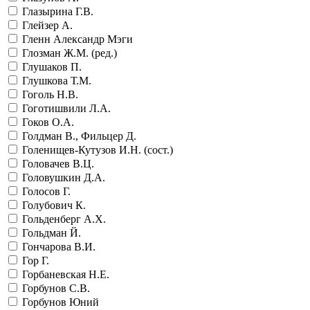
Глазырина Г.В.
Глейзер А.
Гленн Александр Мэги
Глозман Ж.М. (ред.)
Глушаков П.
Глушкова Т.М.
Гоголь Н.В.
Гоготишвили Л.А.
Гоков О.А.
Голдман В., Фильцер Д.
Голенищев-Кутузов И.Н. (сост.)
Головачев В.Ц.
Головушкин Д.А.
Голосов Г.
Голубович К.
Гольденберг А.Х.
Гольдман Й.
Гончарова В.И.
Гор Г.
Горбаневская Н.Е.
Горбунов С.В.
Горбунов Юний