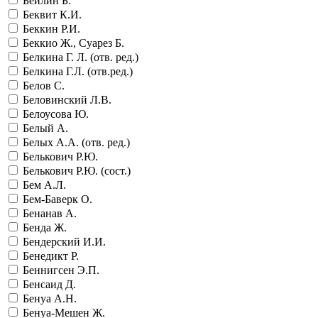
Бейлин Б.
Беквит К.И.
Беккин Р.И.
Беккио Ж., Суарез Б.
Белкина Г. Л. (отв. ред.)
Белкина Г.Л. (отв.ред.)
Белов С.
Беловинский Л.В.
Белоусова Ю.
Белый А.
Белых А.А. (отв. ред.)
Белькович Р.Ю.
Белькович Р.Ю. (сост.)
Бем А.Л.
Бем-Баверк О.
Бенанав А.
Бенда Ж.
Бендерский И.И.
Бенедикт Р.
Беннигсен Э.П.
Бенсаид Д.
Бенуа А.Н.
Бенуа-Мешен Ж.