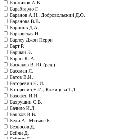
Банников А.В.
Барабтарло Г.
Баранов А.Н., Добровольский Д.О.
Баранова В.В.
Баринов Д.А.
Барковская Н.
Барлоу Джон Перри
Барт Р.
Баршай Э.
Баршт К. А.
Баскаков В. Ю. (ред.)
Бассман Л.
Батов В.И.
Баторевич Н. И.
Баторевич Н.И., Кожицева Т.Д.
Бахофен И.Я.
Бахрушин С.В.
Бачило И.Л.
Башков В.В.
Беди А., Мэтьюс Б.
Безносов Д.
Бейли Д.