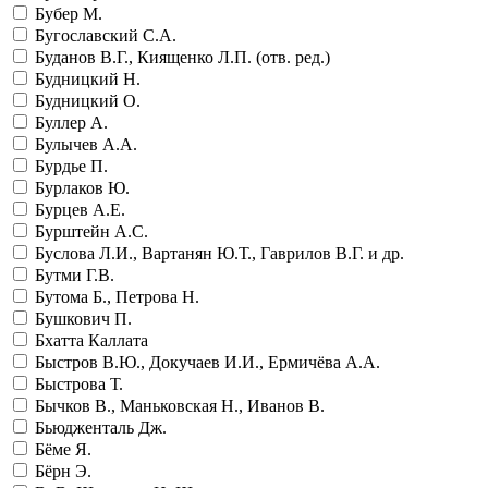
Бубер М.
Бугославский С.А.
Буданов В.Г., Киященко Л.П. (отв. ред.)
Будницкий Н.
Будницкий О.
Буллер А.
Булычев А.А.
Бурдье П.
Бурлаков Ю.
Бурцев А.Е.
Бурштейн А.С.
Буслова Л.И., Вартанян Ю.Т., Гаврилов В.Г. и др.
Бутми Г.В.
Бутома Б., Петрова Н.
Бушкович П.
Бхатта Каллата
Быстров В.Ю., Докучаев И.И., Ермичёва А.А.
Быстрова Т.
Бычков В., Маньковская Н., Иванов В.
Бьюдженталь Дж.
Бёме Я.
Бёрн Э.