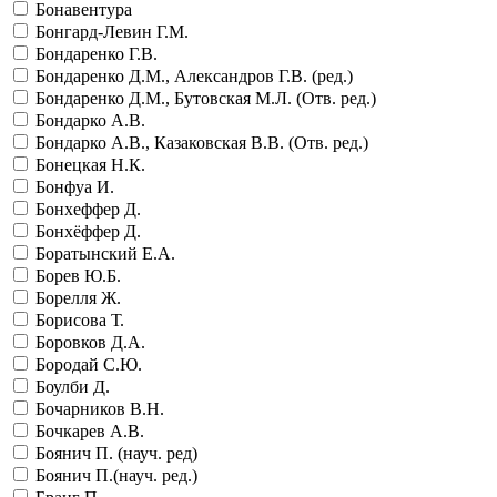
Бонавентура
Бонгард-Левин Г.М.
Бондаренко Г.В.
Бондаренко Д.М., Александров Г.В. (ред.)
Бондаренко Д.М., Бутовская М.Л. (Отв. ред.)
Бондарко А.В.
Бондарко А.В., Казаковская В.В. (Отв. ред.)
Бонецкая Н.К.
Бонфуа И.
Бонхеффер Д.
Бонхёффер Д.
Боратынский Е.А.
Борев Ю.Б.
Борелля Ж.
Борисова Т.
Боровков Д.А.
Бородай С.Ю.
Боулби Д.
Бочарников В.Н.
Бочкарев А.В.
Боянич П. (науч. ред)
Боянич П.(науч. ред.)