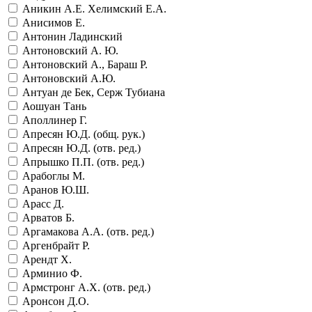
Аникин А.Е. Хелимский Е.А.
Анисимов Е.
Антонин Ладинский
Антоновский А. Ю.
Антоновский А., Бараш Р.
Антоновский А.Ю.
Антуан де Бек, Серж Тубиана
Аошуан Тань
Аполлинер Г.
Апресян Ю.Д. (общ. рук.)
Апресян Ю.Д. (отв. ред.)
Апрышко П.П. (отв. ред.)
Арабоглы М.
Аранов Ю.Ш.
Арасс Д.
Арватов Б.
Аргамакова А.А. (отв. ред.)
Аргенбрайт Р.
Арендт Х.
Арминио Ф.
Армстронг А.Х. (отв. ред.)
Аронсон Д.О.