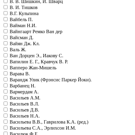
В. В. Шишкин, И. Шварц
В. И. Тишков
В.Г. Кульпина
Вайбель П.
Вайман Н.И.
Вайнгаарт Ремко Ван дер
Вайсман Д.
Вайян Дж. Кл.
Валь Ж.
Ван Дорцен Э., Иакову С.
Вапилин Е. Г., Кравчук В. Р.
Вапперо Жан-Мишель
Варава В.
Варандж Улик (Фрэнсис Паркер Йоки).
Варбанец Н.
Вармердам А.
Васильев А.М.
Васильев В.Л.
Васильев Д.В.
Васильев Н.А.
Васильева В.В., Гаврилова К.А. (ред.)
Васильева С.А., Эрлихсон И.М.
Василюк Ф.Е.