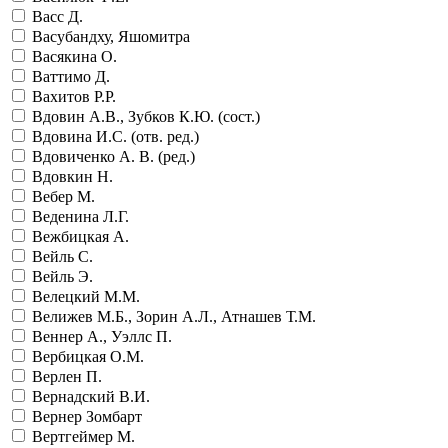
Васс Д.
Васубандху, Яшомитра
Васякина О.
Ваттимо Д.
Вахитов Р.Р.
Вдовин А.В., Зубков К.Ю. (сост.)
Вдовина И.С. (отв. ред.)
Вдовиченко А. В. (ред.)
Вдовкин Н.
Вебер М.
Веденина Л.Г.
Вежбицкая А.
Вейль С.
Вейль Э.
Велецкий М.М.
Велижев М.Б., Зорин А.Л., Атнашев Т.М.
Веннер А., Уэллс П.
Вербицкая О.М.
Верлен П.
Вернадский В.И.
Вернер Зомбарт
Вертгеймер М.