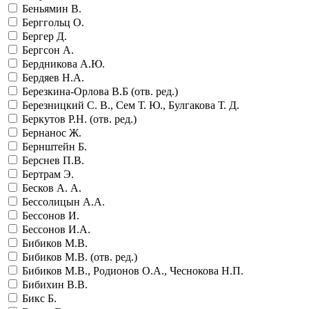
Беньямин В.
Берггольц О.
Бергер Д.
Бергсон А.
Бердникова А.Ю.
Бердяев Н.А.
Березкина-Орлова В.Б (отв. ред.)
Березницкий С. В., Сем Т. Ю., Булгакова Т. Д.
Беркутов Р.Н. (отв. ред.)
Бернанос Ж.
Бернштейн Б.
Берснев П.В.
Бертрам Э.
Бесков А. А.
Бессолицын А.А.
Бессонов И.
Бессонов И.А.
Бибиков М.В.
Бибиков М.В. (отв. ред.)
Бибиков М.В., Родионов О.А., Чеснокова Н.П.
Бибихин В.В.
Бикс Б.