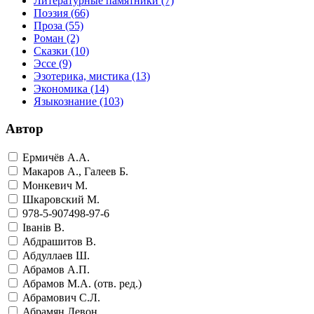
Литературные памятники
(7)
Поэзия
(66)
Проза
(55)
Роман
(2)
Сказки
(10)
Эссе
(9)
Эзотерика, мистика
(13)
Экономика
(14)
Языкознание
(103)
Автор
Ермичёв А.А.
Макаров А., Галеев Б.
Монкевич М.
Шкаровский М.
978-5-907498-97-6
Iванiв В.
Абдрашитов В.
Абдуллаев Ш.
Абрамов А.П.
Абрамов М.А. (отв. ред.)
Абрамович С.Л.
Абрамян Левон