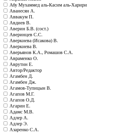
Абу Мухаммед аль-Касим аль-Харири
Аванесян А.
Аввакум П.
Авдиев В.
Аверин Б.В. (сост.)
Аверинцев С.С.
Аверкиева (Исакова) В.
Аверкиева В.
Аверьянов К.А., Ромашов С.А.
Авраменко О.
Аврутин Е.
Автор/Редактор
Агамбен Д.
Агамбен Дж.
Агамов-Тупицын В.
Агапов М.Г.
Агапов О.Д.
Агарин Е.
Адамс М.В.
Адлер А.
Адлер Э.
Азаренко С.А.