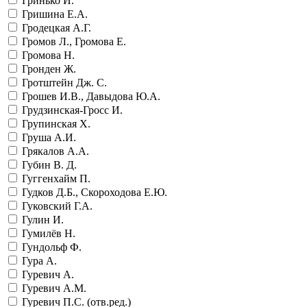
Гринько И.
Гришина Е.А.
Гродецкая А.Г.
Громов Л., Громова Е.
Громова Н.
Гронден Ж.
Гротштейн Дж. С.
Грошев И.В., Давыдова Ю.А.
Грудзинская-Гросс И.
Групинская Х.
Груша А.И.
Грякалов А.А.
Губин В. Д.
Гуггенхайм П.
Гудков Д.Б., Скороходова Е.Ю.
Гуковский Г.А.
Гулин И.
Гумилёв Н.
Гундольф Ф.
Гура А.
Гуревич А.
Гуревич А.М.
Гуревич П.С. (отв.ред.)