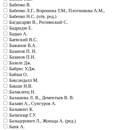
Бабенко В.
Бабенко Л.Г., Воронина Т.М., Плотникова А.М.,
Бабенко Н.С. (отв. ред.)
Багдасарян В., Реснянский С.
Бадридзе Е.
Бадью А.
Баевский В.С.
Бажанов В.А.
Базанов П. Н.
Базанов П.Н.
Базиле Дж.
Байрнс У.Дж.
Байша О.
Баксандалл М.
Бакши Н.В.
Балаклеец Н.
Балашова Л. В., Дементьев В. В.
Балаян А., Сунгуров А.
Бальмонт К.
Бальтазар Г.У.
Бальцерович Л., Жоньца А. (ред.)
Банк А.