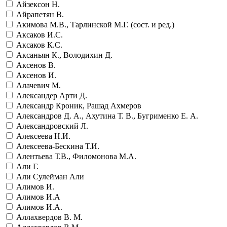
Айзексон Н.
Айрапетян В.
Акимова М.В., Тарлинской М.Г. (сост. и ред.)
Аксаков И.С.
Аксаков К.С.
Аксаньян К., Володихин Д.
Аксенов В.
Аксенов И.
Алачевич М.
Александер Арти Д.
Александр Кроник, Рашад Ахмеров
Александров Д. А., Ахутина Т. В., Бугрименко Е. А.
Александровский Л.
Алексеева Н.И.
Алексеева-Бескина Т.И.
Алентьева Т.В., Филомонова М.А.
Али Г.
Али Сулейман Али
Алимов И.
Алимов И.А
Алимов И.А.
Аллахвердов В. М.