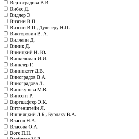
Вертоградова В.В.
Вибке Д.
Видлер Э.
Визгин В.П.
Визгин В.П., Дульгеру Н.П.
Викторович В. А.
Виллани Д.
Виник Д.
Виницкий И. Ю.
Винкельман И.И.
Винклер Г.
Винникотт Д.В.
Виноградов В.А.
Виноградова Л.
Винокурова М.В.
Винсент Р.
Виртшафтер Э.К.
Витгенштейн Л.
Вишняцкий Л.Б., Бурлаку В.А.
Власов Н.А.
Власова О.А.
Воге П.Н.