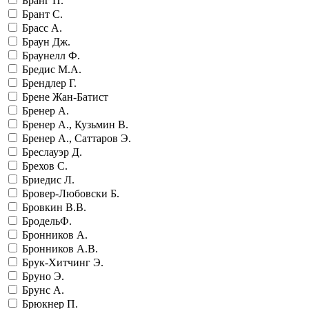
Бранг П.
Брант С.
Брасс А.
Браун Дж.
Браунелл Ф.
Бредис М.А.
Брендлер Г.
Брене Жан-Батист
Бренер А.
Бренер А., Кузьмин В.
Бренер А., Саттаров Э.
Бреслауэр Д.
Брехов С.
Бриедис Л.
Бровер-Любовски Б.
Бровкин В.В.
БродельФ.
Бронников А.
Бронников А.В.
Брук-Хитчинг Э.
Бруно Э.
Брунс А.
Брюкнер П.