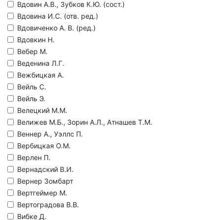
Вдовин А.В., Зубков К.Ю. (сост.)
Вдовина И.С. (отв. ред.)
Вдовиченко А. В. (ред.)
Вдовкин Н.
Вебер М.
Веденина Л.Г.
Вежбицкая А.
Вейль С.
Вейль Э.
Велецкий М.М.
Велижев М.Б., Зорин А.Л., Атнашев Т.М.
Веннер А., Уэллс П.
Вербицкая О.М.
Верлен П.
Вернадский В.И.
Вернер Зомбарт
Вертгеймер М.
Вертоградова В.В.
Вибке Д.