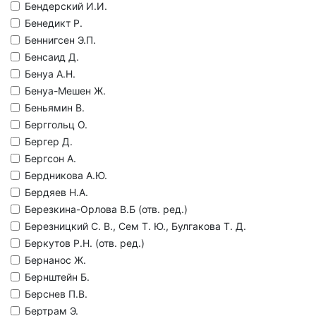
Бендерский И.И.
Бенедикт Р.
Беннигсен Э.П.
Бенсаид Д.
Бенуа А.Н.
Бенуа-Мешен Ж.
Беньямин В.
Берггольц О.
Бергер Д.
Бергсон А.
Бердникова А.Ю.
Бердяев Н.А.
Березкина-Орлова В.Б (отв. ред.)
Березницкий С. В., Сем Т. Ю., Булгакова Т. Д.
Беркутов Р.Н. (отв. ред.)
Бернанос Ж.
Бернштейн Б.
Берснев П.В.
Бертрам Э.