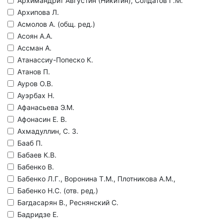
Архимандрит Августин (Никитин), Солдатов Г.М.
Архипова Л.
Асмолов А. (общ. ред.)
Асоян А.А.
Ассман А.
Атанассиу-Попеско К.
Атанов П.
Ауров О.В.
Ауэрбах Н.
Афанасьева Э.М.
Афонасин Е. В.
Ахмадуллин, С. З.
Бааб П.
Бабаев К.В.
Бабенко В.
Бабенко Л.Г., Воронина Т.М., Плотникова А.М.,
Бабенко Н.С. (отв. ред.)
Багдасарян В., Реснянский С.
Бадридзе Е.