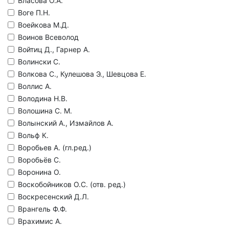
Власова О.А.
Воге П.Н.
Воейкова М.Д.
Воинов Всеволод
Войтиц Д., Гарнер А.
Волински С.
Волкова С., Кулешова Э., Шевцова Е.
Воллис А.
Володина Н.В.
Волошина С. М.
Волынский А., Измайлов А.
Вольф К.
Воробьев А. (гл.ред.)
Воробьёв С.
Воронина О.
Воскобойников О.С. (отв. ред.)
Воскресенский Д.Л.
Врангель Ф.Ф.
Врахимис А.