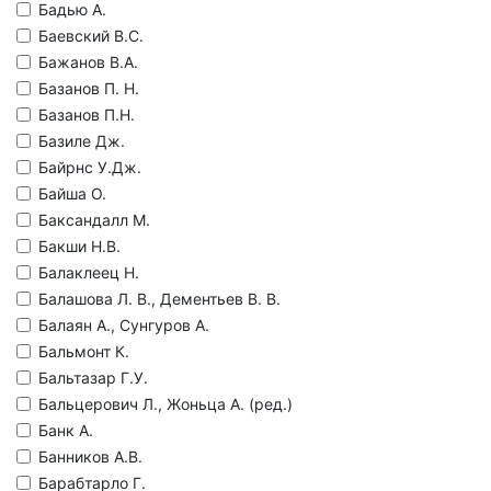
Бадью А.
Баевский В.С.
Бажанов В.А.
Базанов П. Н.
Базанов П.Н.
Базиле Дж.
Байрнс У.Дж.
Байша О.
Баксандалл М.
Бакши Н.В.
Балаклеец Н.
Балашова Л. В., Дементьев В. В.
Балаян А., Сунгуров А.
Бальмонт К.
Бальтазар Г.У.
Бальцерович Л., Жоньца А. (ред.)
Банк А.
Банников А.В.
Барабтарло Г.