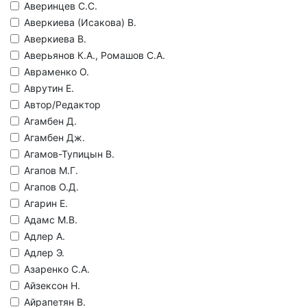
Аверинцев С.С.
Аверкиева (Исакова) В.
Аверкиева В.
Аверьянов К.А., Ромашов С.А.
Авраменко О.
Аврутин Е.
Автор/Редактор
Агамбен Д.
Агамбен Дж.
Агамов-Тупицын В.
Агапов М.Г.
Агапов О.Д.
Агарин Е.
Адамс М.В.
Адлер А.
Адлер Э.
Азаренко С.А.
Айзексон Н.
Айрапетян В.