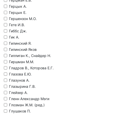
Герцман Е.В.
Герцык А.
Герцык Е.
Гершензон М.О.
Гете И.В.
Гиббс Дж.
Гик А.
Гилинский Я.
Гилинский Яков
Гиллиган К., Снайдер Н.
Гиршман М.М.
Гладров В., Которова Е.Г.
Глазова Е.Ю.
Глазунов А.
Глазырина Г.В.
Глейзер А.
Гленн Александр Мэги
Глозман Ж.М. (ред.)
Глушаков П.