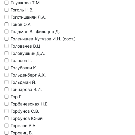
Глушкова Т.М.
Гоголь Н.В.
Гоготишвили Л.А.
Гоков О.А.
Голдман В., Фильцер Д.
Голенищев-Кутузов И.Н. (сост.)
Головачев В.Ц.
Головушкин Д.А.
Голосов Г.
Голубович К.
Гольденберг А.Х.
Гольдман Й.
Гончарова В.И.
Гор Г.
Горбаневская Н.Е.
Горбунов С.В.
Горбунов Юний
Горелов А.А.
Горовиц Б.