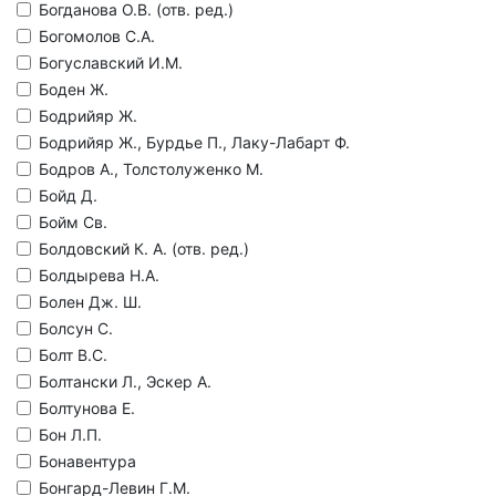
Богданова О.В. (отв. ред.)
Богомолов С.А.
Богуславский И.М.
Боден Ж.
Бодрийяр Ж.
Бодрийяр Ж., Бурдье П., Лаку-Лабарт Ф.
Бодров А., Толстолуженко М.
Бойд Д.
Бойм Св.
Болдовский К. А. (отв. ред.)
Болдырева Н.А.
Болен Дж. Ш.
Болсун С.
Болт В.С.
Болтански Л., Эскер А.
Болтунова Е.
Бон Л.П.
Бонавентура
Бонгард-Левин Г.М.