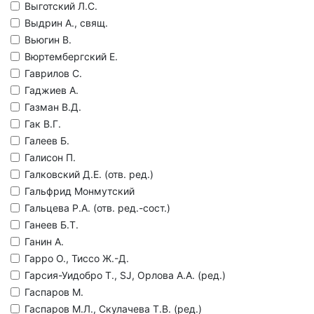
Выготский Л.С.
Выдрин А., свящ.
Вьюгин В.
Вюртембергский Е.
Гаврилов С.
Гаджиев А.
Газман В.Д.
Гак В.Г.
Галеев Б.
Галисон П.
Галковский Д.Е. (отв. ред.)
Гальфрид Монмутский
Гальцева Р.А. (отв. ред.-сост.)
Ганеев Б.Т.
Ганин А.
Гарро О., Тиссо Ж.-Д.
Гарсия-Уидобро Т., SJ, Орлова А.А. (ред.)
Гаспаров М.
Гаспаров М.Л., Скулачева Т.В. (ред.)