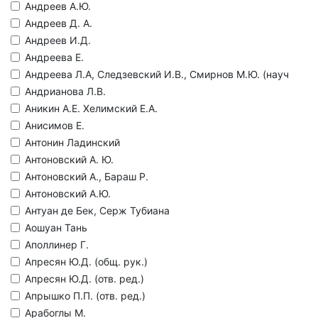
Андреев А.Ю.
Андреев Д. А.
Андреев И.Д.
Андреева Е.
Андреева Л.А, Следзевский И.В., Смирнов М.Ю. (науч
Андрианова Л.В.
Аникин А.Е. Хелимский Е.А.
Анисимов Е.
Антонин Ладинский
Антоновский А. Ю.
Антоновский А., Бараш Р.
Антоновский А.Ю.
Антуан де Бек, Серж Тубиана
Аошуан Тань
Аполлинер Г.
Апресян Ю.Д. (общ. рук.)
Апресян Ю.Д. (отв. ред.)
Апрышко П.П. (отв. ред.)
Арабоглы М.