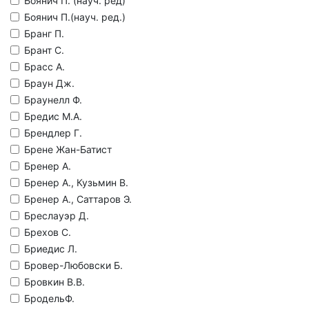
Боянич П. (науч. ред)
Боянич П.(науч. ред.)
Бранг П.
Брант С.
Брасс А.
Браун Дж.
Браунелл Ф.
Бредис М.А.
Брендлер Г.
Брене Жан-Батист
Бренер А.
Бренер А., Кузьмин В.
Бренер А., Саттаров Э.
Бреслауэр Д.
Брехов С.
Бриедис Л.
Бровер-Любовски Б.
Бровкин В.В.
БродельФ.