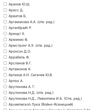
Аранов Ю.Ш.
Арасс Д.
Арватов Б.
Аргамакова А.А. (отв. ред.)
Аргенбрайт Р.
Арендт Х.
Арминио Ф.
Армстронг А.Х. (отв. ред.)
Аронсон Д.О.
Аррабель Ф.
Арсланов В.Г.
Артамонов А.
Артизов А.Н. Сигачев Ю.В.
Артюх А.
Арутюнова А. Г.
Арутюнова Н.Д. (отв. ред.)
Арутюнова Н.Д., Левонтина И.Б. (Отв. ред.)
Архиепископ Лука (Войно-Ясенецкий)