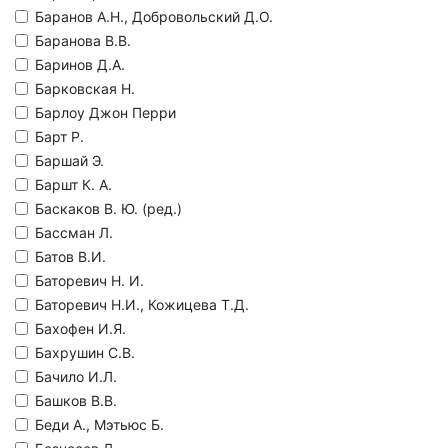
Баранов А.Н., Добровольский Д.О.
Баранова В.В.
Баринов Д.А.
Барковская Н.
Барлоу Джон Перри
Барт Р.
Баршай Э.
Баршт К. А.
Баскаков В. Ю. (ред.)
Бассман Л.
Батов В.И.
Баторевич Н. И.
Баторевич Н.И., Кожицева Т.Д.
Бахофен И.Я.
Бахрушин С.В.
Бачило И.Л.
Башков В.В.
Беди А., Мэтьюс Б.