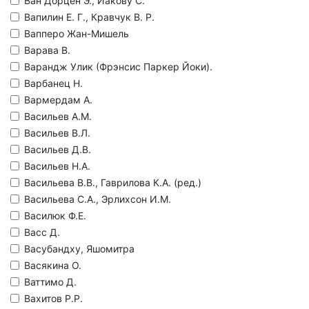
Ван Дорцен Э., Иакову С.
Вапилин Е. Г., Кравчук В. Р.
Вапперо Жан-Мишель
Варава В.
Варандж Улик (Фрэнсис Паркер Йоки).
Варбанец Н.
Вармердам А.
Васильев А.М.
Васильев В.Л.
Васильев Д.В.
Васильев Н.А.
Васильева В.В., Гаврилова К.А. (ред.)
Васильева С.А., Эрлихсон И.М.
Василюк Ф.Е.
Васс Д.
Васубандху, Яшомитра
Васякина О.
Ваттимо Д.
Вахитов Р.Р.