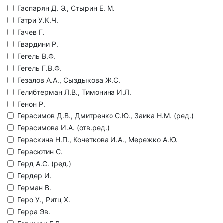
Гаспарян Д. Э., Стырин Е. М.
Гатри У.К.Ч.
Гачев Г.
Гвардини Р.
Гегель В.Ф.
Гегель Г.В.Ф.
Гезалов А.А., Сыздыкова Ж.С.
Гелибтерман Л.В., Тимонина И.Л.
Генон Р.
Герасимов Д.В., Дмитренко С.Ю., Заика Н.М. (ред.)
Герасимова И.А. (отв.ред.)
Гераскина Н.П., Кочеткова И.А., Мережко А.Ю.
Герасютин С.
Герд А.С. (ред.)
Гердер И.
Герман В.
Геро У., Ритц Х.
Герра Эв.