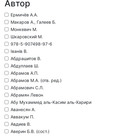
Автор
Ермичёв А.А.
Макаров А., Галеев Б.
Монкевич М.
Шкаровский М.
978-5-907498-97-6
Iванiв В.
Абдрашитов В.
Абдуллаев Ш.
Абрамов А.П.
Абрамов М.А. (отв. ред.)
Абрамович С.Л.
Абрамян Левон
Абу Мухаммед аль-Касим аль-Харири
Аванесян А.
Аввакум П.
Авдиев В.
Аверин Б.В. (сост.)