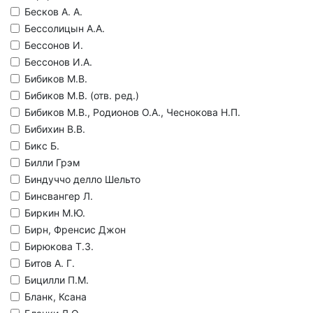
Бесков А. А.
Бессолицын А.А.
Бессонов И.
Бессонов И.А.
Бибиков М.В.
Бибиков М.В. (отв. ред.)
Бибиков М.В., Родионов О.А., Чеснокова Н.П.
Бибихин В.В.
Бикс Б.
Билли Грэм
Биндуччо делло Шельто
Бинсвангер Л.
Биркин М.Ю.
Бирн, Френсис Джон
Бирюкова Т.З.
Битов А. Г.
Бицилли П.М.
Бланк, Ксана