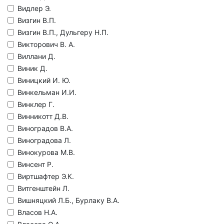
Видлер Э.
Визгин В.П.
Визгин В.П., Дульгеру Н.П.
Викторович В. А.
Виллани Д.
Виник Д.
Виницкий И. Ю.
Винкельман И.И.
Винклер Г.
Винникотт Д.В.
Виноградов В.А.
Виноградова Л.
Винокурова М.В.
Винсент Р.
Виртшафтер Э.К.
Витгенштейн Л.
Вишняцкий Л.Б., Бурлаку В.А.
Власов Н.А.