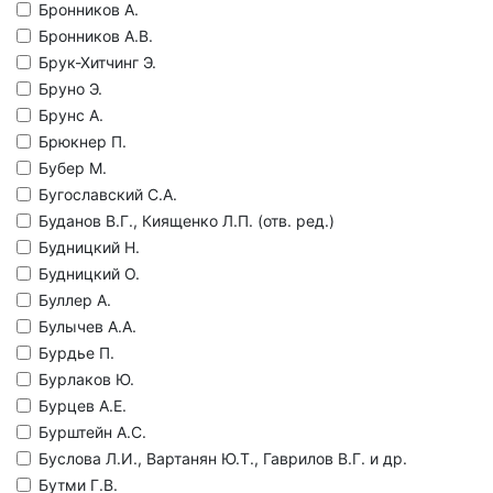
Бронников А.
Бронников А.В.
Брук-Хитчинг Э.
Бруно Э.
Брунс А.
Брюкнер П.
Бубер М.
Бугославский С.А.
Буданов В.Г., Киященко Л.П. (отв. ред.)
Будницкий Н.
Будницкий О.
Буллер А.
Булычев А.А.
Бурдье П.
Бурлаков Ю.
Бурцев А.Е.
Бурштейн А.С.
Буслова Л.И., Вартанян Ю.Т., Гаврилов В.Г. и др.
Бутми Г.В.