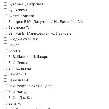
Бутома Б., Петрова Н.
Бушкович П.
Бхатта Каллата
Быстров В.Ю., Докучаев И.И., Ермичёва А.А.
Быстрова Т.
Бычков В., Маньковская Н., Иванов В.
Бьюдженталь Дж.
Бёме Я.
Бёрн Э.
В. В. Шишкин, И. Шварц
В. И. Тишков
В.Г. Кульпина
Вайбель П.
Вайман Н.И.
Вайнгаарт Ремко Ван дер
Вайсман Д.
Вайян Дж. Кл.
Валь Ж.