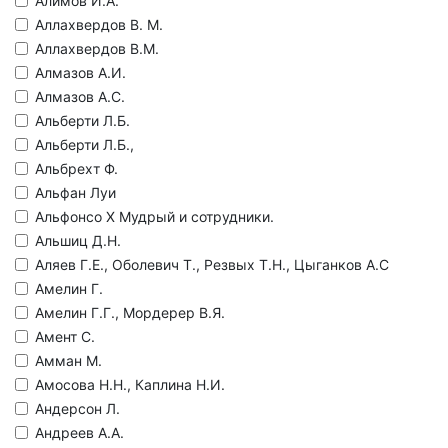
Алимов И.А.
Аллахвердов В. М.
Аллахвердов В.М.
Алмазов А.И.
Алмазов А.С.
Альберти Л.Б.
Альберти Л.Б.,
Альбрехт Ф.
Альфан Луи
Альфонсо Х Мудрый и сотрудники.
Альшиц Д.Н.
Аляев Г.Е., Оболевич Т., Резвых Т.Н., Цыганков А.С
Амелин Г.
Амелин Г.Г., Мордерер В.Я.
Амент С.
Амман М.
Амосова Н.Н., Каплина Н.И.
Андерсон Л.
Андреев А.А.