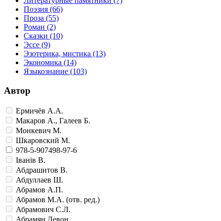
Литературные памятники
(7)
Поэзия
(66)
Проза
(55)
Роман
(2)
Сказки
(10)
Эссе
(9)
Эзотерика, мистика
(13)
Экономика
(14)
Языкознание
(103)
Автор
Ермичёв А.А.
Макаров А., Галеев Б.
Монкевич М.
Шкаровский М.
978-5-907498-97-6
Iванiв В.
Абдрашитов В.
Абдуллаев Ш.
Абрамов А.П.
Абрамов М.А. (отв. ред.)
Абрамович С.Л.
Абрамян Левон