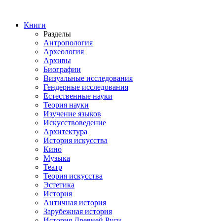
Книги
Разделы
Антропология
Археология
Архивы
Биографии
Визуальные исследования
Гендерные исследования
Естественные науки
Теория науки
Изучение языков
Искусствоведение
Архитектура
История искусства
Кино
Музыка
Театр
Теория искусства
Эстетика
История
Античная история
Зарубежная история
История Древней Руси