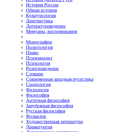
История России
Общая история
Культурология
Лингвистика
Литературоведение
Мемуары, воспоминания
Монографии
Политология
Право
Психоанализ
Психология
Религиоведение
Словари
Современная западная русистика
Социология
Филология
Философия
Античная философия
Зарубежная философия
Русская философия
Фольклор
Художественная литература
Драматургия