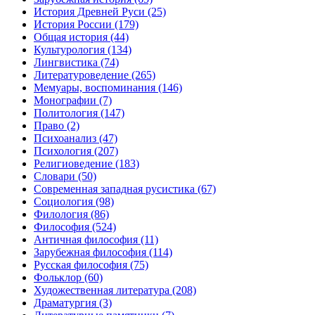
История Древней Руси
(25)
История России
(179)
Общая история
(44)
Культурология
(134)
Лингвистика
(74)
Литературоведение
(265)
Мемуары, воспоминания
(146)
Монографии
(7)
Политология
(147)
Право
(2)
Психоанализ
(47)
Психология
(207)
Религиоведение
(183)
Словари
(50)
Современная западная русистика
(67)
Социология
(98)
Филология
(86)
Философия
(524)
Античная философия
(11)
Зарубежная философия
(114)
Русская философия
(75)
Фольклор
(60)
Художественная литература
(208)
Драматургия
(3)